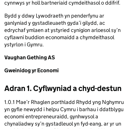
cynnwys yr holl bartneriaid cymdeithasol o ddifrif.
Bydd y ddwy Lywodraeth yn penderfynu ar
ganlyniad y gystadleuaeth gyda’i gilydd, ac
edrychaf ymlaen at ystyried cynigion arloesol sy’n
cyflawni buddion economaidd a chymdeithasol
ystyrlon i Gymru.
Vaughan Gething AS
Gweinidog yr Economi
Adran 1. Cyflwyniad a chyd-destun
1.0.1 Mae’r Rhaglen porthladd Rhydd yng Nghymru
yn gyfle newydd i helpu Cymru i barhau i ddatblygu
economi entrepreneuraidd, gynhwysol a
chynaliadwy sy’n gystadleuol yn fyd-eang, ar yr un