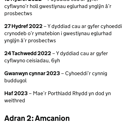
cyflwyno’r holl gwestiynau eglurhad ynglŷn â’r
prosbectws
27 Hydref 2022
– Y dyddiad cau ar gyfer cyhoeddi
crynodeb o’r ymatebion i gwestiynau eglurhad
ynglŷn â’r prosbectws
24 Tachwedd 2022
– Y dyddiad cau ar gyfer
cyflwyno ceisiadau, 6yh
Gwanwyn cynnar 2023
– Cyhoeddi’r cynnig
buddugol
Haf 2023
– Mae’r Porthladd Rhydd yn dod yn
weithred
Adran 2: Amcanion