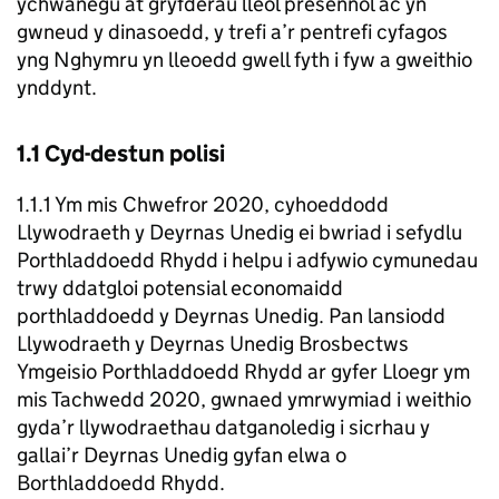
ychwanegu at gryfderau lleol presennol ac yn
gwneud y dinasoedd, y trefi a’r pentrefi cyfagos
yng Nghymru yn lleoedd gwell fyth i fyw a gweithio
ynddynt.
1.1 Cyd-destun polisi
1.1.1 Ym mis Chwefror 2020, cyhoeddodd
Llywodraeth y Deyrnas Unedig ei bwriad i sefydlu
Porthladdoedd Rhydd i helpu i adfywio cymunedau
trwy ddatgloi potensial economaidd
porthladdoedd y Deyrnas Unedig. Pan lansiodd
Llywodraeth y Deyrnas Unedig Brosbectws
Ymgeisio Porthladdoedd Rhydd ar gyfer Lloegr ym
mis Tachwedd 2020, gwnaed ymrwymiad i weithio
gyda’r llywodraethau datganoledig i sicrhau y
gallai’r Deyrnas Unedig gyfan elwa o
Borthladdoedd Rhydd.