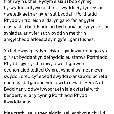
trothwy’n uchel. Rydym eisiau i bob cynnig
hyrwyddo adfywio a chreu swyddi. Rydym eisiau
gweledigaeth ar gyfer sut byddai’r Porthladd
Rhydd yn troi eich ardal yn ganolfan ar gyfer
masnach a buddsoddiad byd-eang, ac rydym eisiau
syniadau ar gyfer sut y bydd yn meithrin
amgylchedd arloesol sy’n gyfeillgar i fusnes.
Yn hollbwysig, rydym eisiau i gynigwyr ddangos yn
glir sut byddant yn defnyddio eu statws Porthladd
Rhydd i gynhyrchu mwy o weithgarwch
economaidd ledled Cymru, ysgogi twf net mewn
swyddi, creu cyfleoedd swyddi o ansawdd uchel a
chefnogi datgarboneiddio wrth newid i Sero Net.
Bydd gan y ddwy lywodraeth lais cyfartal wrth
benderfynu ar y cynnig Porthladd Rhydd
llwyddiannus.
Mae trethi isel a rheoleiddio isel, ynghyd â chyllid