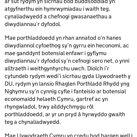
ar sut rydym yn sicrhau bod buddsoddiad yn
atgyfnerthu ein hymrwymiadau i waith teg,
cynaliadwyedd a chefnogi gwasanaethau a
diwydiannau’r dyfodol.
Mae porthladdoedd yn rhan annatod o’n hanes
diwydiannol cyfoethog sy’n gyrru ein heconomi, ac
mae ganddynt botensial enfawr i gyflymu
diwydiannau’r dyfodol sy’n cefnogi sero net, o ynni
alltraeth i weithgynhyrchu uwch. Diolch i’r
cytundeb rydym wedi’i sicrhau gyda Llywodraeth y
DU, rydym yn lansio Rhaglen Porthladd Rhydd yng
Nghymru sy’n cynnig cyfle i fanteisio ar botensial
economaidd helaeth Cymru, gartref ac yn
rhyngwladol, trwy ailddychmygu rôl
porthladdoedd, ar yr un pryd â hyrwyddo gwaith
teg a chynaliadwyedd.
Mae Llywodraeth Cymru yn credu bod bargen well i