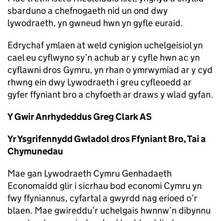
sbarduno a chefnogaeth nid un ond dwy
lywodraeth, yn gwneud hwn yn gyfle euraid.
Edrychaf ymlaen at weld cynigion uchelgeisiol yn
cael eu cyflwyno sy’n achub ar y cyfle hwn ac yn
cyflawni dros Gymru, yn rhan o ymrwymiad ar y cyd
rhwng ein dwy Lywodraeth i greu cyfleoedd ar
gyfer ffyniant bro a chyfoeth ar draws y wlad gyfan.
Y Gwir Anrhydeddus Greg Clark AS
Yr Ysgrifennydd Gwladol dros Ffyniant Bro, Tai a
Chymunedau
Mae gan Lywodraeth Cymru Genhadaeth
Economaidd glir i sicrhau bod economi Cymru yn
fwy ffyniannus, cyfartal a gwyrdd nag erioed o’r
blaen. Mae gwireddu’r uchelgais hwnnw’n dibynnu