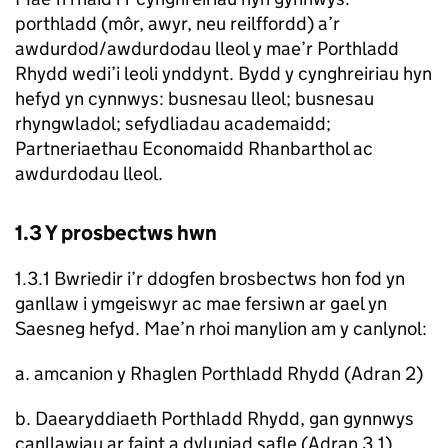
porthladd (môr, awyr, neu reilffordd) a’r
awdurdod/awdurdodau lleol y mae’r Porthladd
Rhydd wedi’i leoli ynddynt. Bydd y cynghreiriau hyn
hefyd yn cynnwys: busnesau lleol; busnesau
rhyngwladol; sefydliadau academaidd;
Partneriaethau Economaidd Rhanbarthol ac
awdurdodau lleol.
1.3 Y prosbectws hwn
1.3.1 Bwriedir i’r ddogfen brosbectws hon fod yn
ganllaw i ymgeiswyr ac mae fersiwn ar gael yn
Saesneg hefyd. Mae’n rhoi manylion am y canlynol:
a. amcanion y Rhaglen Porthladd Rhydd (Adran 2)
b. Daearyddiaeth Porthladd Rhydd, gan gynnwys
canllawiau ar faint a dyluniad safle (Adran 3.1)