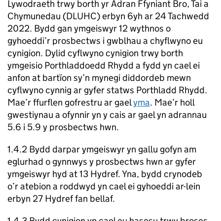
Lywodraeth trwy borth yr Adran Ffyniant Bro, Tai a
Chymunedau (DLUHC) erbyn 6yh ar 24 Tachwedd
2022. Bydd gan ymgeiswyr 12 wythnos o
gyhoeddi’r prosbectws i gwblhau a chyflwyno eu
cynigion. Dylid cyflwyno cynigion trwy borth
ymgeisio Porthladdoedd Rhydd a fydd yn cael ei
anfon at bartïon sy’n mynegi diddordeb mewn
cyflwyno cynnig ar gyfer statws Porthladd Rhydd.
Mae’r ffurflen gofrestru ar gael
yma
. Mae’r holl
gwestiynau a ofynnir yn y cais ar gael yn adrannau
5.6 i 5.9 y prosbectws hwn.
1.4.2 Bydd darpar ymgeiswyr yn gallu gofyn am
eglurhad o gynnwys y prosbectws hwn ar gyfer
ymgeiswyr hyd at 13 Hydref. Yna, bydd crynodeb
o’r atebion a roddwyd yn cael ei gyhoeddi ar-lein
erbyn 27 Hydref fan bellaf.
1.4.3 Bydd cynigion yn cael eu hasesu trwy broses