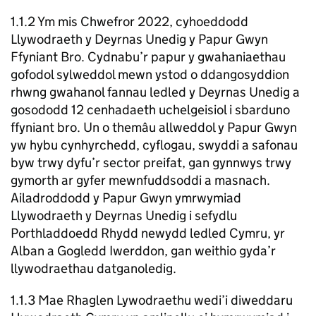
1.1.2 Ym mis Chwefror 2022, cyhoeddodd
Llywodraeth y Deyrnas Unedig y Papur Gwyn
Ffyniant Bro. Cydnabu’r papur y gwahaniaethau
gofodol sylweddol mewn ystod o ddangosyddion
rhwng gwahanol fannau ledled y Deyrnas Unedig a
gosododd 12 cenhadaeth uchelgeisiol i sbarduno
ffyniant bro. Un o themâu allweddol y Papur Gwyn
yw hybu cynhyrchedd, cyflogau, swyddi a safonau
byw trwy dyfu’r sector preifat, gan gynnwys trwy
gymorth ar gyfer mewnfuddsoddi a masnach.
Ailadroddodd y Papur Gwyn ymrwymiad
Llywodraeth y Deyrnas Unedig i sefydlu
Porthladdoedd Rhydd newydd ledled Cymru, yr
Alban a Gogledd Iwerddon, gan weithio gyda’r
llywodraethau datganoledig.
1.1.3 Mae Rhaglen Lywodraethu wedi’i diweddaru