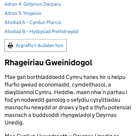
Adran 4. Gofynion Darparu
Adran 5: Ymgeisio
Atodiad A – Cynllun Marcio
Atodiad B – Hysbysiad Preifatrwydd
Argraffu'r dudalen hon
Rhageiriau Gweinidogol
Mae gan borthladdoedd Cymru hanes hir o helpu
ffurfio gwead economaidd, cymdeithasol, a
diwylliannol Cymru. Heddiw, maen nhw’n parhau i
fod yn nodwedd ganolog o sefydlu cysylltiadau
masnachu newydd ar draws y byd a thyfu potensial
masnach a buddsoddi rhyngwladol y Deyrnas
Unedig.