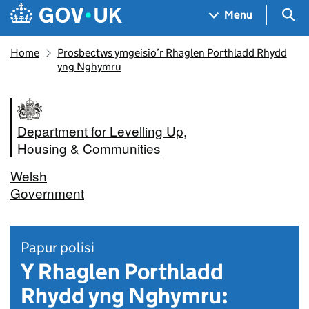
Skip to main content
Navigation menu
Sea
Menu
Home
Prosbectws ymgeisio’r Rhaglen Porthladd Rhydd
yng Nghymru
Department for Levelling Up,
Housing & Communities
Welsh
Government
Papur polisi
Y Rhaglen Porthladd
Rhydd yng Nghymru: