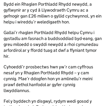
Bydd ein Rhaglen Porthladd Rhydd newydd, a
gyflwynir ar y cyd â Llywodraeth Cymru ac a
gefnogir gan £26 miliwn o gyllid cychwynnol, yn ein
helpu i wireddu’r weledigaeth hon.
Gallai’r rhaglen Porthladd Rhydd helpu Cymru i
gystadlu am fasnach a buddsoddiad byd-eang, gan
greu miloedd o swyddi newydd a rhoi cymunedau
arfordirol ar y ffordd tuag at dwf a ffyniant tymor
hir.
Cyhoeddi’r prosbectws hwn yw’r cam cyffrous
nesaf yn y Rhaglen Porthladd Rhydd – y cam
cynnig. Mae’r ddogfen hon yn amlinellu’r meini
prawf dethol hanfodol ar gyfer cynnig
llwyddiannus.
Fel y byddech yn disgwyl, rydym wedi gosod y