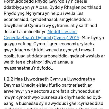
Porthladdoedd Rhydd Gwyrdd sy’n cael ei
ddatblygu yn yr Alban. Bydd y Rhaglen porthladd
Rhydd yng Nghymru yn helpu i wella lles
economaidd, cymdeithasol, amgylcheddol a
diwylliannol Cymru trwy gyfrannu at y saith nod
llesiant a amlinellir yn
Neddf Llesiant
Cenedlaethau’r Dyfodol (Cymru) 2015
. Mae hyn yn
golygu cefnogi Cymru i greu economi gryfach a
gwyrddach wrth iddi wneud y cynnydd mwyaf
posibl tuag at ddatgarboneiddio, gyda phwyslais ar
waith teg a chefnogi diwydiannau a
gwasanaethau’r dyfodol.
1.2.2 Mae Llywodraeth Cymru a Llywodraeth y
Deyrnas Unedig eisiau ffurfio partneriaeth ag
arweinwyr yn y sectorau preifat a chyhoeddus er
mwyn cynorthwyo busnesau â chyrhaeddiad byd-
eang, a busnesau sy’n awyddus i gael cyrhaeddiad