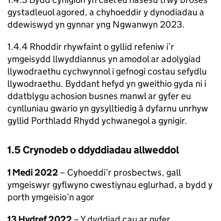
gystadleuol agored, a chyhoeddir y dynodiadau a
ddewiswyd yn gynnar yng Ngwanwyn 2023.
1.4.4 Rhoddir rhywfaint o gyllid refeniw i’r
ymgeisydd llwyddiannus yn amodol ar adolygiad
llywodraethu cychwynnol i gefnogi costau sefydlu
llywodraethu. Byddant hefyd yn gweithio gyda ni i
ddatblygu achosion busnes manwl ar gyfer eu
cynlluniau gwario yn gysylltiedig â dyfarnu unrhyw
gyllid Porthladd Rhydd ychwanegol a gynigir.
1.5 Crynodeb o ddyddiadau allweddol
1 Medi 2022
– Cyhoeddi’r prosbectws, gall
ymgeiswyr gyflwyno cwestiynau eglurhad, a bydd y
porth ymgeisio’n agor
13 Hydref 2022
– Y dyddiad cau ar gyfer