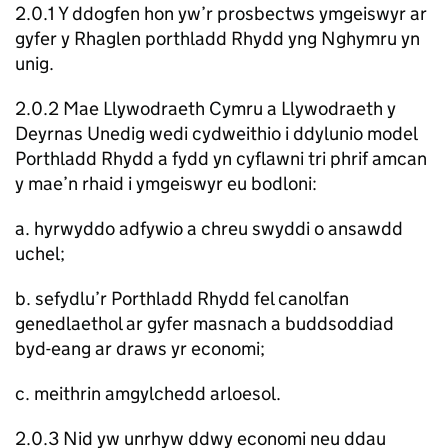
2.0.1 Y ddogfen hon yw’r prosbectws ymgeiswyr ar
gyfer y Rhaglen porthladd Rhydd yng Nghymru yn
unig.
2.0.2 Mae Llywodraeth Cymru a Llywodraeth y
Deyrnas Unedig wedi cydweithio i ddylunio model
Porthladd Rhydd a fydd yn cyflawni tri phrif amcan
y mae’n rhaid i ymgeiswyr eu bodloni:
a. hyrwyddo adfywio a chreu swyddi o ansawdd
uchel;
b. sefydlu’r Porthladd Rhydd fel canolfan
genedlaethol ar gyfer masnach a buddsoddiad
byd-eang ar draws yr economi;
c. meithrin amgylchedd arloesol.
2.0.3 Nid yw unrhyw ddwy economi neu ddau