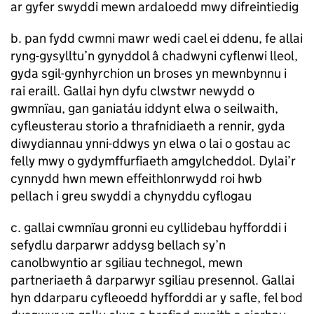
ar gyfer swyddi mewn ardaloedd mwy difreintiedig
b. pan fydd cwmni mawr wedi cael ei ddenu, fe allai
ryng-gysylltu’n gynyddol â chadwyni cyflenwi lleol,
gyda sgil-gynhyrchion un broses yn mewnbynnu i
rai eraill. Gallai hyn dyfu clwstwr newydd o
gwmnïau, gan ganiatáu iddynt elwa o seilwaith,
cyfleusterau storio a thrafnidiaeth a rennir, gyda
diwydiannau ynni-ddwys yn elwa o lai o gostau ac
felly mwy o gydymffurfiaeth amgylcheddol. Dylai’r
cynnydd hwn mewn effeithlonrwydd roi hwb
pellach i greu swyddi a chynyddu cyflogau
c. gallai cwmnïau gronni eu cyllidebau hyfforddi i
sefydlu darparwr addysg bellach sy’n
canolbwyntio ar sgiliau technegol, mewn
partneriaeth â darparwyr sgiliau presennol. Gallai
hyn ddarparu cyfleoedd hyfforddi ar y safle, fel bod