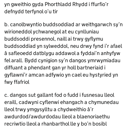
yn gweithio gyda Phorthladd Rhydd i ffurfio’r
defnydd terfynol o’u tir
b. canolbwyntio buddsoddiad ar weithgarwch sy’n
wirioneddol ychwanegol at eu cynlluniau
buddsoddi presennol, naill ai trwy gyflymu
buddsoddiad yn sylweddol, neu drwy fynd i’r afael
â safleoedd datblygu addawol a fyddai’n anhyfyw
fel arall. Bydd cynigion sy’n dangos ymrwymiadau
diffuant a phendant gan yr holl bartneriaid i
gyflawni’r amcan adfywio yn cael eu hystyried yn
fwy ffafriol
c. dangos sut gallant fod o fudd i fusnesau lleol
eraill, cadwyni cyflenwi ehangach a chymunedau
lleol trwy ymgysylltu a chydweithio â’r
awdurdod/awdurdodau lleol a blaenoriaethu
recriwtio lleol a rhanbarthol lle y bo’n bosibl