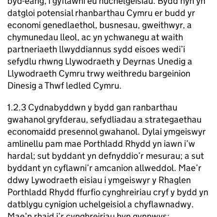
byd-eang, i gyflawni eu huchelgeisiau. Bydd hyn yn
datgloi potensial rhanbarthau Cymru er budd yr
economi genedlaethol, busnesau, gweithwyr, a
chymunedau lleol, ac yn ychwanegu at waith
partneriaeth llwyddiannus sydd eisoes wedi’i
sefydlu rhwng Llywodraeth y Deyrnas Unedig a
Llywodraeth Cymru trwy weithredu bargeinion
Dinesig a Thwf ledled Cymru.
1.2.3 Cydnabyddwn y bydd gan ranbarthau
gwahanol gryfderau, sefydliadau a strategaethau
economaidd presennol gwahanol. Dylai ymgeiswyr
amlinellu pam mae Porthladd Rhydd yn iawn i’w
hardal; sut byddant yn defnyddio’r mesurau; a sut
byddant yn cyflawni’r amcanion allweddol. Mae’r
ddwy Lywodraeth eisiau i ymgeiswyr y Rhaglen
Porthladd Rhydd ffurfio cynghreiriau cryf y bydd yn
datblygu cynigion uchelgeisiol a chyflawnadwy.
Mae’n rhaid i’r cynghreiriau hyn gynnwys: