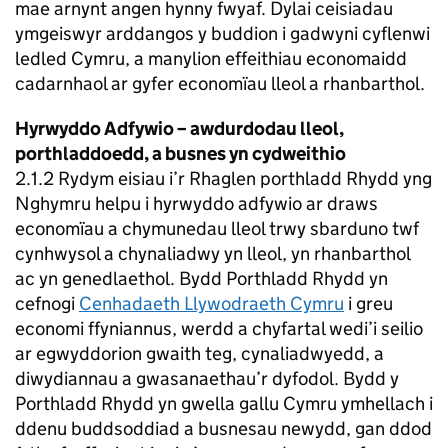
mae arnynt angen hynny fwyaf. Dylai ceisiadau
ymgeiswyr arddangos y buddion i gadwyni cyflenwi
ledled Cymru, a manylion effeithiau economaidd
cadarnhaol ar gyfer economïau lleol a rhanbarthol.
Hyrwyddo Adfywio – awdurdodau lleol,
porthladdoedd, a busnes yn cydweithio
2.1.2 Rydym eisiau i’r Rhaglen porthladd Rhydd yng
Nghymru helpu i hyrwyddo adfywio ar draws
economïau a chymunedau lleol trwy sbarduno twf
cynhwysol a chynaliadwy yn lleol, yn rhanbarthol
ac yn genedlaethol. Bydd Porthladd Rhydd yn
cefnogi
Cenhadaeth Llywodraeth Cymru
i greu
economi ffyniannus, werdd a chyfartal wedi’i seilio
ar egwyddorion gwaith teg, cynaliadwyedd, a
diwydiannau a gwasanaethau’r dyfodol. Bydd y
Porthladd Rhydd yn gwella gallu Cymru ymhellach i
ddenu buddsoddiad a busnesau newydd, gan ddod