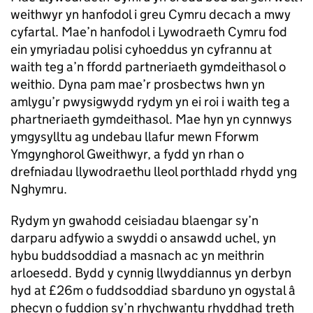
weithwyr yn hanfodol i greu Cymru decach a mwy
cyfartal. Mae’n hanfodol i Lywodraeth Cymru fod
ein ymyriadau polisi cyhoeddus yn cyfrannu at
waith teg a’n ffordd partneriaeth gymdeithasol o
weithio. Dyna pam mae’r prosbectws hwn yn
amlygu’r pwysigwydd rydym yn ei roi i waith teg a
phartneriaeth gymdeithasol. Mae hyn yn cynnwys
ymgysylltu ag undebau llafur mewn Fforwm
Ymgynghorol Gweithwyr, a fydd yn rhan o
drefniadau llywodraethu lleol porthladd rhydd yng
Nghymru.
Rydym yn gwahodd ceisiadau blaengar sy’n
darparu adfywio a swyddi o ansawdd uchel, yn
hybu buddsoddiad a masnach ac yn meithrin
arloesedd. Bydd y cynnig llwyddiannus yn derbyn
hyd at £26m o fuddsoddiad sbarduno yn ogystal â
phecyn o fuddion sy’n rhychwantu rhyddhad treth