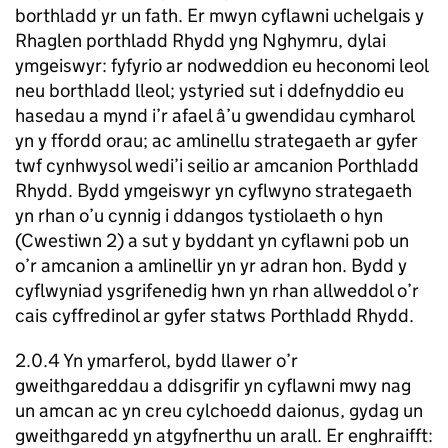
borthladd yr un fath. Er mwyn cyflawni uchelgais y
Rhaglen porthladd Rhydd yng Nghymru, dylai
ymgeiswyr: fyfyrio ar nodweddion eu heconomi leol
neu borthladd lleol; ystyried sut i ddefnyddio eu
hasedau a mynd i’r afael â’u gwendidau cymharol
yn y ffordd orau; ac amlinellu strategaeth ar gyfer
twf cynhwysol wedi’i seilio ar amcanion Porthladd
Rhydd. Bydd ymgeiswyr yn cyflwyno strategaeth
yn rhan o’u cynnig i ddangos tystiolaeth o hyn
(Cwestiwn 2) a sut y byddant yn cyflawni pob un
o’r amcanion a amlinellir yn yr adran hon. Bydd y
cyflwyniad ysgrifenedig hwn yn rhan allweddol o’r
cais cyffredinol ar gyfer statws Porthladd Rhydd.
2.0.4 Yn ymarferol, bydd llawer o’r
gweithgareddau a ddisgrifir yn cyflawni mwy nag
un amcan ac yn creu cylchoedd daionus, gydag un
gweithgaredd yn atgyfnerthu un arall. Er enghraifft: