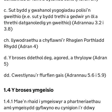
c. Sut bydd y gwahanol ysgogiadau polisi’n
gweithio (e.e. sut y bydd trethi a gedwir yn ôl a
threthi datganoledig yn gweithio) (Adrannau 3.2 i
3.8)
ch. llywodraethu a chyflawni’r Rhaglen Porthladd
Rhydd (Adran 4)
d. Y broses ddethol deg, agored, a thryloyw (Adran
5)
dd. Cwestiynau’r ffurflen gais (Adrannau 5.6 i 5.9)
1.4 Y broses ymgeisio
1.4.1 Mae’n rhaid i ymgeiswyr a phartneriaethau
aml-ymgeisydd gyflwyno eu cynigion i’r ddwy