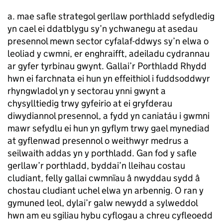
a. mae safle strategol gerllaw porthladd sefydledig
yn cael ei ddatblygu sy’n ychwanegu at asedau
presennol mewn sector cyfalaf-ddwys sy’n elwa o
leoliad y cwmni, er enghraifft, adeiladu cydrannau
ar gyfer tyrbinau gwynt. Gallai’r Porthladd Rhydd
hwn ei farchnata ei hun yn effeithiol i fuddsoddwyr
rhyngwladol yn y sectorau ynni gwynt a
chysylltiedig trwy gyfeirio at ei gryfderau
diwydiannol presennol, a fydd yn caniatáu i gwmni
mawr sefydlu ei hun yn gyflym trwy gael mynediad
at gyflenwad presennol o weithwyr medrus a
seilwaith addas yn y porthladd. Gan fod y safle
gerllaw’r porthladd, byddai’n lleihau costau
cludiant, felly gallai cwmnïau â nwyddau sydd â
chostau cludiant uchel elwa yn arbennig. O ran y
gymuned leol, dylai’r galw newydd a sylweddol
hwn am eu sgiliau hybu cyflogau a chreu cyfleoedd