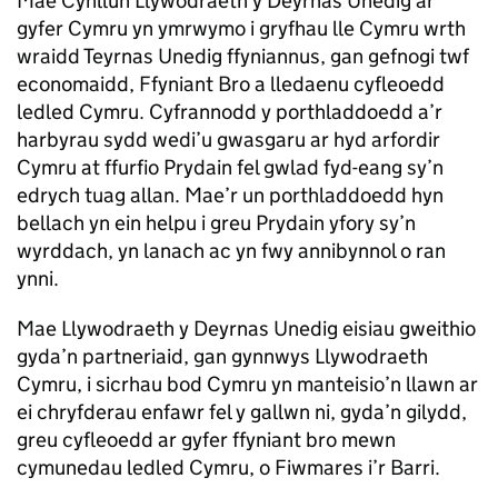
Mae Cynllun Llywodraeth y Deyrnas Unedig ar
gyfer Cymru yn ymrwymo i gryfhau lle Cymru wrth
wraidd Teyrnas Unedig ffyniannus, gan gefnogi twf
economaidd, Ffyniant Bro a lledaenu cyfleoedd
ledled Cymru. Cyfrannodd y porthladdoedd a’r
harbyrau sydd wedi’u gwasgaru ar hyd arfordir
Cymru at ffurfio Prydain fel gwlad fyd-eang sy’n
edrych tuag allan. Mae’r un porthladdoedd hyn
bellach yn ein helpu i greu Prydain yfory sy’n
wyrddach, yn lanach ac yn fwy annibynnol o ran
ynni.
Mae Llywodraeth y Deyrnas Unedig eisiau gweithio
gyda’n partneriaid, gan gynnwys Llywodraeth
Cymru, i sicrhau bod Cymru yn manteisio’n llawn ar
ei chryfderau enfawr fel y gallwn ni, gyda’n gilydd,
greu cyfleoedd ar gyfer ffyniant bro mewn
cymunedau ledled Cymru, o Fiwmares i’r Barri.