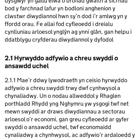
dysgwyr yn gallu elwa o brofiad gwaith a sicrhau
bod y farchnad lafur yn bodloni anghenion y
clwstwr diwydiannol hwn sy’n dod i’r amlwg yn y
ffordd orau. Fe allai fod cyfleoedd i dreialu
cynlluniau arloesol ynglŷn ag ynni glân, gan helpu i
ddatblygu cryfderau diwydiannol y dyfodol
2.1 Hyrwyddo adfywio a chreu swyddi o
ansawdd uchel
2.1.1 Mae’r ddwy lywodraeth yn ceisio hyrwyddo
adfywio a chreu swyddi trwy dwf cynhwysol a
chynaliadwy. Un o nodau allweddol y Rhaglen
porthladd Rhydd yng Nghymru yw ysgogi twf net
mewn swyddi ar draws diwydiannau a sectorau
arloesol o’r economi, gan greu cyfleoedd ar gyfer
swyddi o ansawdd uchel, twf economaidd
cynaliadwy a chynhwysol, ac adfywio’r ardaloedd y