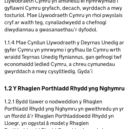
Llywodraeth Cymru yn amlinellu ei hymrwymiad i
gyflawni Cymru gryfach, decach, wyrddach a mwy
tosturiol. Mae Llywodraeth Cymru yn rhoi pwyslais
cryf ar waith teg, cynaliadwyedd a chefnogi
diwydiannau a gwasanaethau’r dyfodol.
1.1.4 Mae Cynllun Llywodraeth y Deyrnas Unedig ar
gyfer Cymru yn ymrwymo i gryfhau lle Cymru wrth
wraidd Teyrnas Unedig ffyniannus, gan gefnogi twf
economaidd ledled Cymru, a chreu cymunedau
gwyrddach a mwy cysylltiedig. Gyda’i
1.2 Y Rhaglen Porthladd Rhydd yng Nghymru
1.2.1 Bydd llawer o nodweddion y Rhaglen
Porthladd Rhydd yng Nghymru yn gweithredu yn yr
un ffordd â’r Rhaglen Porthladdoedd Rhydd yn
Lloegr, yn ogystal â model y Rhaglen