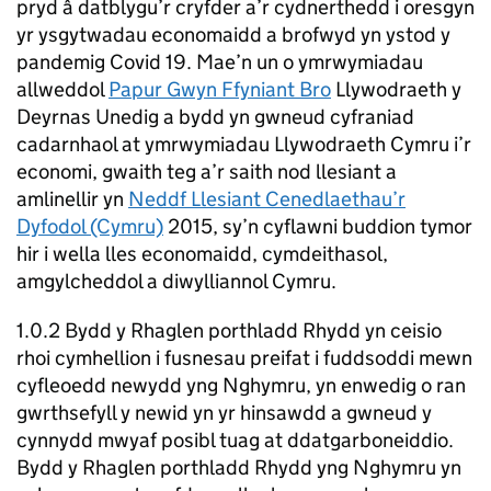
pryd â datblygu’r cryfder a’r cydnerthedd i oresgyn
yr ysgytwadau economaidd a brofwyd yn ystod y
pandemig Covid 19. Mae’n un o ymrwymiadau
allweddol
Papur Gwyn Ffyniant Bro
Llywodraeth y
Deyrnas Unedig a bydd yn gwneud cyfraniad
cadarnhaol at ymrwymiadau Llywodraeth Cymru i’r
economi, gwaith teg a’r saith nod llesiant a
amlinellir yn
Neddf Llesiant Cenedlaethau’r
Dyfodol (Cymru)
2015, sy’n cyflawni buddion tymor
hir i wella lles economaidd, cymdeithasol,
amgylcheddol a diwylliannol Cymru.
1.0.2 Bydd y Rhaglen porthladd Rhydd yn ceisio
rhoi cymhellion i fusnesau preifat i fuddsoddi mewn
cyfleoedd newydd yng Nghymru, yn enwedig o ran
gwrthsefyll y newid yn yr hinsawdd a gwneud y
cynnydd mwyaf posibl tuag at ddatgarboneiddio.
Bydd y Rhaglen porthladd Rhydd yng Nghymru yn