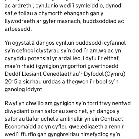
ac ardrethi, cynllunio wedi’i symleiddio, dynodi
safle tollau a chymorth ehangach gan y
llywodraeth ar gyfer masnach, buddsoddiad ac
arloesedd.
Yn ogystal â dangos cynllun buddsoddi cyfannol
sy’n cefnogi clystyrau sy’n dod i’r amlwg ac yn
cynyddu potensial yr ardal leol i dyfu i’r eithaf,
mae’n rhaid i gynigion ymgorffori gwerthoedd
Deddf Llesiant Cenedlaethau’r Dyfodol (Cymru)
2015 a sicrhau urddas a thegwch i’r bobl sy’n
ganolog iddynt.
Rwyf yn chwilio am gynigion sy’n torri trwy nenfwd
diwydiant o ran safonau sero net, yn dangos y
safonau llafur uchel a amlinellir yn ein Contract
Economaidd ac yn cyfleu gweledigaeth a rennir
wedi’i ffurfio gan gynghreiriau hirsefydlog sy’n