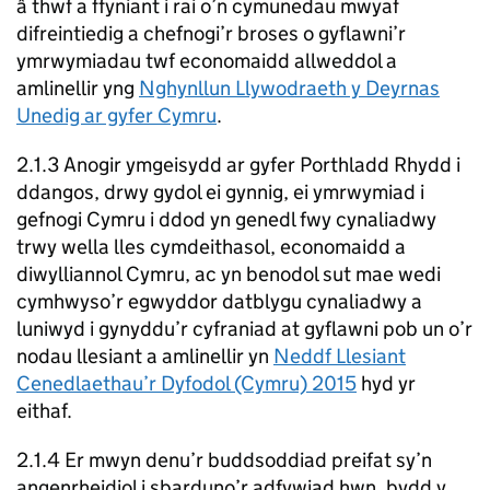
â thwf a ffyniant i rai o’n cymunedau mwyaf
difreintiedig a chefnogi’r broses o gyflawni’r
ymrwymiadau twf economaidd allweddol a
amlinellir yng
Nghynllun Llywodraeth y Deyrnas
Unedig ar gyfer Cymru
.
2.1.3 Anogir ymgeisydd ar gyfer Porthladd Rhydd i
ddangos, drwy gydol ei gynnig, ei ymrwymiad i
gefnogi Cymru i ddod yn genedl fwy cynaliadwy
trwy wella lles cymdeithasol, economaidd a
diwylliannol Cymru, ac yn benodol sut mae wedi
cymhwyso’r egwyddor datblygu cynaliadwy a
luniwyd i gynyddu’r cyfraniad at gyflawni pob un o’r
nodau llesiant a amlinellir yn
Neddf Llesiant
Cenedlaethau’r Dyfodol (Cymru) 2015
hyd yr
eithaf.
2.1.4 Er mwyn denu’r buddsoddiad preifat sy’n
angenrheidiol i sbarduno’r adfywiad hwn, bydd y