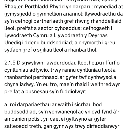
Rhaglen Porthladd Rhydd yn darparu: mynediad at
gymysgedd o gymhellion ariannol; llywodraethu da
sy’n cefnogi partneriaeth gref rhwng rhanddeiliaid
lleol, preifat a sector cyhoeddus; cefnogaeth i
Lywodraeth Cymru a Llywodraeth y Deyrnas
Unedig i ddenu buddsoddiad; a chymorth i greu
sylfaen gref o sgiliau lleol a rhanbarthol.
2.1.5 Disgwyliwn i awdurdodau lleol helpu i ffurfio
cynlluniau adfywio, trwy rannu cynlluniau lleol a
rhanbarthol perthnasol ar gyfer twf cynhwysol a
chynaliadwy. Yn eu tro, mae’n rhaid i weithredwyr
preifat a busnesau sy’n fuddiolwyr:
a. roi darpariaethau ar waith i sicrhau bod
buddsoddiad, sy’n ychwanegol ac yn cyd-fynd â’r
amcanion polisi, yn cael ei gyflwyno ar gyfer
safleoedd treth, gan gynnwys trwy dirfeddianwyr