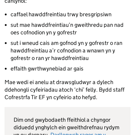
canlynol:
caffael hawddfreintiau trwy bresgripsiwn
sut mae hawddfreintiau’n gweithredu pan nad
oes cofnodion yn y gofrestr
sut i wneud cais am gofnod yn y gofrestr o ran
hawddfreintiau a’r cofnodion a wnawn yn y
gofrestr o ran yr hawddfreintiau
effaith gwrthwynebiad ar gais
Mae wedi ei anelu at drawsgludwyr a dylech
ddehongli cyfeiriadau atoch ‘chi’ felly. Bydd staff
Cofrestrfa Tir EF yn cyfeirio ato hefyd.
Dim ond gwybodaeth ffeithiol a chyngor
diduedd ynghylch ein gweithdrefnau rydym
yn eu darparu.
Darllenwch ragor am y