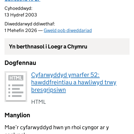
Cyhoeddwyd:
13 Hydref 2003
Diweddarwyd ddiwethaf:
1 Mehefin 2026 —
Gweld pob diweddariad
Yn berthnasol i Loegr a Chymru
Dogfennau
Cyfarwyddyd ymarfer 52:
hawddfreintiau a hawliwyd trwy
bresgripsiwn
HTML
Manylion
Mae’r cyfarwyddyd hwn yn rhoi cyngor ar y