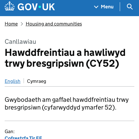
Skip to main content
Navigation menu
Sea
Menu
Home
Housing and communities
Canllawiau
Hawddfreintiau a hawliwyd
trwy bresgripsiwn (CY52)
English
Cymraeg
Gwybodaeth am gaffael hawddfreintiau trwy
bresgripsiwn (cyfarwyddyd ymarfer 52).
Gan:
Cofrestrfa Tir EF