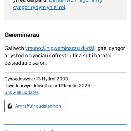
cyngor rydym yn ei roi
.
Gweminarau
Gallwch
ymuno â’n gweminarau di-dâl
i gael cyngor
ar ystod o bynciau cofrestru tir a sut i baratoi
ceisiadau o safon.
Updates to this page
Cyhoeddwyd ar 13 Hydref 2003
Diweddarwyd ddiwethaf ar 1 Mehefin 2026
—
Show all updates
Argraffu'r dudalen hon
Argraffu'r dudalen hon