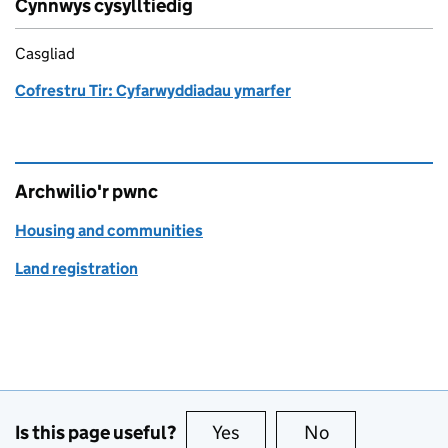
Cynnwys cysylltiedig
Casgliad
Cofrestru Tir: Cyfarwyddiadau ymarfer
Archwilio'r pwnc
Housing and communities
Land registration
Is this page useful?
Yes
this page is useful
No
this page is no