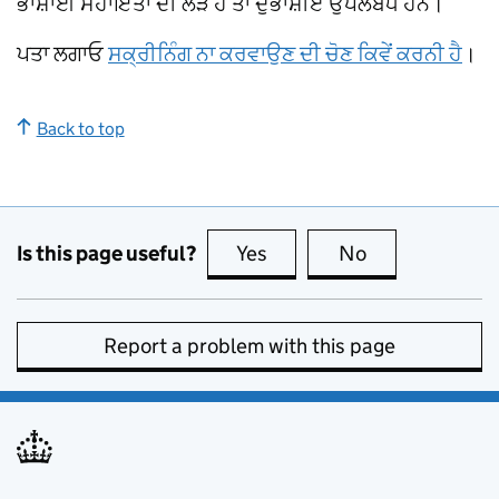
ਭਾਸ਼ਾਈ ਸਹਾਇਤਾ ਦੀ ਲੋੜ ਹੈ ਤਾਂ ਦੁਭਾਸ਼ੀਏ ਉਪਲਬਧ ਹਨ।
ਪਤਾ ਲਗਾਓ
ਸਕ੍ਰੀਨਿੰਗ ਨਾ ਕਰਵਾਉਣ ਦੀ ਚੋਣ ਕਿਵੇਂ ਕਰਨੀ ਹੈ
।
Back to top
Is this page useful?
Yes
this page is useful
No
this page is no
Report a problem with this page