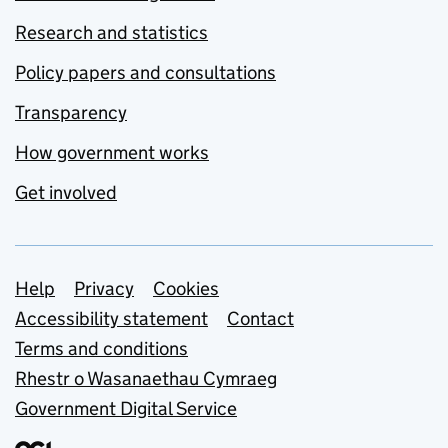
Research and statistics
Policy papers and consultations
Transparency
How government works
Get involved
Support links
Help
Privacy
Cookies
Accessibility statement
Contact
Terms and conditions
Rhestr o Wasanaethau Cymraeg
Government Digital Service