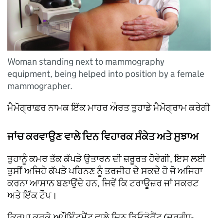
Woman standing next to mammography
equipment, being helped into position by a female
mammographer.
ਮੈਮੋਗ੍ਰਾਫ਼ਰ ਨਾਮਕ ਇੱਕ ਮਾਹਰ ਔਰਤ ਤੁਹਾਡੇ ਮੈਮੋਗ੍ਰਾਮ ਕਰੇਗੀ
ਜਾਂਚ ਕਰਵਾਉਣ ਵਾਲੇ ਦਿਨ ਵਿਹਾਰਕ ਸੰਕੇਤ ਅਤੇ ਸੁਝਾਅ
ਤੁਹਾਨੂੰ ਕਮਰ ਤੱਕ ਕੱਪੜੇ ਉਤਾਰਨ ਦੀ ਜ਼ਰੂਰਤ ਹੋਵੇਗੀ, ਇਸ ਲਈ
ਤੁਸੀਂ ਅਜਿਹੇ ਕੱਪੜੇ ਪਹਿਨਣ ਨੂੰ ਤਰਜੀਹ ਦੇ ਸਕਦੇ ਹੋ ਜੋ ਅਜਿਹਾ
ਕਰਨਾ ਆਸਾਨ ਬਣਾਉਂਦੇ ਹਨ, ਜਿਵੇਂ ਕਿ ਟਰਾਊਜ਼ਰ ਜਾਂ ਸਕਰਟ
ਅਤੇ ਇੱਕ ਟੌਪ।
ਕਿਰਪਾ ਕਰਕੇ ਅਪੌਇੰਟਮੈਂਟ ਵਾਲੇ ਦਿਨ ਡਿਓਡੋਰੈਂਟ (ਦੁਰਗੰਧ-