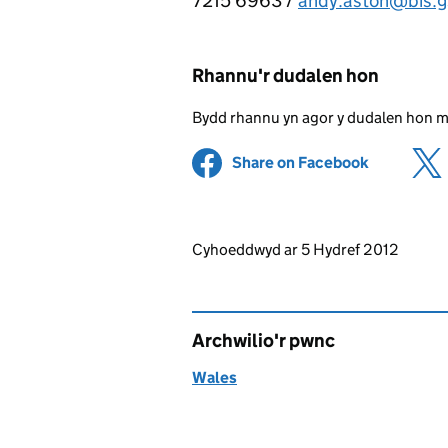
7215 6963 /
andy.aston@bis.g
Rhannu'r dudalen hon
Bydd rhannu yn agor y dudalen hon 
Share on Facebook
(opens in 
Updates to this page
Cyhoeddwyd ar 5 Hydref 2012
Archwilio'r pwnc
Wales