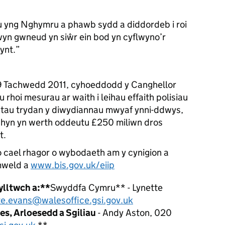
 yng Nghymru a phawb sydd a diddordeb i roi
wyn gwneud yn siŵr ein bod yn cyflwyno’r
ynt.”
29 Tachwedd 2011, cyhoeddodd y Canghellor
rhoi mesurau ar waith i leihau effaith polisiau
stau trydan y diwydiannau mwyaf ynni-ddwys,
 hyn yn werth oddeutu £250 miliwn dros
t.
 cael rhagor o wybodaeth am y cynigion a
mweld a
www.bis.gov.uk/eiip
ylltwch a:
**
Swyddfa Cymru** - Lynette
te.evans@walesoffice.gsi.gov.uk
s, Arloesedd a Sgiliau
- Andy Aston, 020