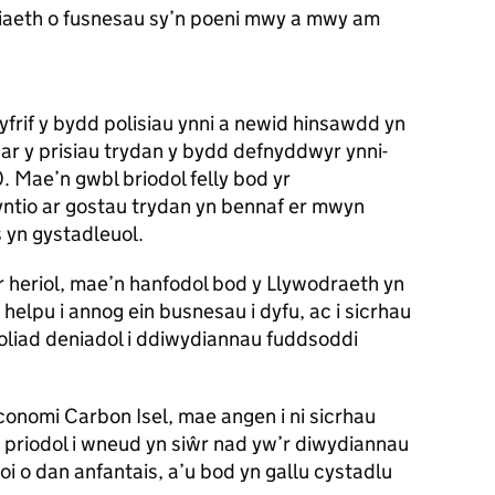
iaeth o fusnesau sy’n poeni mwy a mwy am
rif y bydd polisiau ynni a newid hinsawdd yn
ar y prisiau trydan y bydd defnyddwyr ynni-
 Mae’n gwbl briodol felly bod yr
tio ar gostau trydan yn bennaf er mwyn
 yn gystadleuol.
eriol, mae’n hanfodol bod y Llywodraeth yn
helpu i annog ein busnesau i dyfu, ac i sicrhau
leoliad deniadol i ddiwydiannau fuddsoddi
conomi Carbon Isel, mae angen i ni sicrhau
 priodol i wneud yn siŵr nad yw’r diwydiannau
i o dan anfantais, a’u bod yn gallu cystadlu