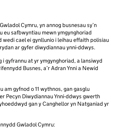
 Gwladol Cymru, yn annog busnesau sy’n
nu eu safbwyntiau mewn ymgynghoriad
di cael ei gynllunio i leihau effaith polisiau
trydan ar gyfer diwydiannau ynni-ddwys.
i gyfrannu at yr ymgynghoriad, a lansiwyd
rifennydd Busnes, a’r Adran Ynni a Newid
u am gyfnod o 11 wythnos, gan gasglu
yfer Pecyn Diwydiannau Ynni-ddwys gwerth
gyhoeddwyd gan y Canghellor yn Natganiad yr
fennydd Gwladol Cymru: