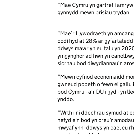
“Mae Cymru yn gartref i amryw
gynnydd mewn prisiau trydan.
“Mae’r Llywodraeth yn amcangyf
codi hyd at 28% ar gyfartaledd 
ddwys mawr yn eu talu yn 2020.
ymgynghoriad hwn yn canolbwyn
sicrhau bod diwydiannau’n aros
“Mewn cyfnod economaidd mor h
gwneud popeth o fewn ei gallu i 
bod Cymru - a’r DU i gyd - yn l
ynddo.
“Wrth i ni ddechrau symud at e
hefyd ein bod yn creu’r amodau
mwyaf ynni-ddwys yn cael eu rho