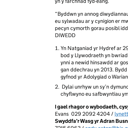
yn y farchnad fyd-eang.
“Byddwn yn annog diwydiannau
eu sylwadau ar y cynigion er m
pecyn cymorth gorau posibl idd
DIWEDD
Yn Natganiad yr Hydref ar 
bod y Llywodraeth yn bwriadu 
ynni a newid hinsawdd ar go
gan ddechrau yn 2013. Bydd
gyfnod yr Adolygiad o Warian
Dylai unrhyw un sy’n dymuno
chyflwyno eu safbwyntiau y
I gael rhagor o wybodaeth, cys
Evans 029 2092 4204 /
lynet
Swyddfa’r Wasg yr Adran Busne