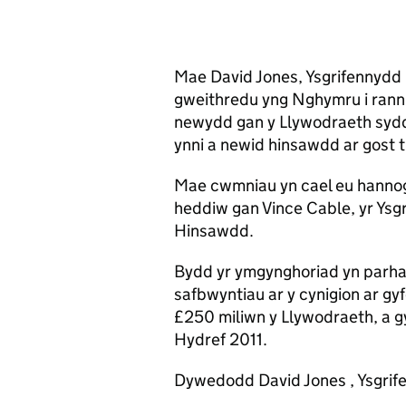
Mae David Jones, Ysgrifennydd
gweithredu yng Nghymru i ran
newydd gan y Llywodraeth sydd we
ynni a newid hinsawdd ar gost 
Mae cwmniau yn cael eu hannog 
heddiw gan Vince Cable, yr Ysg
Hinsawdd.
Bydd yr ymgynghoriad yn parha
safbwyntiau ar y cynigion ar g
£250 miliwn y Llywodraeth, a 
Hydref 2011.
Dywedodd David Jones , Ysgri