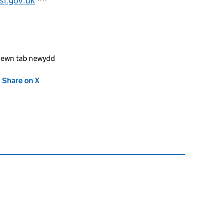
si.gov.uk
**
mewn tab newydd
new tab)
Share on X
(opens in new tab)