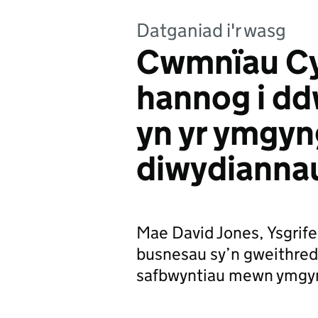
Datganiad i'r wasg
Cwmnïau Cy
hannog i d
yn yr ymgyn
diwydianna
Mae David Jones, Ysgrif
busnesau sy’n gweithred
safbwyntiau mewn ymgy