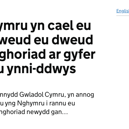
Englis
mru yn cael eu
dweud eu dweud
ghoriad ar gyfer
u ynni-ddwys
ennydd Gwladol Cymru, yn annog
u yng Nghymru i rannu eu
nghoriad newydd gan…