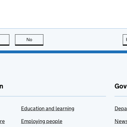
this page is useful
No
this page is not useful
n
Gov
Education and learning
Depa
are
Employing people
New