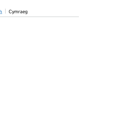
h
Cymraeg