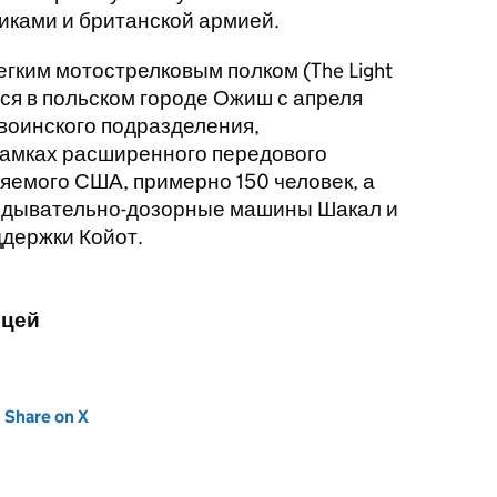
иками и британской армией.
егким мотострелковым полком (The Light
тся в польском городе Ожиш с апреля
 воинского подразделения,
рамках расширенного передового
яемого США, примерно 150 человек, а
едывательно-дозорные машины Шакал и
ддержки Койот.
ицей
new tab)
Share on X
(opens in new tab)