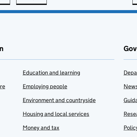
n
Gov
Education and learning
Depa
are
Employing people
New
Environment and countryside
Guida
Housing and local services
Resea
Money and tax
Polic