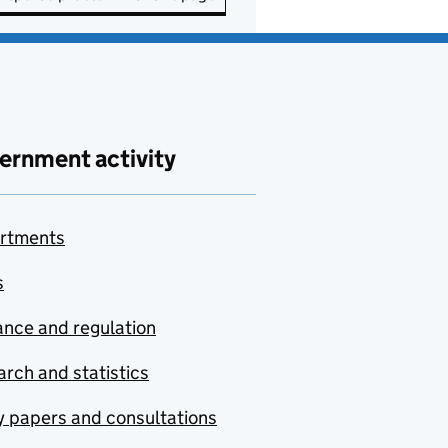
ernment activity
rtments
s
nce and regulation
rch and statistics
y papers and consultations