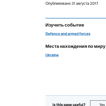
Updates to this page
Опубликовано 31 августа 2017
Изучить событие
Defence and armed forces
Места нахождения по миру
Ukraine
Is this page useful?
Yes