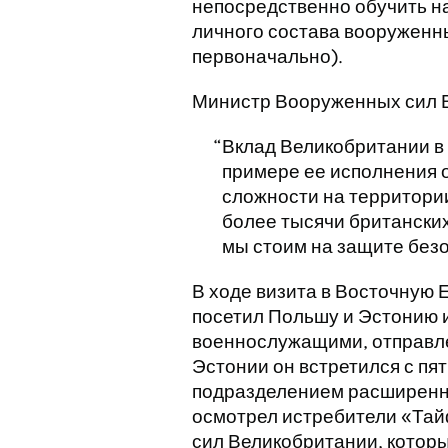
непосредственно обучить н
личного состава вооруженн
первоначально).
Министр Вооруженных сил В
Вклад Великобритании в
примере ее исполнения о
сложности на территори
более тысячи британски
мы стоим на защите без
В ходе визита в Восточную 
посетил Польшу и Эстонию 
военнослужащими, отправле
Эстонии он встретился с пя
подразделением расширенно
осмотрел истребители «Та
сил Великобритании, котор