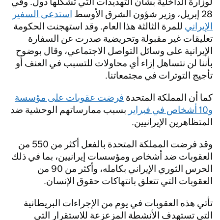
لوزارة الداخلية بشأن التهديدات التي تشكلها دول. وفي
28 إبريل، وزير شؤون الشرق الأوسط
استدعى السفير
الإيراني
للمرة الثالثة هذا العام. وقد استهجنت الحكومة
تعليقات غير مقبولة وتحريضية صدرت عن السفارة
الإيرانية على وسائل التواصل الاجتماعي، وقال بوضوح
بأننا لن نتساهل إزاء أي محاولات للتسبب في العنف أو
تأجيج التوترات في مجتمعاتنا.
كما أن المملكة المتحدة
فرضت عقوبات على مؤسسة
و10 أشخاص في فبراير
بسبب ممارساتهم الوحشية ضد
المتظاهرين الإيرانيين.
وقد فرضت المملكة المتحدة بالفعل أكثر من 550 من
العقوبات ضد أشخاص ومؤسسات إيرانيين، بما في ذلك
الحرس الثوري الإيراني بكامله، وأكثر من 90 من
العقوبات التي تتعلق بانتهاكات حقوق الإنسان.
تأتي هذه العقوبات في يوم من الإجراءات البريطانية
التي تستهدف الأنشطة المزعزعة للاستقرار التي