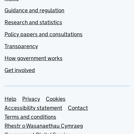
Guidance and regulation
Research and statistics
Policy papers and consultations
Transparency
How government works
Get involved
Support links
Help
Privacy
Cookies
Accessibility statement
Contact
Terms and conditions
Rhestr o Wasanaethau Cymraeg