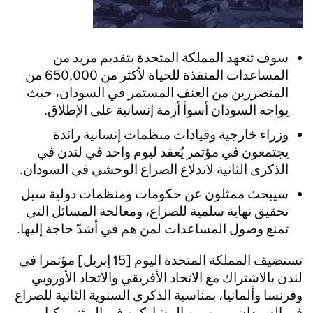
سوف تتعهد المملكة المتحدة بتقديم مزيد من
المساعدات المنقذة للحياة لأكثر من 650,000 من
المتضررين من العنف المستمر في السودان، حيث
يواجه السودان أسوأ أزمة إنسانية على الإطلاق.
وزراء خارجية وقيادات منظمات إنسانية رائدة
يجتمعون في مؤتمر يُعقد ليوم واحد في لندن في
الذكرى الثانية لاندلاع الصراع الوحشي في السودان.
سيبحث ممثلون عن حكومات ومنظمات دولية سبل
تحقيق نهاية سلمية للصراع، ومعالجة المسائل التي
تمنع وصول المساعدات لمن هم في أشدّ حاجة إليها.
تستضيف المملكة المتحدة اليوم [15 إبريل] مؤتمرا في
لندن بالاشتراك مع الاتحاد الأفريقي والاتحاد الأوروبي
وفرنسا وألمانيا، بمناسبة الذكرى السنوية الثانية للصراع
في السودان، ومن بين المشاركين في المؤتمر كبار