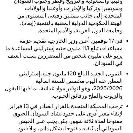
وكينيا والسعودية والنرويج وقطر وجنوب السودان
وسويسرا وتركيا والإمارات وأوغندا والولايات
المتحدة، إلى جانب ممثلين رفيعي المستوى من
الهيئة الحكومية الدولية المعنية بالتنمية (إيغاد)،
وجامعة الدول العربية، والأمم المتحدة.
في 17 نوفمبر، أعلن وزير الخارجية تقديم حزمة
مساعدات تبلغ 113 مليون جنيه إسترليني لمساعدة ما
يربو على مليون شخص من المتضررين بسبب العنف
في السودان.
التمويل الجديد البالغ 120 مليون جنيه إسترليني
المعلن عنه اليوم مخصص للسنة المالية
2025/2026، وهو لتوفير مواد غذائية، بما فيها البقول
والزيوت والملح ورقائق الحبوب.
ترحب المملكة المتحدة بالقرار الصادر في 13 فبراير
لإبقاء معبر أدري على حدود تشاد-السودان الحيوي
مفتوحا لمدة ثلاثة شهور. يكن يجب على الجيش
السوداني أن يُبقيه مفتوحا بشكل دائم، وبلا قيود.