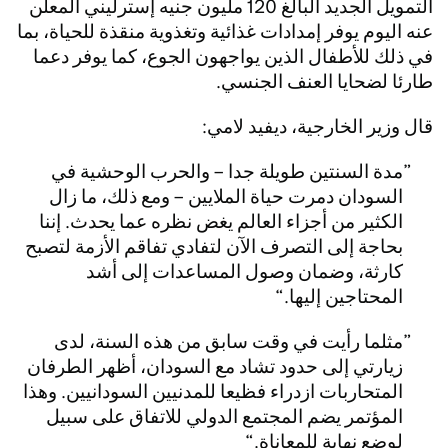
التمويل الجديد البالغ 120 مليون جنيه إسترليني المعلن
عنه اليوم يوفر إمدادات غذائية وتغذوية منقذة للحياة، بما
في ذلك للأطفال الذين يواجهون الجوع، كما يوفر دعما
طارئا لضحايا العنف الجنسي.
قال وزير الخارجية، ديفيد لامي:
مدة السنتين طويلة جدا – والحرب الوحشية في
السودان دمرت حياة الملايين – ومع ذلك، ما زال
الكثير من أجزاء العالم يغض نظره عما يحدث. إننا
بحاجة إلى التصرف الآن لتفادي تفاقم الأزمة لتصبح
كارثة، وضمان وصول المساعدات إلى أشد
المحتاجين إليها.
مثلما رأيت في وقت سابق من هذه السنة، لدى
زيارتي إلى حدود تشاد مع السودان، أظهر الطرفان
المتحاربات ازدراء فظيعا للمدنيين السودانيين. وهذا
المؤتمر يضم المجتمع الدولي للاتفاق على سبيل
لوضع نهاية للمعاناة.