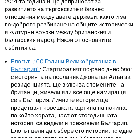
2014-та година и ще допринесат за
развитието на търговските и бизнес
отношения между двете държави, както и за
по-доброто разбиране на общите исторически
и културни връзки между британския и
българския народ. Някои от основните
събития са:
Блогът „100 Години Великобритания в
България”
: Стартиралият по-рано днес блог
с историята на посланик Джонатан Алън за
резиденцията, ще включва спомените на
британци, живели или все още намиращи
се в България. Личните истории ще
представят човешката картина на начина,
по който хората, част от стогодишната
история, са видели и преживели България.
Блогът цели да събере сто истории, по една