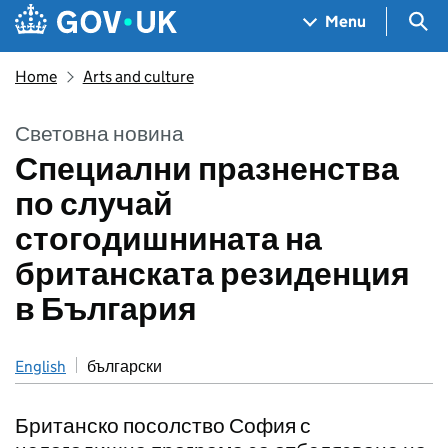
Skip to main content
Navigation menu
Sea
Menu
Home
Arts and culture
Световна новина
Специални празненства
по случай
стогодишнината на
британската резиденция
в България
English
български
Британско посолство София с