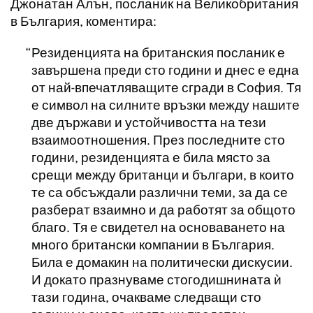
Джонатан Алън, посланик на Великобритания
в България, коментира:
Резиденцията на британския посланик е
завършена преди сто години и днес е една
от най-впечатляващите сгради в София. Тя
е символ на силните връзки между нашите
две държави и устойчивостта на тези
взаимоотношения. През последните сто
години, резиденцията е била място за
срещи между британци и българи, в които
те са обсъждали различни теми, за да се
разберат взаимно и да работят за общото
благо. Тя е свидетел на основаването на
много британски компании в България.
Била е домакин на политически дискусии.
И докато празнуваме стогодишнината ѝ
тази година, очакваме следващи сто