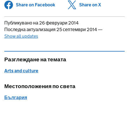
Share on Facebook
(opens in new tab)
Share on X
(opens in ne
Updates to this page
Публикувано на 26 февруари 2014
Последна актуализация 25 септември 2014
—
Show all updates
Разглеждане на темата
Arts and culture
Местоположения по света
България