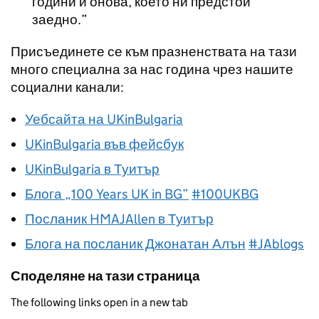
години и онова, което ни предстои
заедно.
Присъединете се към празненствата на тази
много специална за нас година чрез нашите
социални канали:
Уебсайта на UKinBulgaria
UKinBulgaria във фейсбук
UKinBulgaria в Туитър
Блога „100 Years UK in BG”
#100UKBG
Посланик HMAJAllen в Туитър
Блога на посланик Джонатан Алън
#JAblogs
Споделяне на тази страница
The following links open in a new tab