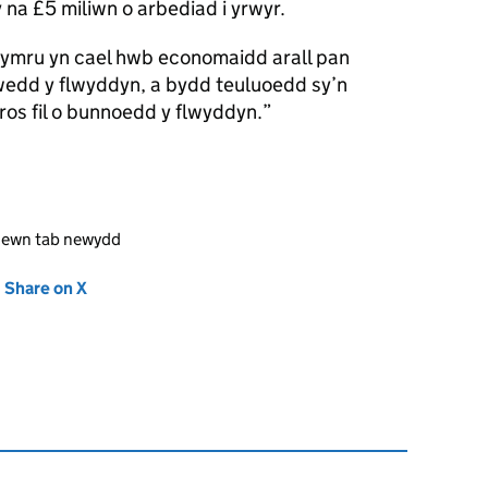
 na £5 miliwn o arbediad i yrwyr.
ymru yn cael hwb economaidd arall pan
iwedd y flwyddyn, a bydd teuluoedd sy’n
ros fil o bunnoedd y flwyddyn.
mewn tab newydd
new tab)
Share on X
(opens in new tab)