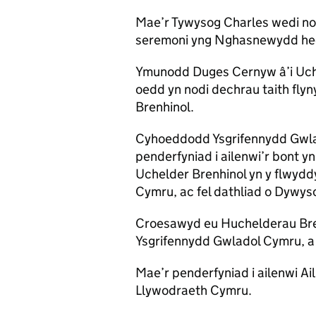
Mae’r Tywysog Charles wedi no
seremoni yng Nghasnewydd hed
Ymunodd Duges Cernyw â’i Uche
oedd yn nodi dechrau taith fl
Brenhinol.
Cyhoeddodd Ysgrifennydd Gwlad
penderfyniad i ailenwi’r bont 
Uchelder Brenhinol yn y flwydd
Cymru, ac fel dathliad o Dywyso
Croesawyd eu Huchelderau Bren
Ysgrifennydd Gwladol Cymru, a
Mae’r penderfyniad i ailenwi A
Llywodraeth Cymru.