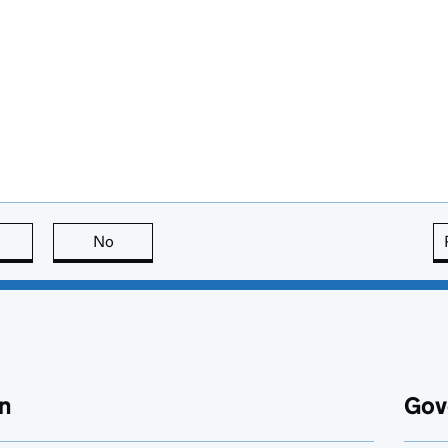
this page is useful
No
this page is not useful
n
Gov