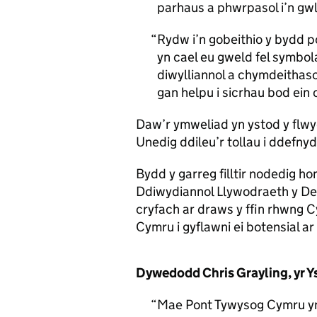
parhaus a phwrpasol i’n gw
Rydw i’n gobeithio y bydd 
yn cael eu gweld fel symbo
diwylliannol a chymdeithas
gan helpu i sicrhau bod ein 
Daw’r ymweliad yn ystod y flw
Unedig ddileu’r tollau i ddefny
Bydd y garreg filltir nodedig 
Ddiwydiannol Llywodraeth y De
cryfach ar draws y ffin rhwng Cy
Cymru i gyflawni ei botensial ar
Dywedodd Chris Grayling, yr Y
Mae Pont Tywysog Cymru yn 