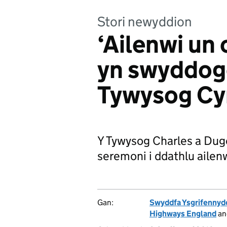
Stori newyddion
‘Ailenwi un
yn swyddogo
Tywysog Cy
Y Tywysog Charles a Du
seremoni i ddathlu ailen
Gan:
Swyddfa Ysgrifennyd
Highways England
a