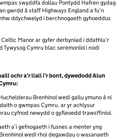
o gwmpas swyddfa dollau Pontydd Hafren gydag
an gwrdd â staff Highways England a fu’n
yn nhw ddychwelyd i berchnogaeth gyhoeddus
r Celtic Manor ar gyfer derbyniad i ddathlu’r
d Tywysog Cymru blac seremonïol i nodi
ill ochr a’r llall i’r bont, dywedodd Alun
 Cymru:
 Huchelderau Brenhinol wedi gallu ymuno â ni
daith o gwmpas Cymru, ar yr achlysur
hrau cyfnod newydd o gyfleoedd trawsffiniol.
aeth a’i gefnogaeth i fusnes a menter yng
Brenhinol wedi rhoi degawdau o wasanaeth