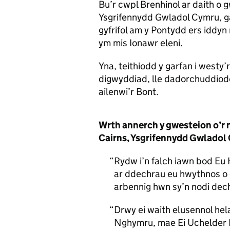
Bu’r cwpl Brenhinol ar daith 
Ysgrifennydd Gwladol Cymru, g
gyfrifol am y Pontydd ers idd
ym mis Ionawr eleni.
Yna, teithiodd y garfan i westy’
digwyddiad, lle dadorchuddiod
ailenwi’r Bont.
Wrth annerch y gwesteion o’r na
Cairns, Ysgrifennydd Gwladol
Rydw i’n falch iawn bod Eu
ar ddechrau eu hwythnos o 
arbennig hwn sy’n nodi dec
Drwy ei waith elusennol hel
Nghymru, mae Ei Uchelder 