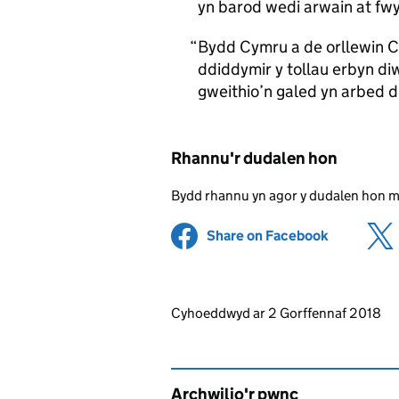
yn barod wedi arwain at fwy
Bydd Cymru a de orllewin C
ddiddymir y tollau erbyn d
gweithio’n galed yn arbed d
Rhannu'r dudalen hon
Bydd rhannu yn agor y dudalen hon 
Share on Facebook
(opens in 
Updates to this page
Cyhoeddwyd ar 2 Gorffennaf 2018
Archwilio'r pwnc