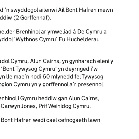
di’n swyddogol ailenwi Ail Bont Hafren mewn
diw (2 Gorffennaf).
lder Brenhinol ar ymweliad â De Cymru a
ynyddol ‘Wythnos Cymru’ Eu Huchelderau
ol Cymru, Alun Cairns, yn gynharach eleni y
yn ‘Bont Tywysog Cymru’ yn deyrnged i’w
yn lle mae’n nodi 60 mlynedd fel Tywysog
gion Cymru yn y gorffennol a’r presennol.
hinol i Gymru heddiw gan Alun Cairns,
 Carwyn Jones, Prif Weinidog Cymru.
il Bont Hafren wedi cael cefnogaeth lawn