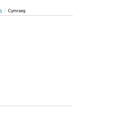
h
Cymraeg