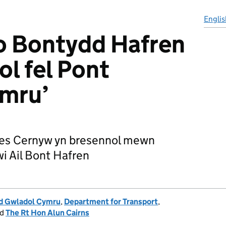
Englis
 o Bontydd Hafren
l fel Pont
mru’
ges Cernyw yn bresennol mewn
wi Ail Bont Hafren
d Gwladol Cymru
,
Department for Transport
,
nd
The Rt Hon Alun Cairns