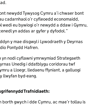
lad.
pont newydd Tywysog Cymru a’i chwaer bont
lau cadarnhaol o’r cyfleoedd economaidd,
ol wedi eu bywiogi o’r newydd a ddaw i Gymru,
cenedl yn addas ar gyfer y dyfodol.
yddyn y mae disgwyl i Lywodraeth y Deyrnas
ddio Pontydd Hafren.
hon yn nodi cyflawni ymrwymiad Strategaeth
yrnas Unedig i ddatblygu coridorau twf
mru a Lloegr, lledaenu ffyniant, a galluogi
 y llwyfan byd-eang.
sgrifennydd Trafnidiaeth:
borth gwych i dde Cymru, ac mae’r tollau is