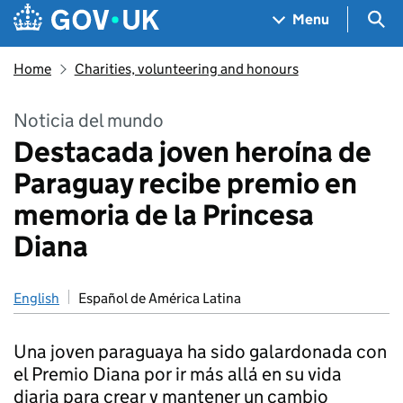
Skip to main content
Navigation menu
Sea
Menu
Home
Charities, volunteering and honours
Noticia del mundo
Destacada joven heroína de
Paraguay recibe premio en
memoria de la Princesa
Diana
English
Español de América Latina
Una joven paraguaya ha sido galardonada con
el Premio Diana por ir más allá en su vida
diaria para crear y mantener un cambio