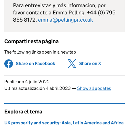
Para entrevistas y más información, por
favor contacte a Emma Pelling: +44 (0) 795
855 8172,
emma@pellingpr.co.uk
Compartir esta página
The following links open in a new tab
Share on Facebook
(opens in new tab)
Share on X
(opens in ne
Updates to this page
Publicado 4 julio 2022
Última actualización 4 abril 2023
—
Show all updates
Explora el tema
UK prosperity and security: Asia, Latin America and Africa