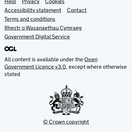
Support links
Help
Privacy
Cookies
Accessibility statement
Contact
Terms and conditions
Rhestr o Wasanaethau Cymraeg
Government Digital Service
All content is available under the
Open
Government Licence v3.0
, except where otherwise
stated
© Crown copyright