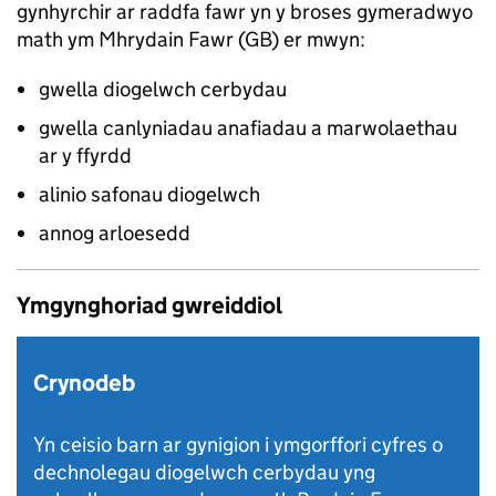
gynhyrchir ar raddfa fawr yn y broses gymeradwyo
math ym Mhrydain Fawr (
GB
) er mwyn:
gwella diogelwch cerbydau
gwella canlyniadau anafiadau a marwolaethau
ar y ffyrdd
alinio safonau diogelwch
annog arloesedd
Ymgynghoriad gwreiddiol
Crynodeb
Yn ceisio barn ar gynigion i ymgorffori cyfres o
dechnolegau diogelwch cerbydau yng