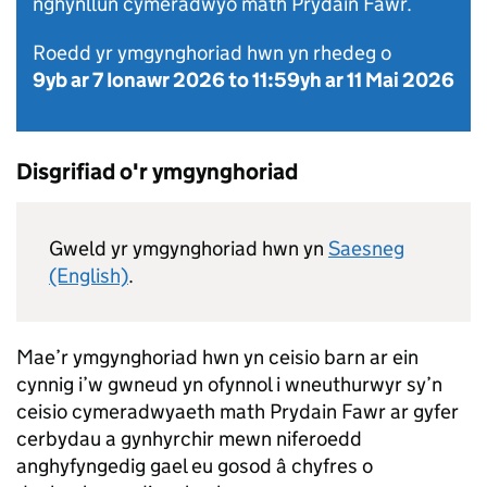
nghynllun cymeradwyo math Prydain Fawr.
Roedd yr ymgynghoriad hwn yn rhedeg o
9yb ar 7 Ionawr 2026
to
11:59yh ar 11 Mai 2026
Disgrifiad o'r ymgynghoriad
Gweld yr ymgynghoriad hwn yn
Saesneg
(English)
.
Mae’r ymgynghoriad hwn yn ceisio barn ar ein
cynnig i’w gwneud yn ofynnol i wneuthurwyr sy’n
ceisio cymeradwyaeth math Prydain Fawr ar gyfer
cerbydau a gynhyrchir mewn niferoedd
anghyfyngedig gael eu gosod â chyfres o