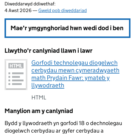
Diweddarwyd ddiwethaf:
4 Awst 2026 —
Gweld pob diweddariad
Mae'r ymgynghoriad hwn wedi dod i ben
Llwytho'r canlyniad llawn i lawr
Gorfodi technolegau diogelwch
cerbydau mewn cymeradwyaeth
math Prydain Fawr: ymateb y
llywodraeth
HTML
Manylion am y canlyniad
Bydd y llywodraeth yn gorfodi 18 o dechnolegau
diogelwch cerbydau ar gyfer cerbydau a