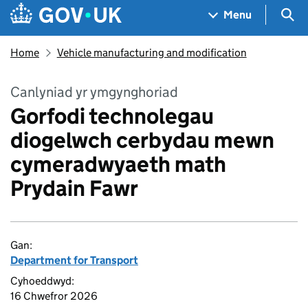
Skip to main content
Navigation menu
Sea
Menu
Home
Vehicle manufacturing and modification
Canlyniad yr ymgynghoriad
Gorfodi technolegau
diogelwch cerbydau mewn
cymeradwyaeth math
Prydain Fawr
Gan:
Department for Transport
Cyhoeddwyd:
16 Chwefror 2026