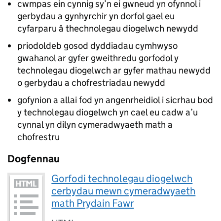
cwmpas ein cynnig sy’n ei gwneud yn ofynnol i
gerbydau a gynhyrchir yn dorfol gael eu
cyfarparu â thechnolegau diogelwch newydd
priodoldeb gosod dyddiadau cymhwyso
gwahanol ar gyfer gweithredu gorfodol y
technolegau diogelwch ar gyfer mathau newydd
o gerbydau a chofrestriadau newydd
gofynion a allai fod yn angenrheidiol i sicrhau bod
y technolegau diogelwch yn cael eu cadw a’u
cynnal yn dilyn cymeradwyaeth math a
chofrestru
Dogfennau
Gorfodi technolegau diogelwch
cerbydau mewn cymeradwyaeth
math Prydain Fawr