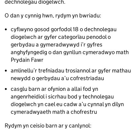
dechnolegau diogelwch.
O dan y cynnig hwn, rydym yn bwriadu:
cyflwyno gosod gorfodol 18 o dechnolegau
diogelwch ar gyfer categorïau penodol o
gerbydau a gymeradwywyd i’r gyfres
anghyfyngedig o dan gynllun cymeradwyo math
Prydain Fawr
amlinellu’r trefniadau trosiannol ar gyfer mathau
newydd o gerbydau a’u cofrestriadau
casglu barn ar ofynion a allai fod yn
angenrheidiol i sicrhau bod y technolegau
diogelwch yn cael eu cadw a’u cynnal yn dilyn
cymeradwyaeth math a chofrestru
Rydym yn ceisio barn ar y canlynol: