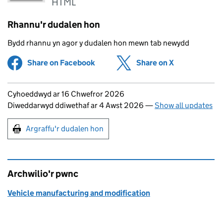
HTML
Rhannu'r dudalen hon
Bydd rhannu yn agor y dudalen hon mewn tab newydd
Share on Facebook
(opens in new tab)
Share on X
(opens in ne
Updates to this page
Cyhoeddwyd ar 16 Chwefror 2026
Diweddarwyd ddiwethaf ar 4 Awst 2026
—
Show all updates
Argraffu'r dudalen hon
Argraffu'r dudalen hon
Archwilio'r pwnc
Vehicle manufacturing and modification