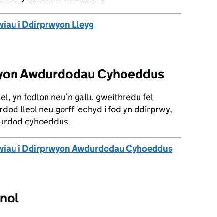
iau i Ddirprwyon Lleyg
rwyon Awdurdodau Cyhoeddus
el, yn fodlon neu’n gallu gweithredu fel
rdod lleol neu gorff iechyd i fod yn ddirprwy,
wdurdod cyhoeddus.
wiau i Ddirprwyon Awdurdodau Cyhoeddus
ynol