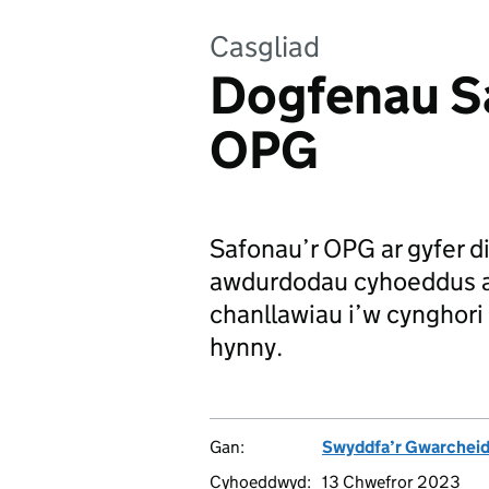
Casgliad
Dogfenau S
OPG
Safonau’r OPG ar gyfer d
awdurdodau cyhoeddus a 
chanllawiau i’w cynghori 
hynny.
Gan:
Swyddfa’r Gwarchei
Cyhoeddwyd:
13 Chwefror 2023