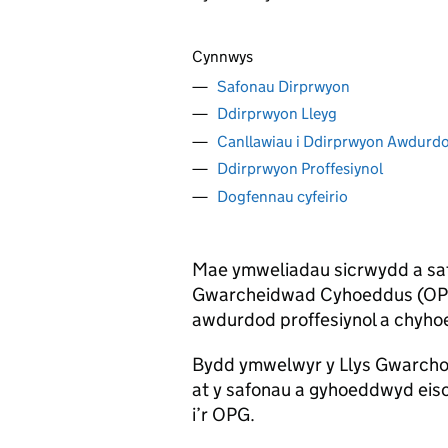
Cynnwys
Safonau Dirprwyon
Ddirprwyon Lleyg
Canllawiau i Ddirprwyon Awdur
Ddirprwyon Proffesiynol
Dogfennau cyfeirio
Mae ymweliadau sicrwydd a saf
Gwarcheidwad Cyhoeddus (
O
awdurdod proffesiynol a chyho
Bydd ymwelwyr y Llys Gwarchod
at y safonau a gyhoeddwyd eis
i’r
OPG
.