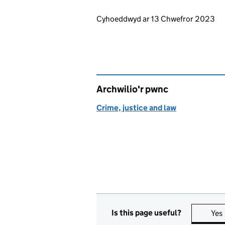
Updates to this page
Cyhoeddwyd ar 13 Chwefror 2023
Archwilio'r pwnc
Crime, justice and law
Is this page useful?
Yes