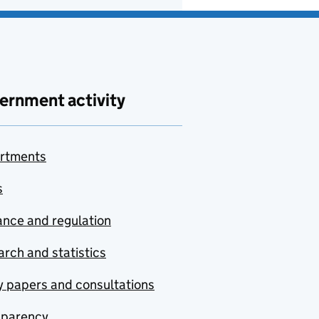
ernment activity
rtments
s
nce and regulation
rch and statistics
y papers and consultations
sparency