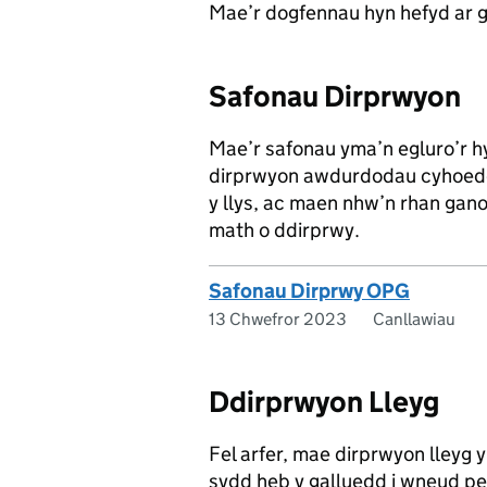
Mae’r dogfennau hyn hefyd ar 
Safonau Dirprwyon
Mae’r safonau yma’n egluro’r hy
dirprwyon awdurdodau cyhoedd
y llys, ac maen nhw’n rhan gano
math o ddirprwy.
Safonau Dirprwy OPG
13 Chwefror 2023
Canllawiau
Ddirprwyon Lleyg
Fel arfer, mae dirprwyon lleyg 
sydd heb y galluedd i wneud pe