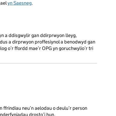
gael
yn Saesneg
.
n a ddisgwylir gan ddirprwyon lleyg,
us a dirprwyon proffesiynol a benodwyd gan
log o’r ffordd mae’r OPG yn goruchwylio’r tri
yn ffrindiau neu’n aelodau o deulu’r person
nderfyniadau drosto’i hun.