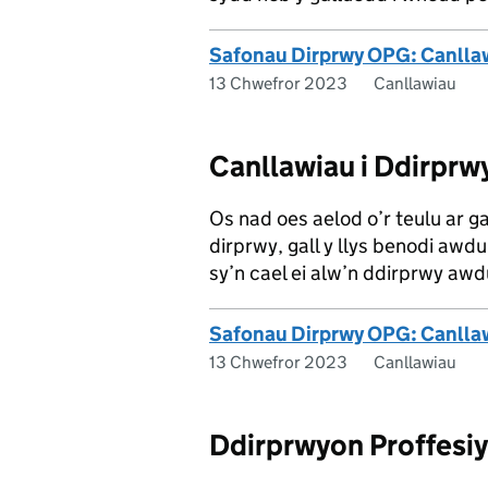
Safonau Dirprwy OPG: Canllaw
13 Chwefror 2023
Canllawiau
Canllawiau i Ddirp
Os nad oes aelod o’r teulu ar ga
dirprwy, gall y llys benodi awdu
sy’n cael ei alw’n ddirprwy a
Safonau Dirprwy OPG: Canlla
13 Chwefror 2023
Canllawiau
Ddirprwyon Proffesi