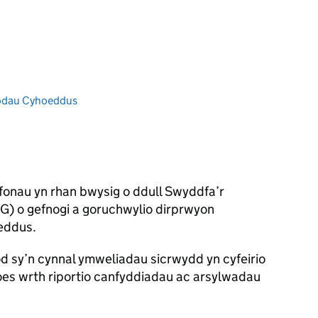
dodau Cyhoeddus
onau yn rhan bwysig o ddull Swyddfa’r
PG
) o gefnogi a goruchwylio dirprwyon
eddus.
 sy’n cynnal ymweliadau sicrwydd yn cyfeirio
oes wrth riportio canfyddiadau ac arsylwadau