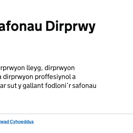
afonau Dirprwy
irprwyon lleyg, dirprwyon
dirprwyon proffesiynol a
ar sut y gallant fodloni’r safonau
dwad Cyhoeddus