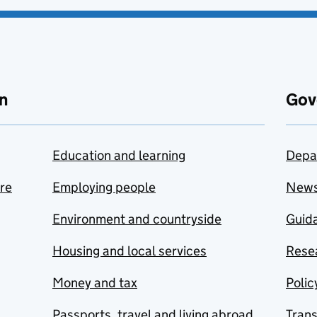
n
Gov
Education and learning
Depa
are
Employing people
New
Environment and countryside
Guida
Housing and local services
Resea
Money and tax
Polic
Passports, travel and living abroad
Tran