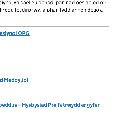
siynol yn cael eu penodi pan nad oes aelod o’r
thredu fel dirprwy, a phan fydd angen delio â
fesiynol OPG
d Meddyliol
ddus – Hysbysiad Preifatrwydd ar gyfer