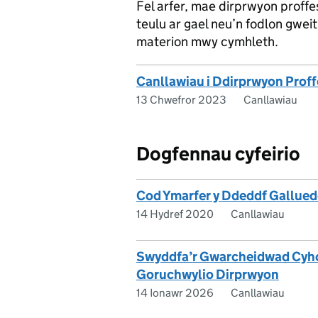
Fel arfer, mae dirprwyon proffe
teulu ar gael neu’n fodlon gwei
materion mwy cymhleth.
Canllawiau i Ddirprwyon Prof
13 Chwefror 2023
Canllawiau
Dogfennau cyfeirio
Cod Ymarfer y Ddeddf Gallued
14 Hydref 2020
Canllawiau
Swyddfa’r Gwarcheidwad Cyhoe
Goruchwylio Dirprwyon
14 Ionawr 2026
Canllawiau