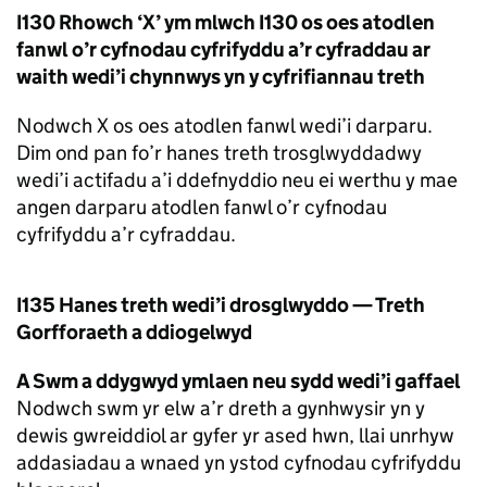
I130 Rhowch ‘X’ ym mlwch I130 os oes atodlen
fanwl o’r cyfnodau cyfrifyddu a’r cyfraddau ar
waith wedi’i chynnwys yn y cyfrifiannau treth
Nodwch X os oes atodlen fanwl wedi’i darparu.
Dim ond pan fo’r hanes treth trosglwyddadwy
wedi’i actifadu a’i ddefnyddio neu ei werthu y mae
angen darparu atodlen fanwl o’r cyfnodau
cyfrifyddu a’r cyfraddau.
I135 Hanes treth wedi’i drosglwyddo — Treth
Gorfforaeth a ddiogelwyd
A Swm a ddygwyd ymlaen neu sydd wedi’i gaffael
Nodwch swm yr elw a’r dreth a gynhwysir yn y
dewis gwreiddiol ar gyfer yr ased hwn, llai unrhyw
addasiadau a wnaed yn ystod cyfnodau cyfrifyddu