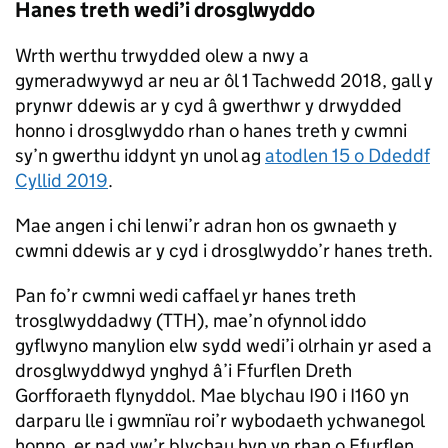
Hanes treth wedi’i drosglwyddo
Wrth werthu trwydded olew a nwy a
gymeradwywyd ar neu ar ôl 1 Tachwedd 2018, gall y
prynwr ddewis ar y cyd â gwerthwr y drwydded
honno i drosglwyddo rhan o hanes treth y cwmni
sy’n gwerthu iddynt yn unol ag
atodlen 15 o Ddeddf
Cyllid 2019
.
Mae angen i chi lenwi’r adran hon os gwnaeth y
cwmni ddewis ar y cyd i drosglwyddo’r hanes treth.
Pan fo’r cwmni wedi caffael yr hanes treth
trosglwyddadwy (
TTH
), mae’n ofynnol iddo
gyflwyno manylion elw sydd wedi’i olrhain yr ased a
drosglwyddwyd ynghyd â’i Ffurflen Dreth
Gorfforaeth flynyddol. Mae blychau I90 i I160 yn
darparu lle i gwmnïau roi’r wybodaeth ychwanegol
honno, er nad yw’r blychau hyn yn rhan o Ffurflen