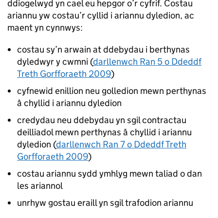
ddiogelwyd yn cael eu hepgor o’r cyfrif. Costau
ariannu yw costau’r cyllid i ariannu dyledion, ac
maent yn cynnwys:
costau sy’n arwain at ddebydau i berthynas
dyledwyr y cwmni (
darllenwch Ran 5 o Ddeddf
Treth Gorfforaeth 2009
)
cyfnewid enillion neu golledion mewn perthynas
â chyllid i ariannu dyledion
credydau neu ddebydau yn sgil contractau
deilliadol mewn perthynas â chyllid i ariannu
dyledion (
darllenwch Ran 7 o Ddeddf Treth
Gorfforaeth 2009
)
costau ariannu sydd ymhlyg mewn taliad o dan
les ariannol
unrhyw gostau eraill yn sgil trafodion ariannu