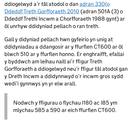
ddiogelwyd a’r tâl atodol o dan
adran 330(o
Ddeddf Treth Gorfforaeth 2010
(adran 501A (3) o
Ddeddf Trethi Incwm a Chorfforaeth 1988 gynt) ar
ôl unrhyw ddidyniad pellach o ran treth.
Gall y didyniad pellach hwn gyfeirio yn unig at
ddidyniadau a ddangosir ar y ffurflen CT600 ar ôl
blwch 510 ar y ffurflen honno. Er enghraifft, efallai
y byddwch am leihau naill ai’r ffigur Treth
Gorfforaeth a ddiogelwyd neu’r ffigur tâl atodol gan
y Dreth Incwm a ddidynnwyd o’r incwm gros sydd
wedi’i gynnwys yn yr elw arall.
Nodwch y ffigurau o flychau I180 ac I85 ym
mlychau 585 a 590 ar eich ffurflen CT600.