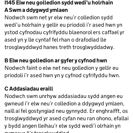
I145 Elw neu golledion sydd wedi’u holrhain
A Swm a ddygwyd ymlaen
Nodwch swm net yr elw neu’r colledion sydd
wedi’u holrhain y gellir eu priodoli i’r ased hwn yn
ystod cyfnodau cyfrifyddu blaenorol ers caffael yr
ased yn y lle cyntaf fel rhan o drafodiad lle
trosglwyddwyd hanes treth trosglwyddadwy.
B Elw neu golledion ar gyfer y cyfnod hwn
Nodwch faint o elw net neu golledion y gellir eu
priodoli i’r ased hwn yn y cyfnod cyfrifyddu hwn.
C Addasiadau eraill
Nodwch swm unrhyw addasiadau sydd angen eu
gwneud i’r elw neu’r colledion a ddygwyd ymlaen,
naill ai fel gostyngiad neu gynnydd. Er enghraifft, os
trosglwyddwyd yr ased cyfan neu ran ohono, efallai
y bydd angen lleihau’r elw sydd wedi’i olrhain yn