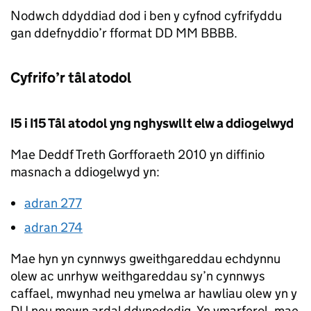
Nodwch ddyddiad dod i ben y cyfnod cyfrifyddu
gan ddefnyddio’r fformat DD MM BBBB.
Cyfrifo’r tâl atodol
I5 i I15 Tâl atodol yng nghyswllt elw a ddiogelwyd
Mae Deddf Treth Gorfforaeth 2010 yn diffinio
masnach a ddiogelwyd yn:
adran 277
adran 274
Mae hyn yn cynnwys gweithgareddau echdynnu
olew ac unrhyw weithgareddau sy’n cynnwys
caffael, mwynhad neu ymelwa ar hawliau olew yn y
DU neu mewn ardal ddynodedig. Yn ymarferol, mae