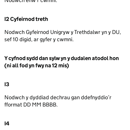
Nodwch enw’r cwmni.
I2 Cyfeirnod treth
Nodwch Gyfeirnod Unigryw y Trethdalwr yn y DU,
sef 10 digid, ar gyfer y cwmni.
Y cyfnod sydd dan sylw yn y dudalen atodol hon
(ni all fod yn fwy na 12 mis)
I3
Nodwch y dyddiad dechrau gan ddefnyddio’r
fformat DD MM BBBB.
I4