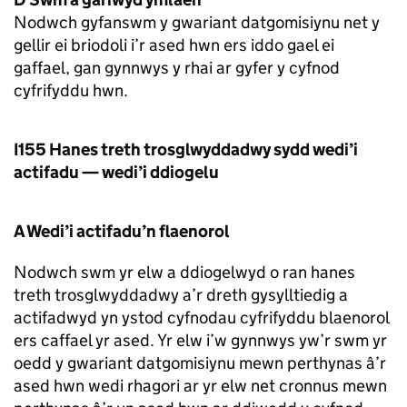
Nodwch gyfanswm y gwariant datgomisiynu net y
gellir ei briodoli i’r ased hwn ers iddo gael ei
gaffael, gan gynnwys y rhai ar gyfer y cyfnod
cyfrifyddu hwn.
I155 Hanes treth trosglwyddadwy sydd wedi’i
actifadu — wedi’i ddiogelu
A Wedi’i actifadu’n flaenorol
Nodwch swm yr elw a ddiogelwyd o ran hanes
treth trosglwyddadwy a’r dreth gysylltiedig a
actifadwyd yn ystod cyfnodau cyfrifyddu blaenorol
ers caffael yr ased. Yr elw i’w gynnwys yw’r swm yr
oedd y gwariant datgomisiynu mewn perthynas â’r
ased hwn wedi rhagori ar yr elw net cronnus mewn