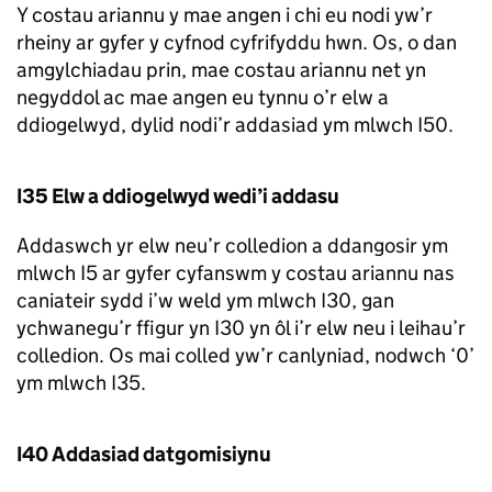
Y costau ariannu y mae angen i chi eu nodi yw’r
rheiny ar gyfer y cyfnod cyfrifyddu hwn. Os, o dan
amgylchiadau prin, mae costau ariannu net yn
negyddol ac mae angen eu tynnu o’r elw a
ddiogelwyd, dylid nodi’r addasiad ym mlwch I50.
I35 Elw a ddiogelwyd wedi’i addasu
Addaswch yr elw neu’r colledion a ddangosir ym
mlwch I5 ar gyfer cyfanswm y costau ariannu nas
caniateir sydd i’w weld ym mlwch I30, gan
ychwanegu’r ffigur yn I30 yn ôl i’r elw neu i leihau’r
colledion. Os mai colled yw’r canlyniad, nodwch ‘0’
ym mlwch I35.
I40 Addasiad datgomisiynu