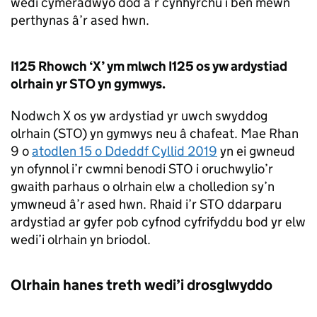
wedi cymeradwyo dod â’r cynhyrchu i ben mewn
perthynas â’r ased hwn.
I125 Rhowch ‘X’ ym mlwch I125 os yw ardystiad
olrhain yr
STO
yn gymwys.
Nodwch X os yw ardystiad yr uwch swyddog
olrhain (
STO
) yn gymwys neu â chafeat. Mae Rhan
9 o
atodlen 15 o Ddeddf Cyllid 2019
yn ei gwneud
yn ofynnol i’r cwmni benodi
STO
i oruchwylio’r
gwaith parhaus o olrhain elw a cholledion sy’n
ymwneud â’r ased hwn. Rhaid i’r
STO
ddarparu
ardystiad ar gyfer pob cyfnod cyfrifyddu bod yr elw
wedi’i olrhain yn briodol.
Olrhain hanes treth wedi’i drosglwyddo