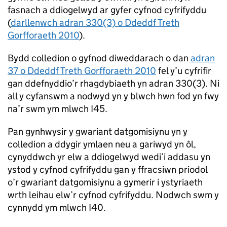
fasnach a ddiogelwyd ar gyfer cyfnod cyfrifyddu
(
darllenwch adran 330(3) o Ddeddf Treth
Gorfforaeth 2010
).
Bydd colledion o gyfnod diweddarach o dan
adran
37 o Ddeddf Treth Gorfforaeth 2010
fel y’u cyfrifir
gan ddefnyddio’r rhagdybiaeth yn adran 330(3). Ni
all y cyfanswm a nodwyd yn y blwch hwn fod yn fwy
na’r swm ym mlwch I45.
Pan gynhwysir y gwariant datgomisiynu yn y
colledion a ddygir ymlaen neu a gariwyd yn ôl,
cynyddwch yr elw a ddiogelwyd wedi’i addasu yn
ystod y cyfnod cyfrifyddu gan y ffracsiwn priodol
o’r gwariant datgomisiynu a gymerir i ystyriaeth
wrth leihau elw’r cyfnod cyfrifyddu. Nodwch swm y
cynnydd ym mlwch I40.