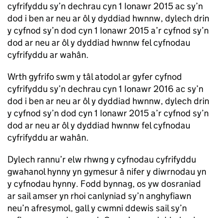
cyfrifyddu sy’n dechrau cyn 1 Ionawr 2015 ac sy’n
dod i ben ar neu ar ôl y dyddiad hwnnw, dylech drin
y cyfnod sy’n dod cyn 1 Ionawr 2015 a’r cyfnod sy’n
dod ar neu ar ôl y dyddiad hwnnw fel cyfnodau
cyfrifyddu ar wahân.
Wrth gyfrifo swm y tâl atodol ar gyfer cyfnod
cyfrifyddu sy’n dechrau cyn 1 Ionawr 2016 ac sy’n
dod i ben ar neu ar ôl y dyddiad hwnnw, dylech drin
y cyfnod sy’n dod cyn 1 Ionawr 2015 a’r cyfnod sy’n
dod ar neu ar ôl y dyddiad hwnnw fel cyfnodau
cyfrifyddu ar wahân.
Dylech rannu’r elw rhwng y cyfnodau cyfrifyddu
gwahanol hynny yn gymesur â nifer y diwrnodau yn
y cyfnodau hynny. Fodd bynnag, os yw dosraniad
ar sail amser yn rhoi canlyniad sy’n anghyfiawn
neu’n afresymol, gall y cwmni ddewis sail sy’n