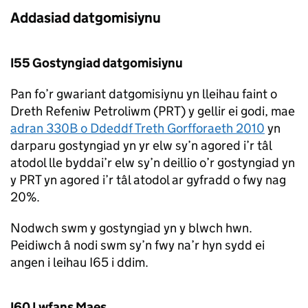
Addasiad datgomisiynu
I55 Gostyngiad datgomisiynu
Pan fo’r gwariant datgomisiynu yn lleihau faint o
Dreth Refeniw Petroliwm (
PRT
) y gellir ei godi, mae
adran 330B o Ddeddf Treth Gorfforaeth 2010
yn
darparu gostyngiad yn yr elw sy’n agored i’r tâl
atodol lle byddai’r elw sy’n deillio o’r gostyngiad yn
y
PRT
yn agored i’r tâl atodol ar gyfradd o fwy nag
20%.
Nodwch swm y gostyngiad yn y blwch hwn.
Peidiwch â nodi swm sy’n fwy na’r hyn sydd ei
angen i leihau I65 i ddim.
I60 Lwfans Maes