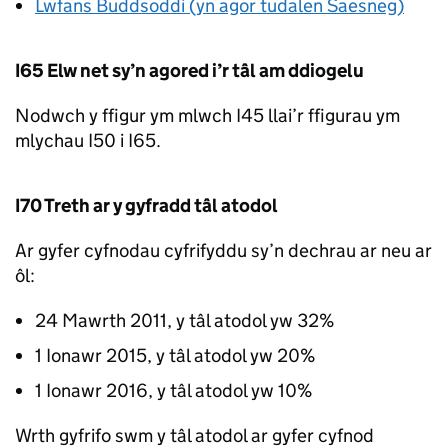
Lwfans Buddsoddi (yn agor tudalen Saesneg)
I65 Elw net sy’n agored i’r tâl am ddiogelu
Nodwch y ffigur ym mlwch I45 llai’r ffigurau ym
mlychau I50 i I65.
I70 Treth ar y gyfradd tâl atodol
Ar gyfer cyfnodau cyfrifyddu sy’n dechrau ar neu ar
ôl:
24 Mawrth 2011, y tâl atodol yw 32%
1 Ionawr 2015, y tâl atodol yw 20%
1 Ionawr 2016, y tâl atodol yw 10%
Wrth gyfrifo swm y tâl atodol ar gyfer cyfnod