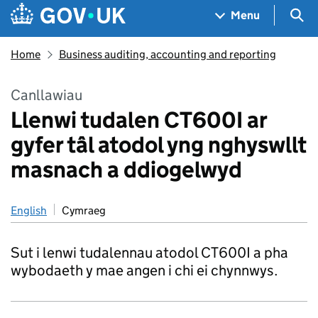
Skip to main content
Navigation menu
Sea
Menu
Home
Business auditing, accounting and reporting
Canllawiau
Llenwi tudalen CT600I ar
gyfer tâl atodol yng nghyswllt
masnach a ddiogelwyd
English
Cymraeg
Sut i lenwi tudalennau atodol CT600I a pha
wybodaeth y mae angen i chi ei chynnwys.