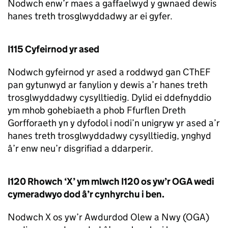
Nodwch enw’r maes a gaffaelwyd y gwnaed dewis
hanes treth trosglwyddadwy ar ei gyfer.
I115 Cyfeirnod yr ased
Nodwch gyfeirnod yr ased a roddwyd gan CThEF
pan gytunwyd ar fanylion y dewis a’r hanes treth
trosglwyddadwy cysylltiedig. Dylid ei ddefnyddio
ym mhob gohebiaeth a phob Ffurflen Dreth
Gorfforaeth yn y dyfodol i nodi’n unigryw yr ased a’r
hanes treth trosglwyddadwy cysylltiedig, ynghyd
â’r enw neu’r disgrifiad a ddarperir.
I120 Rhowch ‘X’ ym mlwch I120 os yw’r
OGA
wedi
cymeradwyo dod â’r cynhyrchu i ben.
Nodwch X os yw’r Awdurdod Olew a Nwy (
OGA
)