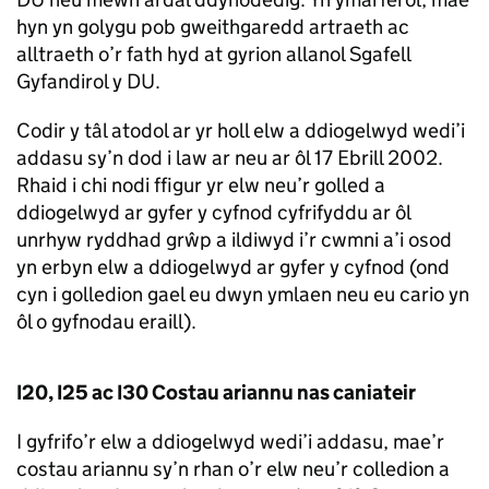
hyn yn golygu pob gweithgaredd artraeth ac
alltraeth o’r fath hyd at gyrion allanol Sgafell
Gyfandirol y DU.
Codir y tâl atodol ar yr holl elw a ddiogelwyd wedi’i
addasu sy’n dod i law ar neu ar ôl 17 Ebrill 2002.
Rhaid i chi nodi ffigur yr elw neu’r golled a
ddiogelwyd ar gyfer y cyfnod cyfrifyddu ar ôl
unrhyw ryddhad grŵp a ildiwyd i’r cwmni a’i osod
yn erbyn elw a ddiogelwyd ar gyfer y cyfnod (ond
cyn i golledion gael eu dwyn ymlaen neu eu cario yn
ôl o gyfnodau eraill).
I20, I25 ac I30 Costau ariannu nas caniateir
I gyfrifo’r elw a ddiogelwyd wedi’i addasu, mae’r
costau ariannu sy’n rhan o’r elw neu’r colledion a