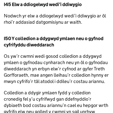
I45 Elw a ddiogelwyd wedi’i ddiwygio
Nodwch yr elw a ddiogelwyd wedi’i ddiwygio ar ôl
rhoi’r addasiad datgomisiynu ar waith.
I50 Y colledion a ddygwyd ymlaen neu o gyfnod
cyfrifyddu diweddarach
Os yw’r cwmni wedi gosod colledion a ddygwyd
ymlaen o gyfnodau cynharach neu yn ôl o gyfnodau
diweddarach yn erbyn elw’r cyfnod ar gyfer Treth
Gorfforaeth, mae angen lleihau’r colledion hynny er
mwyn cyfrifo’r tâl atodol i ddileu’r costau ariannu.
Colledion a ddygir ymlaen fydd y colledion
cronedig fel y’u cyfrifwyd gan ddefnyddio’r
dybiaeth bod costau ariannu’n cael eu hepgor wrth
gyfrifo elw neu golled y cwmni yn sgil unrhyw