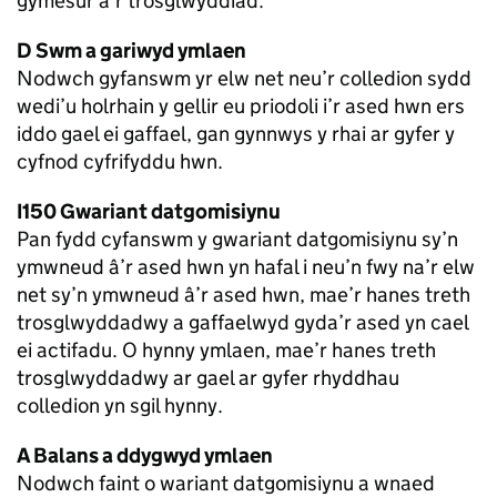
gymesur â’r trosglwyddiad.
D Swm a gariwyd ymlaen
Nodwch gyfanswm yr elw net neu’r colledion sydd
wedi’u holrhain y gellir eu priodoli i’r ased hwn ers
iddo gael ei gaffael, gan gynnwys y rhai ar gyfer y
cyfnod cyfrifyddu hwn.
I150 Gwariant datgomisiynu
Pan fydd cyfanswm y gwariant datgomisiynu sy’n
ymwneud â’r ased hwn yn hafal i neu’n fwy na’r elw
net sy’n ymwneud â’r ased hwn, mae’r hanes treth
trosglwyddadwy a gaffaelwyd gyda’r ased yn cael
ei actifadu. O hynny ymlaen, mae’r hanes treth
trosglwyddadwy ar gael ar gyfer rhyddhau
colledion yn sgil hynny.
A Balans a ddygwyd ymlaen
Nodwch faint o wariant datgomisiynu a wnaed