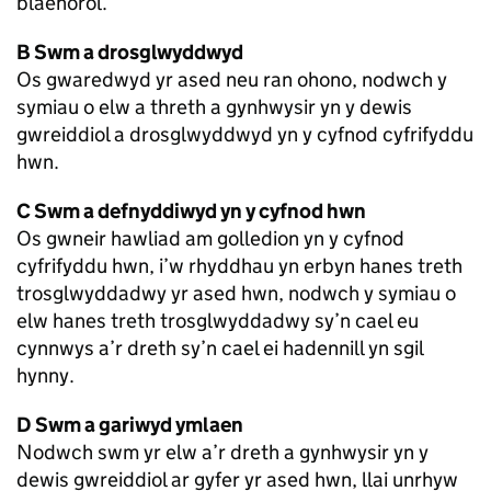
blaenorol.
B Swm a drosglwyddwyd
Os gwaredwyd yr ased neu ran ohono, nodwch y
symiau o elw a threth a gynhwysir yn y dewis
gwreiddiol a drosglwyddwyd yn y cyfnod cyfrifyddu
hwn.
C Swm a defnyddiwyd yn y cyfnod hwn
Os gwneir hawliad am golledion yn y cyfnod
cyfrifyddu hwn, i’w rhyddhau yn erbyn hanes treth
trosglwyddadwy yr ased hwn, nodwch y symiau o
elw hanes treth trosglwyddadwy sy’n cael eu
cynnwys a’r dreth sy’n cael ei hadennill yn sgil
hynny.
D Swm a gariwyd ymlaen
Nodwch swm yr elw a’r dreth a gynhwysir yn y
dewis gwreiddiol ar gyfer yr ased hwn, llai unrhyw