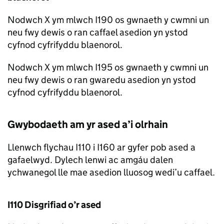
Nodwch X ym mlwch I190 os gwnaeth y cwmni un
neu fwy dewis o ran caffael asedion yn ystod
cyfnod cyfrifyddu blaenorol.
Nodwch X ym mlwch I195 os gwnaeth y cwmni un
neu fwy dewis o ran gwaredu asedion yn ystod
cyfnod cyfrifyddu blaenorol.
Gwybodaeth am yr ased a’i olrhain
Llenwch flychau I110 i I160 ar gyfer pob ased a
gafaelwyd. Dylech lenwi ac amgáu dalen
ychwanegol lle mae asedion lluosog wedi’u caffael.
I110 Disgrifiad o’r ased