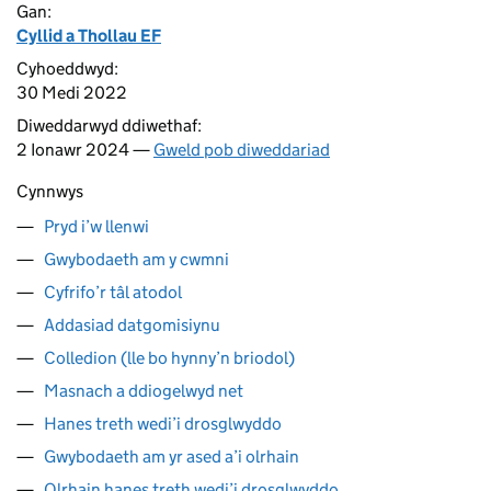
Gan:
Cyllid a Thollau EF
Cyhoeddwyd:
30 Medi 2022
Diweddarwyd ddiwethaf:
2 Ionawr 2024 —
Gweld pob diweddariad
Cynnwys
Pryd i’w llenwi
Gwybodaeth am y cwmni
Cyfrifo’r tâl atodol
Addasiad datgomisiynu
Colledion (lle bo hynny’n briodol)
Masnach a ddiogelwyd net
Hanes treth wedi’i drosglwyddo
Gwybodaeth am yr ased a’i olrhain
Olrhain hanes treth wedi’i drosglwyddo