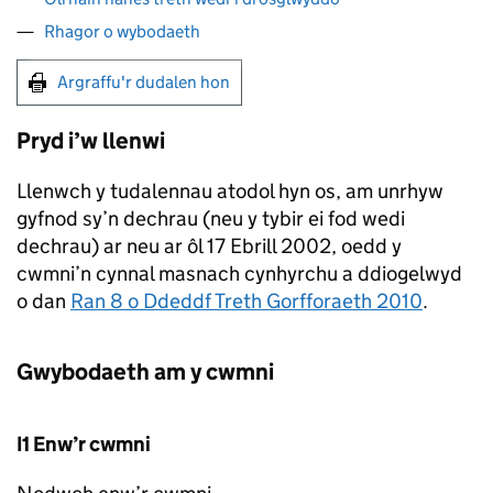
Rhagor o wybodaeth
Argraffu'r dudalen hon
Pryd i’w llenwi
Llenwch y tudalennau atodol hyn os, am unrhyw
gyfnod sy’n dechrau (neu y tybir ei fod wedi
dechrau) ar neu ar ôl 17 Ebrill 2002, oedd y
cwmni’n cynnal masnach cynhyrchu a ddiogelwyd
o dan
Ran 8 o Ddeddf Treth Gorfforaeth 2010
.
Gwybodaeth am y cwmni
I1 Enw’r cwmni