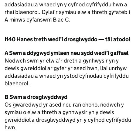
addasiadau a wnaed yn y cyfnod cyfrifyddu hwn a
rhai blaenorol. Dylai’r symiau elw a threth gyfateb i
A minws cyfanswm B ac C.
I140 Hanes treth wedi’i drosglwyddo — tâl atodol
A Swm a ddygwyd ymlaen neu sydd wedi’i gaffael
Nodwch swm yr elw a’r dreth a gynhwysir yn y
dewis gwreiddiol ar gyfer yr ased hwn, llai unrhyw
addasiadau a wnaed yn ystod cyfnodau cyfrifyddu
blaenorol.
B Swm a drosglwyddwyd
Os gwaredwyd yr ased neu ran ohono, nodwch y
symiau o elw a threth a gynhwysir yn y dewis
gwreiddiol a drosglwyddwyd yn y cyfnod cyfrifyddu
hwn.