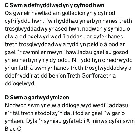
C Swm a defnyddiwyd yn y cyfnod hwn
Os gwneir hawliad am golledion yn y cyfnod
cyfrifyddu hwn, i’w rhyddhau yn erbyn hanes treth
trosglwyddadwy yr ased hwn, nodwch y symiau o
elw a ddiogelwyd wedi’i addasu ar gyfer hanes
treth trosglwyddadwy a fydd yn peidio â bod ar
gael i’r cwmni er mwyn i hawliadau gael eu gosod
yn eu herbyn yn y dyfodol. Ni fydd hyn o reidrwydd
yr un fath â swm yr hanes treth trosglwyddadwy a
ddefnyddir at ddibenion Treth Gorfforaeth a
ddiogelwyd.
D Swm a gariwyd ymlaen
Nodwch swm yr elw a ddiogelwyd wedi’i addasu
a’r tâl treth atodol sy’n dal i fod ar gael i’w gario
ymlaen. Dylai’r symiau gyfateb i A minws cyfanswm
B ac C.