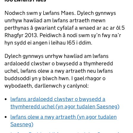
Nodwch swm y Lwfans Maes. Dylech gynnwys
unrhyw hawliad am lwfans artraeth mewn
perthynas â gwariant cyfalaf a wnaed ar ac ar ôl 5
Rhagfyr 2013. Peidiwch â nodi swm sy’n fwy na’r
hyn sydd ei angen i leihau I65 i ddim.
Dylech gynnwys unrhyw hawliad am lwfans
ardaloedd clwstwr o bwysedd a thymheredd
uchel, lwfans olew a nwy artraeth neu lwfans
buddsoddi yn y blwch hwn. I gael rhagor o
wybodaeth, darllenwch y canlynol:
lwfans ardaloedd clwstwr o bwysedd a
thymheredd uchel (yn agor tudalen Saesneg)
lwfans olew a nwy artraeth (yn agor tudalen
Saesneg)