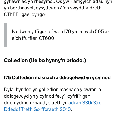
gyfiawn ac yn rhesymol. Os yw’r amgylchiadau hyn
yn berthnasol, cysylltwch â’ch swyddfa dreth
CThEF i gael cyngor.
Nodwch y ffigur o flwch I70 ym mlwch 505 ar
eich ffurflen CT600.
Colledion (lle bo hynny’n briodol)
I75 Colledion masnach a ddiogelwyd yn y cyfnod
Dylai hyn fod yn golledion masnach y cwmni a
ddiogelwyd yn y cyfnod fel y’i cyfrifir gan
ddefnyddio’r rhagdybiaeth yn
adran 330(3) o
Ddeddf Treth Gorfforaeth 2010
.