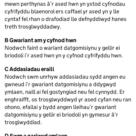
mewn perthynas â’r ased hwn yn ystod cyfnodau
cyfrifyddu blaenorol ers caffael yr ased yn y lle
cyntaf fel rhan o drafodiad lle defnyddiwyd hanes
treth trosglwyddadwy.
B Gwariant am y cyfnod hwn
Nodwch faint o wariant datgomisiynu y gellir ei
briodoli i’r ased hwn yn y cyfnod cyfrifyddu hwn.
C Addasiadau eraill
Nodwch swm unrhyw addasiadau sydd angen eu
gwneud i’r gwariant datgomisiynu a ddygwyd
ymlaen, naill ai fel gostyngiad neu fel cynnydd. Er
enghraifft, os trosglwyddwyd yr ased cyfan neu ran
ohono, efallai y bydd angen lleihau’r gwariant
datgomisiynu y gellir ei briodoli yn gymesur â’r
trosglwyddiad.
D Swm a gariwyd ymlaen