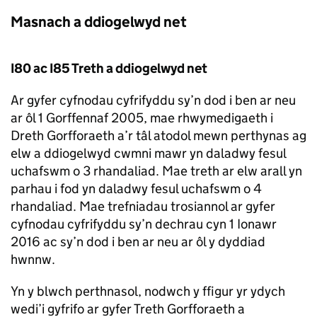
Masnach a ddiogelwyd net
I80 ac I85 Treth a ddiogelwyd net
Ar gyfer cyfnodau cyfrifyddu sy’n dod i ben ar neu
ar ôl 1 Gorffennaf 2005, mae rhwymedigaeth i
Dreth Gorfforaeth a’r tâl atodol mewn perthynas ag
elw a ddiogelwyd cwmni mawr yn daladwy fesul
uchafswm o 3 rhandaliad. Mae treth ar elw arall yn
parhau i fod yn daladwy fesul uchafswm o 4
rhandaliad. Mae trefniadau trosiannol ar gyfer
cyfnodau cyfrifyddu sy’n dechrau cyn 1 Ionawr
2016 ac sy’n dod i ben ar neu ar ôl y dyddiad
hwnnw.
Yn y blwch perthnasol, nodwch y ffigur yr ydych
wedi’i gyfrifo ar gyfer Treth Gorfforaeth a