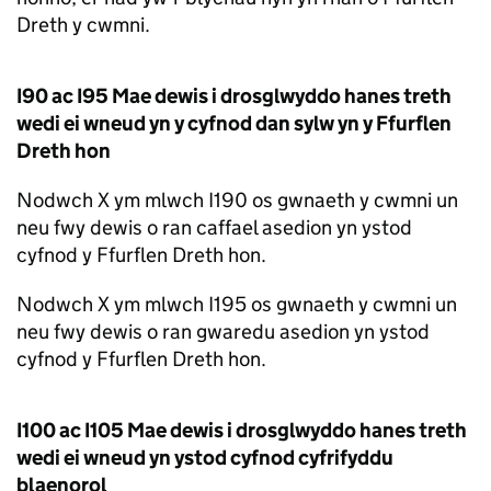
Dreth y cwmni.
I90 ac I95 Mae dewis i drosglwyddo hanes treth
wedi ei wneud yn y cyfnod dan sylw yn y Ffurflen
Dreth hon
Nodwch X ym mlwch I190 os gwnaeth y cwmni un
neu fwy dewis o ran caffael asedion yn ystod
cyfnod y Ffurflen Dreth hon.
Nodwch X ym mlwch I195 os gwnaeth y cwmni un
neu fwy dewis o ran gwaredu asedion yn ystod
cyfnod y Ffurflen Dreth hon.
I100 ac I105 Mae dewis i drosglwyddo hanes treth
wedi ei wneud yn ystod cyfnod cyfrifyddu
blaenorol