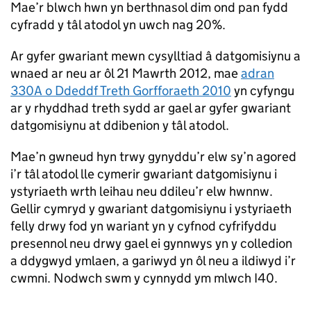
Mae’r blwch hwn yn berthnasol dim ond pan fydd
cyfradd y tâl atodol yn uwch nag 20%.
Ar gyfer gwariant mewn cysylltiad â datgomisiynu a
wnaed ar neu ar ôl 21 Mawrth 2012, mae
adran
330A o Ddeddf Treth Gorfforaeth 2010
yn cyfyngu
ar y rhyddhad treth sydd ar gael ar gyfer gwariant
datgomisiynu at ddibenion y tâl atodol.
Mae’n gwneud hyn trwy gynyddu’r elw sy’n agored
i’r tâl atodol lle cymerir gwariant datgomisiynu i
ystyriaeth wrth leihau neu ddileu’r elw hwnnw.
Gellir cymryd y gwariant datgomisiynu i ystyriaeth
felly drwy fod yn wariant yn y cyfnod cyfrifyddu
presennol neu drwy gael ei gynnwys yn y colledion
a ddygwyd ymlaen, a gariwyd yn ôl neu a ildiwyd i’r
cwmni. Nodwch swm y cynnydd ym mlwch I40.