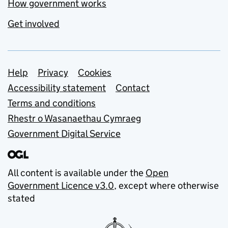
How government works
Get involved
Support links
Help
Privacy
Cookies
Accessibility statement
Contact
Terms and conditions
Rhestr o Wasanaethau Cymraeg
Government Digital Service
All content is available under the
Open
Government Licence v3.0
, except where otherwise
stated