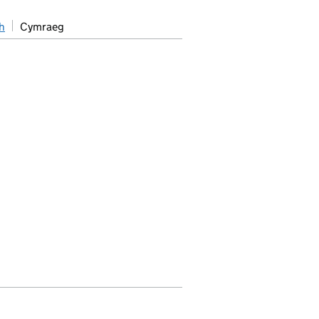
h
Cymraeg