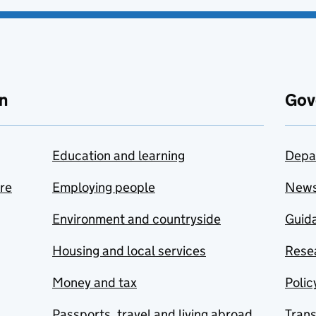
n
Gov
Education and learning
Depa
are
Employing people
New
Environment and countryside
Guida
Housing and local services
Resea
Money and tax
Polic
Passports, travel and living abroad
Tran