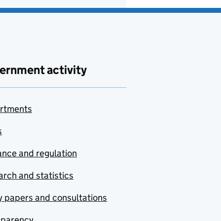
ernment activity
rtments
s
nce and regulation
rch and statistics
y papers and consultations
sparency