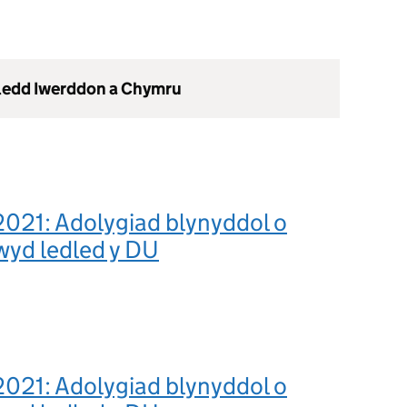
gledd Iwerddon a Chymru
021: Adolygiad blynyddol o
wyd ledled y DU
021: Adolygiad blynyddol o