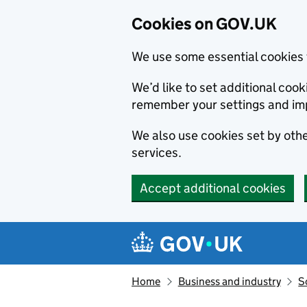
Cookies on GOV.UK
We use some essential cookies 
We’d like to set additional co
remember your settings and im
We also use cookies set by other
services.
Accept additional cookies
Skip to main content
Navigation menu
Home
Business and industry
S