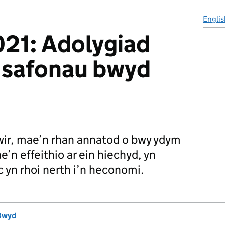
Englis
21: Adolygiad
 safonau bwyd
wir, mae’n rhan annatod o bwy ydym
e’n effeithio ar ein hiechyd, yn
 yn rhoi nerth i’n heconomi.
Bwyd