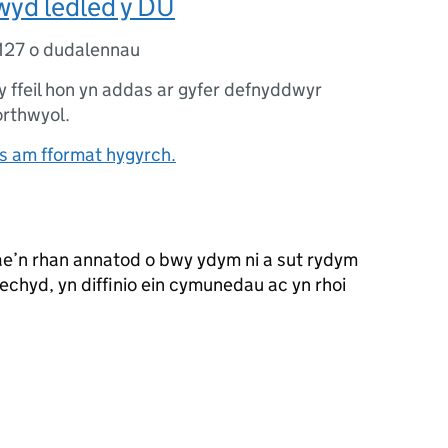
wyd ledled y DU
127 o dudalennau
 y ffeil hon yn addas ar gyfer defnyddwyr
orthwyol.
 am fformat hygyrch.
e’n rhan annatod o bwy ydym ni a sut rydym
iechyd, yn diffinio ein cymunedau ac yn rhoi