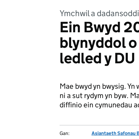
Ymchwil a dadansoddi
Ein Bwyd 20
blynyddol o
ledled y DU
Mae bwyd yn bwysig. Yn 
ni a sut rydym yn byw. Ma
diffinio ein cymunedau ac
Gan:
Asiantaeth Safonau 