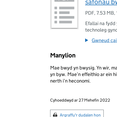
safonau b
PDF
,
7.53 MB
,
Efallai na fydd
technoleg gyn
Gwneud cais
Manylion
Mae bwyd yn bwysig. Yn wir, ma
yn byw. Mae’n effeithio ar ein h
nerth i’n heconomi.
Updates to this page
Cyhoeddwyd ar 27 Mehefin 2022
Argraffu'r dudalen hon
Argraffu'r dudalen hon