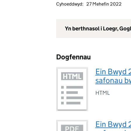
Cyhoeddwyd:
27 Mehefin 2022
Yn berthnasol i Loegr, Go
Dogfennau
Ein Bwyd 2
safonau b
HTML
Ein Bwyd 2