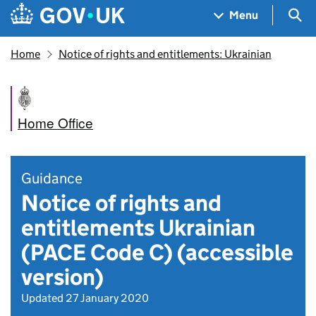
Skip to main content
Navigation menu
Sea
Menu
Home
Notice of rights and entitlements: Ukrainian
Home Office
Guidance
Notice of rights and
entitlements Ukrainian
(PACE Code C) (accessible
version)
Updated 27 January 2020