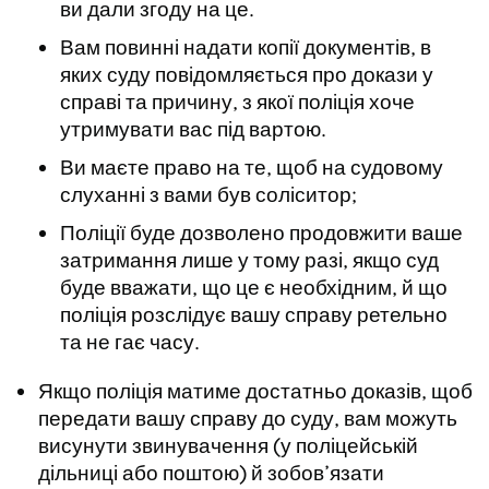
ви дали згоду на це.
Вам повинні надати копії документів, в
яких суду повідомляється про докази у
справі та причину, з якої поліція хоче
утримувати вас під вартою.
Ви маєте право на те, щоб на судовому
слуханні з вами був соліситор;
Поліції буде дозволено продовжити ваше
затримання лише у тому разі, якщо суд
буде вважати, що це є необхідним, й що
поліція розслідує вашу справу ретельно
та не гає часу.
Якщо поліція матиме достатньо доказів, щоб
передати вашу справу до суду, вам можуть
висунути звинувачення (у поліцейській
дільниці або поштою) й зобов’язати