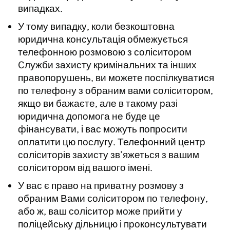
випадках.
У тому випадку, коли безкоштовна
юридична консультація обмежується
телефонною розмовою з соліситором
Cлужби захисту кримінальних та інших
правопорушень, ви можете поспілкуватися
по телефону з обраним вами соліситором,
якщо ви бажаєте, але в такому разі
юридична допомога не буде це
фінансувати, і вас можуть попросити
оплатити цю послугу. Телефонний центр
соліситорів захисту зв’яжеться з вашим
соліситором від вашого імені.
У вас є право на приватну розмову з
обраним Вами соліситором по телефону,
або ж, ваш соліситор може прийти у
поліцейську дільницю і проконсультувати