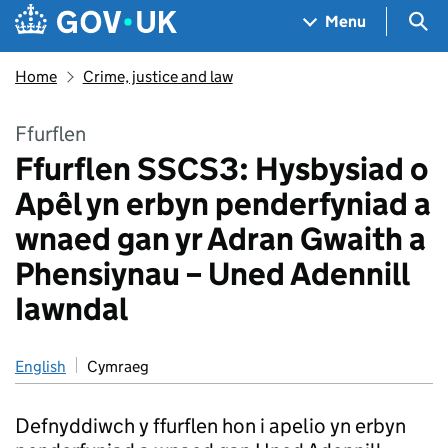
Skip to main content
Navigation menu
Sea
Menu
Home
Crime, justice and law
Ffurflen
Ffurflen SSCS3: Hysbysiad o
Apêl yn erbyn penderfyniad a
wnaed gan yr Adran Gwaith a
Phensiynau – Uned Adennill
Iawndal
English
Cymraeg
Defnyddiwch y ffurflen hon i apelio yn erbyn