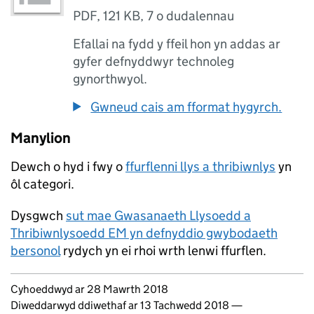
PDF
,
121 KB
,
7 o dudalennau
Efallai na fydd y ffeil hon yn addas ar
gyfer defnyddwyr technoleg
gynorthwyol.
Gwneud cais am fformat hygyrch.
Manylion
Dewch o hyd i fwy o
ffurflenni llys a thribiwnlys
yn
ôl categori.
Dysgwch
sut mae Gwasanaeth Llysoedd a
Thribiwnlysoedd EM yn defnyddio gwybodaeth
bersonol
rydych yn ei rhoi wrth lenwi ffurflen.
Updates to this page
Cyhoeddwyd ar 28 Mawrth 2018
Diweddarwyd ddiwethaf ar 13 Tachwedd 2018
—