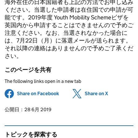
海外在住の日本国籍者も上記の方法でお申し込み
ください。当選した申請者は在住国での申請が可
能です。2019年度 Youth Mobility Schemeビザを
英国内から申請することはできませんので予めご
注意ください。なお、当選されなかった場合に
は、7月22日（月）に落選メールが送られます。
それ以降の連絡はありませんので予めご了承くだ
さい。
このページを共有
The following links open in a new tab
Share on Facebook
(opens in new tab)
Share on X
(opens in ne
Updates to this page
公開日：28 6月 2019
トピックを探索する