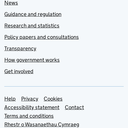
News
Guidance and regulation
Research and statistics
Policy papers and consultations
Transparency
How government works
Get involved
Support links
Help
Privacy
Cookies
Accessibility statement
Contact
Terms and conditions
Rhestr o Wasanaethau Cymraeg