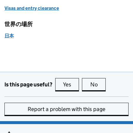
Visas and entry clearance
世界の場所
日本
Is this page useful?
Yes
this page is useful
No
this page is no
Report a problem with this page