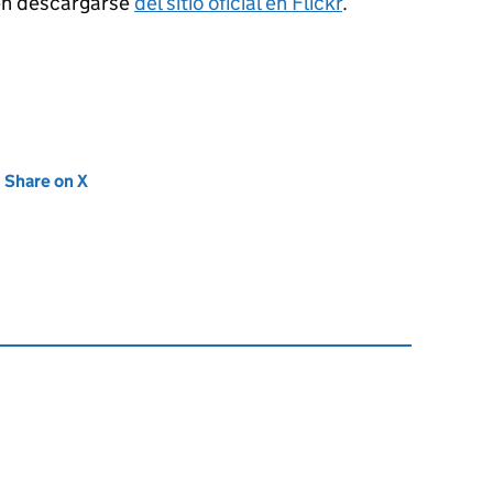
en descargarse
del sitio oficial en Flickr
.
new tab)
Share on X
(opens in new tab)