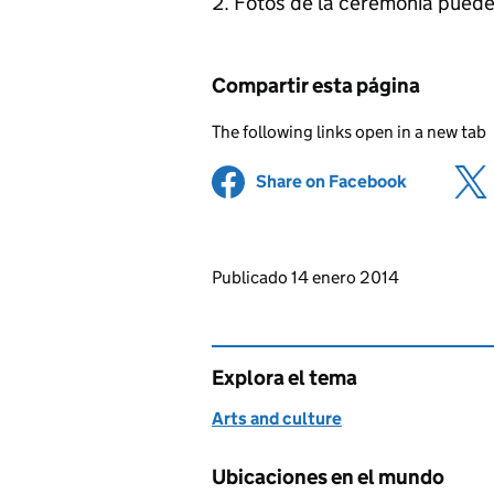
Fotos de la ceremonia pued
Compartir esta página
The following links open in a new tab
Share on Facebook
(opens in 
Updates to this page
Publicado 14 enero 2014
Explora el tema
Arts and culture
Ubicaciones en el mundo