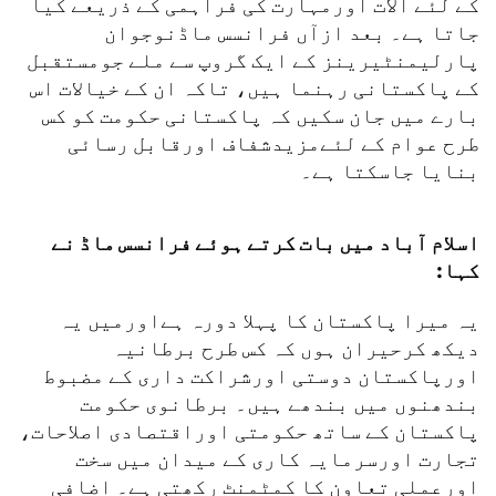
کے لئے آلات اورمہارت کی فراہمی کے ذریعے کیا
جاتا ہے۔ بعد ازآں فرانسس ماڈنوجوان
پارلیمنٹیرینز کے ایک گروپ سے ملے جومستقبل
کے پاکستانی رہنما ہیں، تاکہ ان کے خیالات اس
بارے میں جان سکیں کہ پاکستانی حکومت کو کس
طرح عوام کے لئےمزیدشفاف اورقابل رسائی
بنایا جاسکتا ہے۔
اسلام آباد میں بات کرتے ہوئے فرانسس ماڈ نے
کہا:
یہ میرا پاکستان کا پہلا دورہ ہےاورمیں یہ
دیکھ کرحیران ہوں کہ کس طرح برطانیہ
اورپاکستان دوستی اورشراکت داری کے مضبوط
بندھنوں میں بندھے ہیں۔ برطانوی حکومت
پاکستان کے ساتھ حکومتی اوراقتصادی اصلاحات،
تجارت اورسرمایہ کاری کے میدان میں سخت
اورعملی تعاون کا کمٹمنٹ رکھتی ہے۔ اضافی