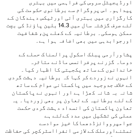
اورڈیجیٹل سروس کی فراہمی میں بہتری
پیداہو۔ اس پروگرام سے برطانوی حکومت کی
کارگزاری میں بہتری آئی اورٹیکس دہندگان کے
لئے صرف گزشتہ سال میں 14.3 بلین پاؤنڈ کی بچت
ممکن ہوسکی۔ برطانیہ کے کھلے پن، شفافیت
اورجوابدہی میں بھی اضافہ ہوا ہے۔
پشاورآرمی پبلک اسکول پرالمناک حملے کے
دوماہ گزرنے پرفرانسس ماڈنے متاثرہ
خاندانوں کے ساتھ یکجہتی کا اظہار کیا۔
انہوں نے زوردے کر کہا کہ برطانیہ دہشت گردی
کے خلاف جدوجہد میں پاکستانی عوام کے ساتھ
شانہ بہ شانہ کھڑا ہے اور انہوں نے پاکستان
کے لئے برطانیہ کے تعاون پر بھی زوردیا۔ یہ
تعاون پاکستان کی انسداد دہشت گردی حکمت
عملی کی تشکیل میں مدد کےلئے ہے
جوامپرووائزڈدھماکا خیز موادسے
نمٹنےاورملک کے لازمی انفرااسٹرکچر کی حفاظت