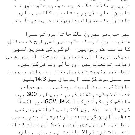
تزویری مکالمے کے ذریعےدونوں حکومتوں کے
مابین اعلی سطح پر باقاعدہ مکالمہ ہماری
ناقابل شکست شراکت داری کو تقویت دیتا ہے۔
میں جب بھی بیرون ملک جاتا ہوں تو میرا
مشاہدہ ہوتا ہے کہ حکومتیں اسی طرح کے مسائل
کا سامنا کررہی ہیں— لوگوں کی عمریں لمبی
ہوچکی ہیں، اعلی معیاری خدمات کے لئےعوام کی
زیادہ توقعات ہیں اورمالی وسائل کم ہیں۔
برطانوی حکومت کے طویل مدتی اقتصادی منصوبے
سے ہمیں صرف گزشتہ ایک سال میں 14.3بلین
پاؤنڈکی بے مثال بچت ہوسکی ہے۔ ہم عوامی
خدمات کو ڈیجیٹلائز کررہے ہیں اور 300 ویب
سائٹس کو یکجا کرکے ایک GOV.UK میں اکھٹا
کردیا ہے۔ ایک بین الاقوامی ٹرانسپیرینسی
تنظیم ‘اوپن گورنمنٹ پارٹنرشپ’ کے ذریعے ہم
برطانیہ کو مزیدجوابدہ، کھلا اورعوام کے لئے
اقدامات کرنے والا ملک بنارہے ہیں۔ ہماری