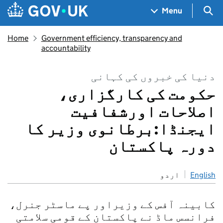
Skip to main content
Navigation menu
Sea
Menu
Home
Government efficiency, transparency and
accountability
دنیا کی خبروں کی کہانی
حکومت کی کارگزاری،
اصلاحات اورشفافیت
ایجنڈا:برطانوی وزیر کا
دورہ پاکستان
English
اردو
کابینہ آفس کے وزیراور پے ماسٹر جنرل،
فرانسس ماڈ نے پاکستان کے قومی سلامتی