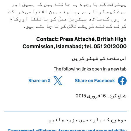
پیشرفت کے باوجود ہم جانتے ہیں کہ ہمیں اور
بہت کچھ کرنا ہے، ہم اپنے بین الاقوامی شراکت
داروں کے ساتھ بہترین عمل کو بانٹنا اورکام
کرنے کے نئے طریقے تلاش کرنا چاہتے ہیں.
Contact: Press Attaché, British High
Commission, Islamabad; tel. 051 2012000
اس صفحے کو شیئر کریں
The following links open in a new tab
(opens in new tab)
Share on X
(opens in new tab)
Share on Facebook
Updates to this page
شائع کردہ 16 فروری 2015
موضوع کے بارے میں مزید جانیں
Government efficiency, transparency and accountability