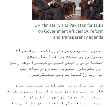
UK Minister visits Pakistan for talks
on Government efficiency, reform
and transparency agenda
انہوں نے دوسری سینئیرپاکستانی شخصیات
بشمول وزیرمملکت برائے انفارمیشن
ٹیکنالوجی و ٹیلی کمیونی کیشنزانوشہ رحمن
اور سکریٹری منصوبہ بندی وترقیات حسن
نوازتارڑ کے ساتھ بھی میٹنگزکیں۔
فرانسس ماڈ وزیراعظم کے پرنسپل سکریٹری
جاوید اسلم سے بھی ملے تاکہ سول سروس ریفارم
پروگرام کا برطانوی تجربہ شئیرکرسکیں
اورعوامی شعبے کی استعداد میں اضافہ ہوسکے