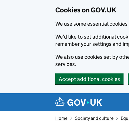
Cookies on GOV.UK
We use some essential cookies 
We’d like to set additional co
remember your settings and im
We also use cookies set by other
services.
Accept additional cookies
Skip to main content
Navigation menu
Home
Society and culture
Equa