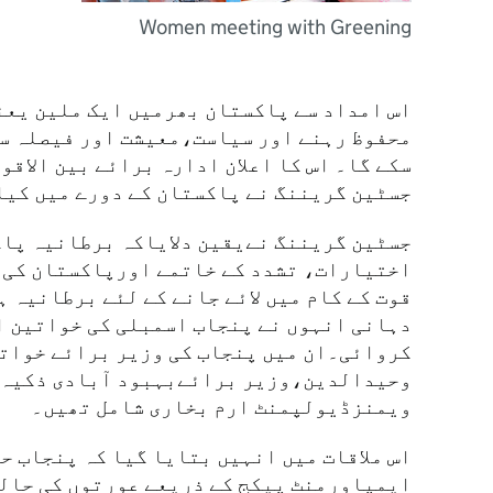
Women meeting with Greening
محفوظ رہنے اور سیاست،معیشت اور فیصلہ سا
سکے گا۔ اس کا اعلان ادارہ برائے بین الاقو
جسٹین گریننگ نے پاکستان کے دورے میں کیا
جسٹین گریننگ نےیقین دلایاکہ برطانیہ پاک
اختیارات، تشدد کے خاتمے اورپاکستان کی 
قوت کے کام میں لائے جانے کے لئے برطانیہ 
دہانی انہوں نے پنجاب اسمبلی کی خواتین ار
کروائی۔ان میں پنجاب کی وزیر برائے خوات
وحیدالدین،وزیر برائےبہبود آبادی ذکیہ 
ویمنزڈیولپمنٹ ارم بخاری شامل تھیں۔
اس ملاقات میں انہیں بتایا گیا کہ پنجاب ح
ایمپاورمنٹ پیکج کے ذریعے عورتوں کی حالت