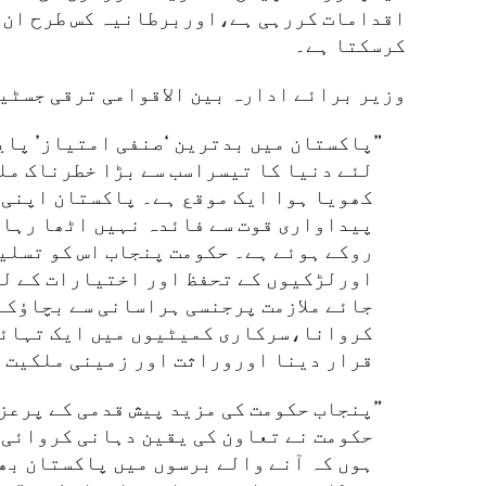
اقدامات کررہی ہے،اوربرطانیہ کس طرح ان 
کرسکتا ہے۔
وزیر برائے ادارہ بین الاقوامی ترقی جسٹین
پاکستان میں بدترین ‘صنفی امتیاز’ پای
لئے دنیا کا تیسراسب سے بڑا خطرناک ملک
کھویا ہوا ایک موقع ہے۔ پاکستان اپنی ن
پیداواری قوت سے فائدہ نہیں اٹھا رہا
روکے ہوئے ہے۔ حکومت پنجاب اس کو تسلیم
اورلڑکیوں کے تحفظ اور اختیارات کے لئ
جائے ملازمت پرجنسی ہراسانی سے بچاؤکے
کروانا،سرکاری کمیٹیوں میں ایک تہائی 
قرار دینا اوروراثت اور زمینی ملکیت ک
پنجاب حکومت کی مزید پیش قدمی کے پرعز
حکومت نے تعاون کی یقین دہانی کروائی 