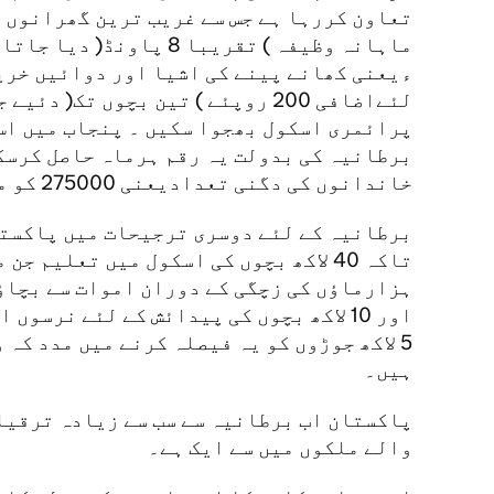
ماہانہ وظیفہ ) تقریبا 8 پاو
ءیعنی کھانے پینے کی اشیا اور دوائیں خری
لئےاضافی 200 روپئے ) تین بچوں تک( 
خاندانوں کی دگنی تعدادیعنی 275000 کو ملنے لگے گی۔
برطانیہ کے لئے دوسری ترجیحات میں پاکستا
تاکہ 40 لاکھ بچوں کی اسکول میں تعلیم
ہزارماؤں کی زچگی کے دوران اموات سے بچاؤ
اور 10 لاکھ بچوں کی پیدائش کے لئے نرسو
5 لاکھ جوڑوں کو یہ فیصلہ کرنے میں مدد کہ 
ہیں۔
پاکستان اب برطانیہ سے سب سے زیادہ ترقیا
والے ملکوں میں سے ایک ہے۔