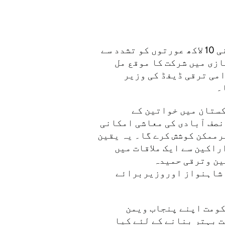
اس امداد سے پاکستان بھرمیں ایک ملین یعنی 10 لاکھ عورتوں کو تشدد سے
زی میں شرکت کا موقع مل
امی ترقی ڈیفڈ کی وزیر
۔
ستان میں خواتین کے
نصف آبادی کی معاشی امکانی
ہرممکن کوشش کرے گا۔ یہ یقین
اکین سے ایک ملاقات میں
ین وترقی حمیدہ
شاہنواز اوروزیربرائے
کومت اپنے پنجاب ویمن
 بہتر بنانے کے لئے کیا