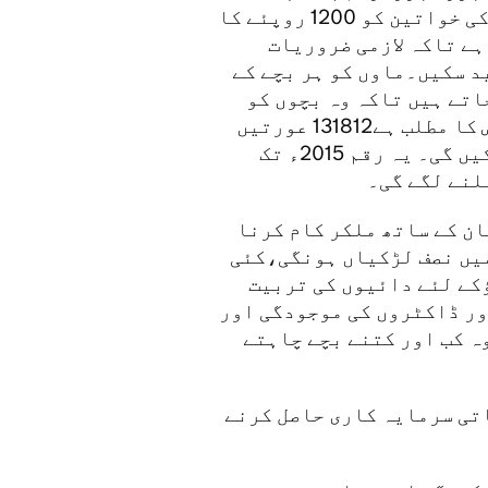
تعاون کررہا ہے جس سے غریب ترین گھرانوں کی خواتین کو 1200 روپئے کا
نڈ( دیا جاتا ہے تاکہ لازمی ضروریات
د سکیں۔ماوں کو ہر بچے کے
دئیے جاتے ہیں تاکہ وہ بچوں کو
پرائمری اسکول بھجوا سکیں ۔ پنجاب میں اس کا مطلب ہے131812 عورتیں
برطانیہ کی بدولت یہ رقم ہرماہ حاصل کرسکیں گی۔ یہ رقم 2015ء تک
ن کے ساتھ ملکر کام کرنا
 جن میں نصف لڑکیاں ہونگی،کئی
کے لئے دائیوں کی تربیت
ں اور ڈاکٹروں کی موجودگی اور
وہ کب اور کتنے بچے چاہتے
تی سرمایہ کاری حاصل کرنے