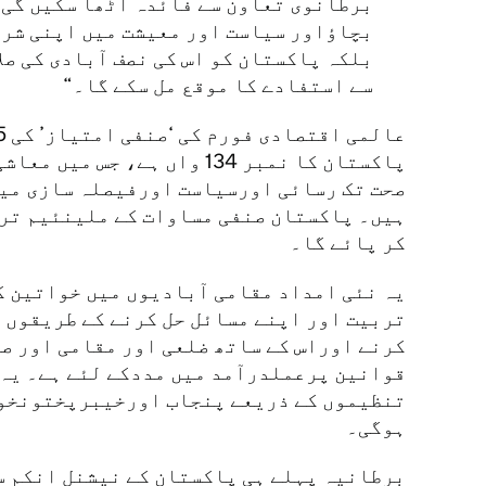
برطانوی تعاون سے فائدہ اٹھا سکیں گی۔ 
بچاؤاور سیاست اور معیشت میں اپنی شرک
بلکہ پاکستان کو اس کی نصف آبادی کی ص
سے استفادے کا موقع مل سکے گا۔
پاکستان کا نمبر 134 واں ہے، ج
صحت تک رسائی اورسیاست اورفیصلہ سازی میں
ہیں۔ پاکستان صنفی مساوات کے ملینئیم تر
کر پائے گا۔
یہ نئی امداد مقامی آبادیوں میں خواتین کو
تربیت اور اپنے مسائل حل کرنے کے طریقوں 
کرنے اوراس کے ساتھ ضلعی اور مقامی اور ص
قوانین پرعملدرآمد میں مددکے لئے ہے۔ یہ
تنظیموں کے ذریعے پنجاب اورخیبرپختونخوا
ہوگی۔