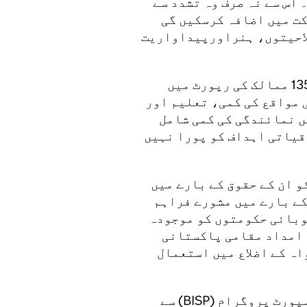
اس سے نہ صرف وہ تشدد سے
ت میں اضافہ کرسکیں گی
لاحیتوں، ہنراورپیداواریت
عالمی اقتصادی فورم کی ‘صنفی امتیاز’ کی 135 ممالک کی رپورٹ میں
س میں معاشی مواقع کی کمی، تعلیم اور
 نمائندگی کی کمی شامل
قیاتی اہداف کو پورا نہیں
 ان کے حقوق کے بارے میں
کے بارے میں مشورے فراہم
وبائی حکومتوں کو موجودہ
 امداد مقامی پاکستانی
ہ کے اضلاع میں استعمال
برطانیہ پہلے ہی پاکستان کے نیشنل انکم سپورٹ پروگرام (BISP) سے