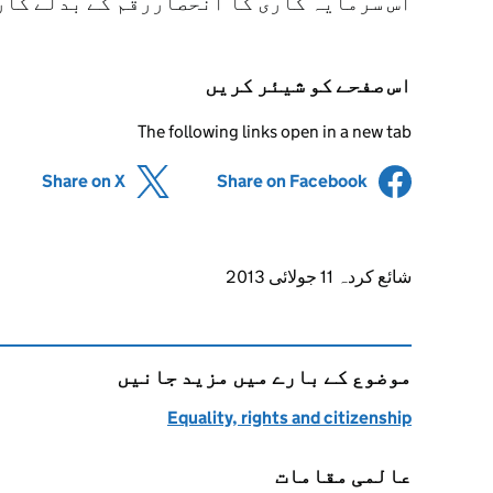
اس سرمایہ کاری کا انحصاررقم کے بدلے کار
اس صفحے کو شیئر کریں
The following links open in a new tab
(opens in new tab)
Share on X
(opens in new tab)
Share on Facebook
Updates to this page
شائع کردہ 11 جولائی 2013
موضوع کے بارے میں مزید جانیں
Equality, rights and citizenship
عالمی مقامات