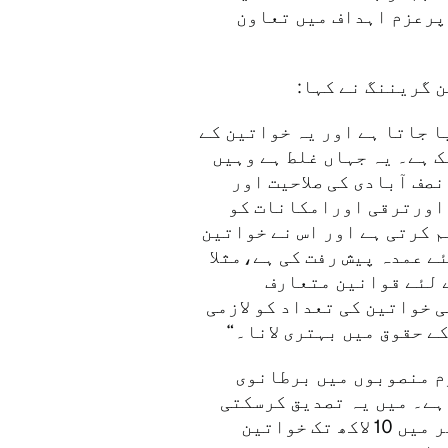
پرعزم اہداف میں تعاون
 گریننگ نے کہا:
ا جاتا ہے اور یہ خواتین کے
 ہے۔ یہ جہاں غلط ہے وہیں
صف آبادی کی صلاحیت اور
 اورترقی اورامکانات کو
 کرتی ہے اور اس نے خواتین
ے عمدہ پیش رفت کی ہے،مثلا
 لئے قوانین متعارف
خواتین کی تعداد کو لازمی
ے حقوق میں بہتری لانا۔
م منصوبوں میں برطانوی
ہے۔ میں یہ تصدیق کرسکتی
ہوں کہ آنے والے برسوں میں پاکستان بھر میں 10 لاکھ تک خواتین