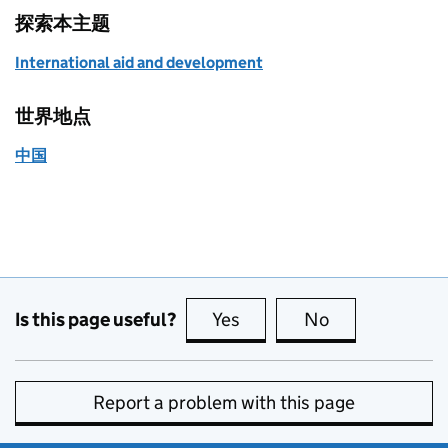
探索本主题
International aid and development
世界地点
中国
Is this page useful?
Yes
this page is useful
No
this page is no
Report a problem with this page