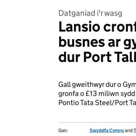
Datganiad i'r wasg
Lansio cron
busnes ar g
dur Port Ta
Gall gweithwyr dur o Gy
gronfa o £13 miliwn syd
Pontio Tata Steel/Port Ta
Gan:
Swyddfa Cymru
and
T