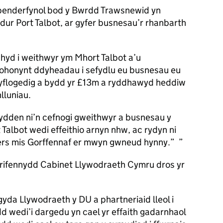
n benderfynol bod y Bwrdd Trawsnewid yn
dur Port Talbot, ar gyfer busnesau’r rhanbarth
hyd i weithwyr ym Mhort Talbot a’u
ohonynt ddyheadau i sefydlu eu busnesau eu
yflogedig a bydd yr £13m a ryddhawyd heddiw
lluniau.
dden ni’n cefnogi gweithwyr a busnesau y
albot wedi effeithio arnyn nhw, ac rydyn ni
rs mis Gorffennaf er mwyn gwneud hynny.”
ifennydd Cabinet Llywodraeth Cymru dros yr
gyda Llywodraeth y DU a phartneriaid lleol i
d wedi’i dargedu yn cael yr effaith gadarnhaol