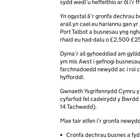
sydd wedi’u heffeithio ar ôl i’r 
Yn ogystal â’r gronfa dechrau
arall yn cael eu hariannu gan y
Port Talbot a busnesau yng ngh
rhaid eu had-dalu o £2,500-£
Dyma’r ail gyhoeddiad am gylli
ym mis Awst i gefnogi busnesau
farchnadoedd newydd ac i roi cyfl
hyfforddi.
Gwnaeth Ysgrifennydd Cymru y c
cyfarfod fel cadeirydd y Bwrdd
14 Tachwedd).
Mae tair elfen i’r gronfa newy
Cronfa dechrau busnes a fydd