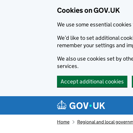
Cookies on GOV.UK
We use some essential cookies 
We’d like to set additional co
remember your settings and im
We also use cookies set by other
services.
Accept additional cookies
Skip to main content
Navigation menu
Home
Regional and local govern