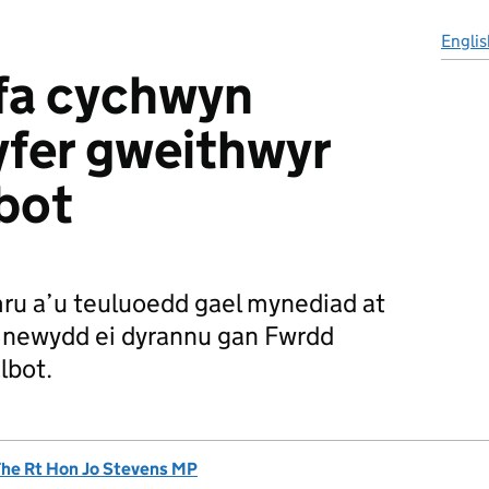
Englis
fa cychwyn
yfer gweithwyr
lbot
mru a’u teuluoedd gael mynediad at
d newydd ei dyrannu gan Fwrdd
lbot.
he Rt Hon Jo Stevens MP