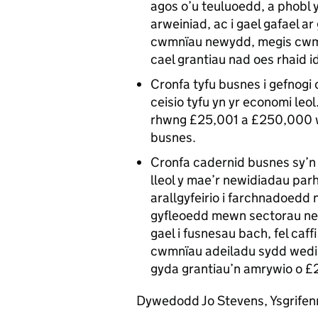
agos o’u teuluoedd, a phobl 
arweiniad, ac i gael gafael a
cwmnïau newydd, megis cwmnï
cael grantiau nad oes rhaid 
Cronfa tyfu busnes i gefnogi
ceisio tyfu yn yr economi leol
rhwng £25,001 a £250,000 we
busnes.
Cronfa cadernid busnes sy’n
lleol y mae’r newidiadau parh
arallgyfeirio i farchnadoedd
gyfleoedd mewn sectorau newy
gael i fusnesau bach, fel caff
cwmnïau adeiladu sydd wedi c
gyda grantiau’n amrywio o £
Dywedodd Jo Stevens, Ysgrife