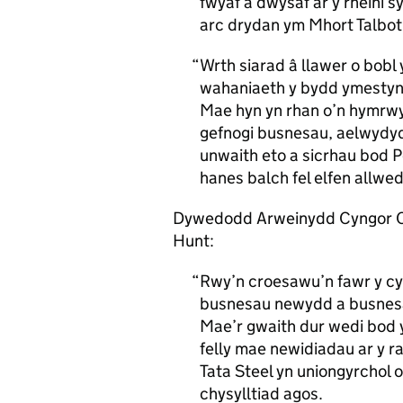
fwyaf a dwysaf ar y rheini s
arc drydan ym Mhort Talbot
Wrth siarad â llawer o bobl
wahaniaeth y bydd ymestyn y
Mae hyn yn rhan o’n hymrwy
gefnogi busnesau, aelwydyd
unwaith eto a sicrhau bod Po
hanes balch fel elfen allw
Dywedodd Arweinydd Cyngor Ca
Hunt:
Rwy’n croesawu’n fawr y cy
busnesau newydd a busnesau
Mae’r gwaith dur wedi bod y
felly mae newidiadau ar y ra
Tata Steel yn uniongyrchol 
chysylltiad agos.