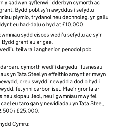
yn y gadwyn gyflenwi i dderbyn cymorth ac
r grant. Bydd pobl sy’n awyddus i sefydlu
au plymio, trydanol neu dechnoleg, yn gallu
iddynt eu had-dalu o hyd at £10,000.
 cwmnïau sydd eisoes wedi’u sefydlu ac sy’n
. Bydd grantiau ar gael
di’u teilwra i anghenion penodol pob
 darparu cymorth wedi’i dargedu i fusnesau
aus yn Tata Steel yn effeithio arnynt er mwyn
 newydd, creu swyddi newydd a dod o hyd i
dd, fel ynni carbon isel. Mae’r gronfa ar
is neu siopau lleol, neu i gwmnïau mwy fel
ael eu taro gan y newidiadau yn Tata Steel,
2,500 i £25,000.
nnydd Cymru: