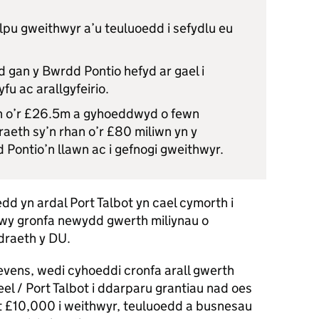
lpu gweithwyr a’u teuluoedd i sefydlu eu
 gan y Bwrdd Pontio hefyd ar gael i
yfu ac arallgyfeirio.
n o’r £26.5m a gyhoeddwyd o fewn
aeth sy’n rhan o’r £80 miliwn yn y
d Pontio’n llawn ac i gefnogi gweithwyr.
d yn ardal Port Talbot yn cael cymorth i
y gronfa newydd gwerth miliynau o
draeth y DU.
vens, wedi cyhoeddi cronfa arall gwerth
l / Port Talbot i ddarparu grantiau nad oes
t £10,000 i weithwyr, teuluoedd a busnesau