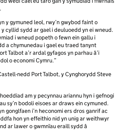
ydd wedi cael eu taro gan y symudiad i ffwrnais
.
 yn y gymuned leol, rwy’n gwybod faint o
 cyllid sydd ar gael i deuluoedd yn ei wneud.
miad i wneud popeth o fewn ein gallu i
d a chymunedau i gael eu traed tanynt
rt Talbot a’r ardal gyfagos yn parhau â’i
eddol o economi Cymru.
stell-nedd Port Talbot, y Cynghorydd Steve
hoeddiad am y pecynnau ariannu hyn i gefnogi
 sy’n bodoli eisoes ar draws ein cymuned.
n gonglfaen i’n heconomi ers dros ganrif ac
ddfa hon yn effeithio nid yn unig ar weithwyr
ond ar lawer o gwmnïau eraill sydd â