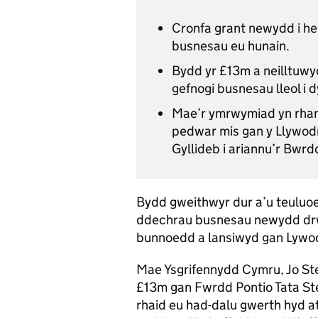
Cronfa grant newydd i he
busnesau eu hunain.
Bydd yr £13m a neilltuwyd
gefnogi busnesau lleol i d
Mae’r ymrwymiad yn rha
pedwar mis gan y Llywodr
Gyllideb i ariannu’r Bwrd
Bydd gweithwyr dur a’u teuluoed
ddechrau busnesau newydd drw
bunnoedd a lansiwyd gan Lywo
Mae Ysgrifennydd Cymru, Jo Ste
£13m gan Fwrdd Pontio Tata Stee
rhaid eu had-dalu gwerth hyd a