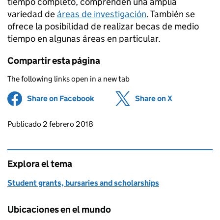
tiempo completo, comprenden una amplia
variedad de
áreas de investigación
. También se
ofrece la posibilidad de realizar becas de medio
tiempo en algunas áreas en particular.
Compartir esta página
The following links open in a new tab
Share on Facebook
(opens in new tab)
Share on X
(opens in ne
Updates to this page
Publicado 2 febrero 2018
Explora el tema
Student grants, bursaries and scholarships
Ubicaciones en el mundo