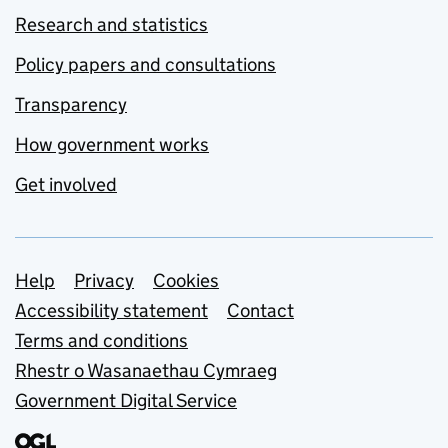
Research and statistics
Policy papers and consultations
Transparency
How government works
Get involved
Support links
Help
Privacy
Cookies
Accessibility statement
Contact
Terms and conditions
Rhestr o Wasanaethau Cymraeg
Government Digital Service