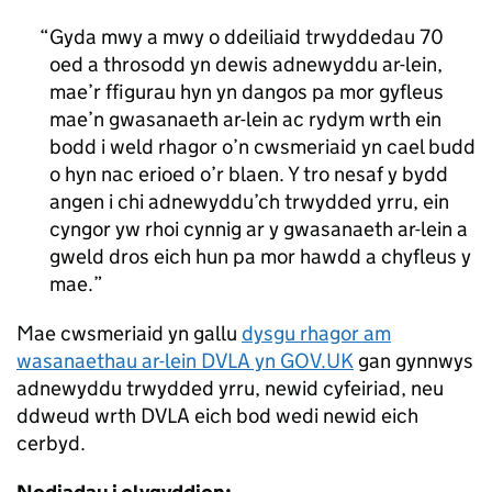
Gyda mwy a mwy o ddeiliaid trwyddedau 70
oed a throsodd yn dewis adnewyddu ar-lein,
mae’r ffigurau hyn yn dangos pa mor gyfleus
mae’n gwasanaeth ar-lein ac rydym wrth ein
bodd i weld rhagor o’n cwsmeriaid yn cael budd
o hyn nac erioed o’r blaen. Y tro nesaf y bydd
angen i chi adnewyddu’ch trwydded yrru, ein
cyngor yw rhoi cynnig ar y gwasanaeth ar-lein a
gweld dros eich hun pa mor hawdd a chyfleus y
mae.
Mae cwsmeriaid yn gallu
dysgu rhagor am
wasanaethau ar-lein DVLA yn GOV.UK
gan gynnwys
adnewyddu trwydded yrru, newid cyfeiriad, neu
ddweud wrth DVLA eich bod wedi newid eich
cerbyd.