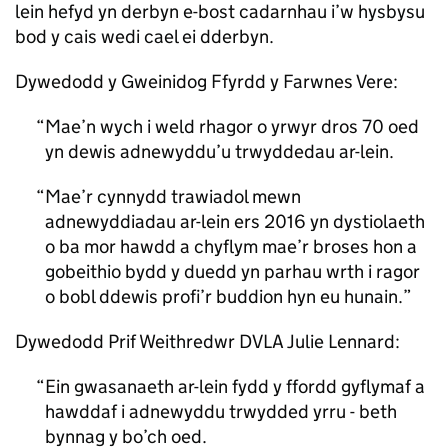
lein hefyd yn derbyn e-bost cadarnhau i’w hysbysu
bod y cais wedi cael ei dderbyn.
Dywedodd y Gweinidog Ffyrdd y Farwnes Vere:
Mae’n wych i weld rhagor o yrwyr dros 70 oed
yn dewis adnewyddu’u trwyddedau ar-lein.
Mae’r cynnydd trawiadol mewn
adnewyddiadau ar-lein ers 2016 yn dystiolaeth
o ba mor hawdd a chyflym mae’r broses hon a
gobeithio bydd y duedd yn parhau wrth i ragor
o bobl ddewis profi’r buddion hyn eu hunain.
Dywedodd Prif Weithredwr DVLA Julie Lennard:
Ein gwasanaeth ar-lein fydd y ffordd gyflymaf a
hawddaf i adnewyddu trwydded yrru - beth
bynnag y bo’ch oed.