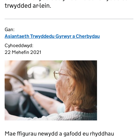
trwydded ar-lein.
Gan:
Asiantaeth Trwyddedu Gyrwyr a Cherbydau
Cyhoeddwyd:
22 Mehefin 2021
Mae ffigurau newydd a gafodd eu rhyddhau