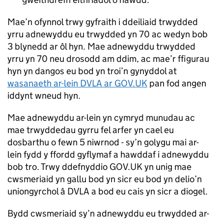
Mae’n ofynnol trwy gyfraith i ddeiliaid trwydded
yrru adnewyddu eu trwydded yn 70 ac wedyn bob
3 blynedd ar ôl hyn. Mae adnewyddu trwydded
yrru yn 70 neu drosodd am ddim, ac mae’r ffigurau
hyn yn dangos eu bod yn troi’n gynyddol at
wasanaeth ar-lein DVLA ar GOV.UK
pan fod angen
iddynt wneud hyn.
Mae adnewyddu ar-lein yn cymryd munudau ac
mae trwyddedau gyrru fel arfer yn cael eu
dosbarthu o fewn 5 niwrnod - sy’n golygu mai ar-
lein fydd y ffordd gyflymaf a hawddaf i adnewyddu
bob tro. Trwy ddefnyddio GOV.UK yn unig mae
cwsmeriaid yn gallu bod yn sicr eu bod yn delio’n
uniongyrchol â DVLA a bod eu cais yn sicr a diogel.
Bydd cwsmeriaid sy’n adnewyddu eu trwydded ar-