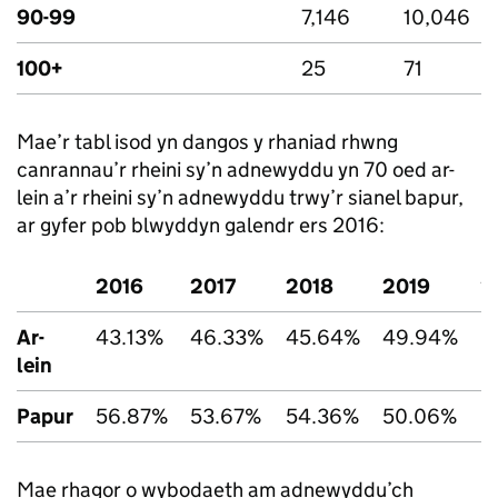
90-99
7,146
10,046
100+
25
71
Mae’r tabl isod yn dangos y rhaniad rhwng
canrannau’r rheini sy’n adnewyddu yn 70 oed ar-
lein a’r rheini sy’n adnewyddu trwy’r sianel bapur,
ar gyfer pob blwyddyn galendr ers 2016:
2016
2017
2018
2019
2
Ar-
43.13%
46.33%
45.64%
49.94%
6
lein
Papur
56.87%
53.67%
54.36%
50.06%
3
Mae rhagor o wybodaeth am adnewyddu’ch