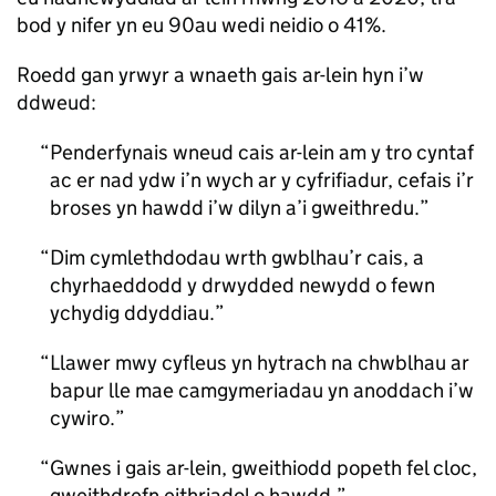
bod y nifer yn eu 90au wedi neidio o 41%.
Roedd gan yrwyr a wnaeth gais ar-lein hyn i’w
ddweud:
Penderfynais wneud cais ar-lein am y tro cyntaf
ac er nad ydw i’n wych ar y cyfrifiadur, cefais i’r
broses yn hawdd i’w dilyn a’i gweithredu.
Dim cymlethdodau wrth gwblhau’r cais, a
chyrhaeddodd y drwydded newydd o fewn
ychydig ddyddiau.
Llawer mwy cyfleus yn hytrach na chwblhau ar
bapur lle mae camgymeriadau yn anoddach i’w
cywiro.
Gwnes i gais ar-lein, gweithiodd popeth fel cloc,
gweithdrefn eithriadol o hawdd.