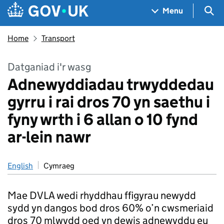
Skip to main content
Navigation menu
Sea
Menu
Home
Transport
Datganiad i'r wasg
Adnewyddiadau trwyddedau
gyrru i rai dros 70 yn saethu i
fyny wrth i 6 allan o 10 fynd
ar-lein nawr
English
Cymraeg
Mae DVLA wedi rhyddhau ffigyrau newydd
sydd yn dangos bod dros 60% o’n cwsmeriaid
dros 70 mlwydd oed yn dewis adnewyddu eu