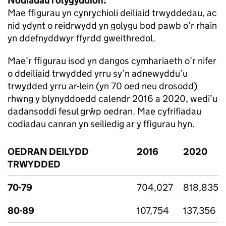
Nodiadau i olygyddion:
Mae ffigurau yn cynrychioli deiliaid trwyddedau, ac
nid ydynt o reidrwydd yn golygu bod pawb o’r rhain
yn ddefnyddwyr ffyrdd gweithredol.
Mae’r ffigurau isod yn dangos cymhariaeth o’r nifer
o ddeiliaid trwydded yrru sy’n adnewyddu’u
trwydded yrru ar-lein (yn 70 oed neu drosodd)
rhwng y blynyddoedd calendr 2016 a 2020, wedi’u
dadansoddi fesul grŵp oedran. Mae cyfrifiadau
codiadau canran yn seiliedig ar y ffigurau hyn.
OEDRAN DEILYDD
2016
2020
TRWYDDED
70-79
704,027
818,835
80-89
107,754
137,356