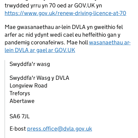
trwydded yrru yn 70 oed ar GOV.UK yn
https://www.gov.uk/renew-driving-licence-at-70
Mae gwasanaethau ar-lein DVLA yn gweithio fel
arfer ac nid ydynt wedi cael eu heffeithio gan y
pandemig coronafeirws. Mae holl
wasanaethau ar-
lein DVLA ar gael ar GOV.UK
Swyddfa'r wasg
Swyddfa'r Wasg y DVLA
Longview Road
Treforys
Abertawe
SA6 7JL
E-bost
press.office@dvla.gov.uk