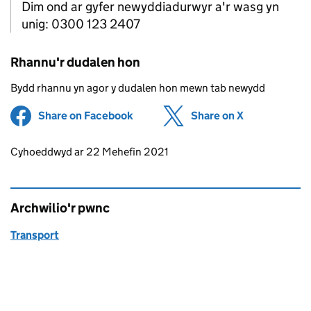
Dim ond ar gyfer newyddiadurwyr a'r wasg yn
unig: 0300 123 2407
Rhannu'r dudalen hon
Bydd rhannu yn agor y dudalen hon mewn tab newydd
Share on Facebook
(opens in new tab)
Share on X
(opens in ne
Updates to this page
Cyhoeddwyd ar 22 Mehefin 2021
Archwilio'r pwnc
Transport