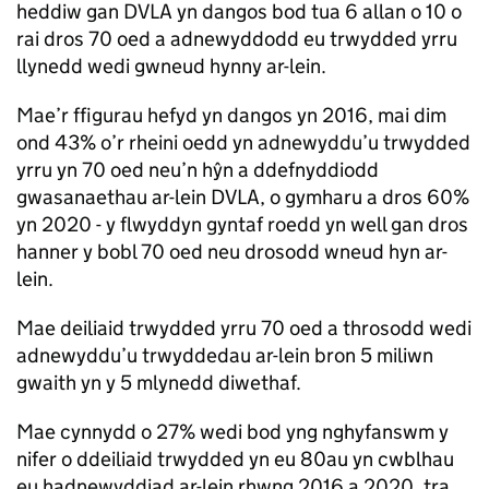
heddiw gan DVLA yn dangos bod tua 6 allan o 10 o
rai dros 70 oed a adnewyddodd eu trwydded yrru
llynedd wedi gwneud hynny ar-lein.
Mae’r ffigurau hefyd yn dangos yn 2016, mai dim
ond 43% o’r rheini oedd yn adnewyddu’u trwydded
yrru yn 70 oed neu’n hŷn a ddefnyddiodd
gwasanaethau ar-lein DVLA, o gymharu a dros 60%
yn 2020 - y flwyddyn gyntaf roedd yn well gan dros
hanner y bobl 70 oed neu drosodd wneud hyn ar-
lein.
Mae deiliaid trwydded yrru 70 oed a throsodd wedi
adnewyddu’u trwyddedau ar-lein bron 5 miliwn
gwaith yn y 5 mlynedd diwethaf.
Mae cynnydd o 27% wedi bod yng nghyfanswm y
nifer o ddeiliaid trwydded yn eu 80au yn cwblhau
eu hadnewyddiad ar-lein rhwng 2016 a 2020, tra