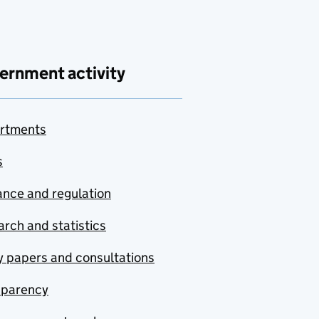
ernment activity
rtments
s
nce and regulation
rch and statistics
y papers and consultations
sparency