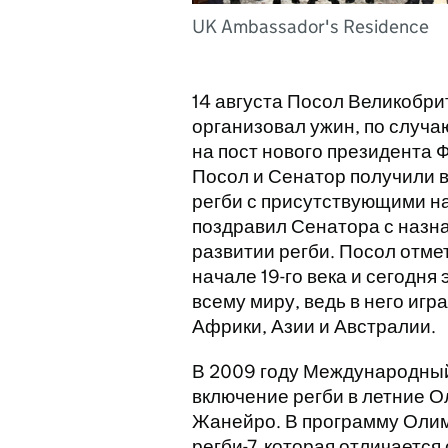
UK Ambassador's Residence
14 августа Посол Великобри
организовал ужин, по случ
на пост нового президента 
Посол и Сенатор получили в
регби с присутствующими н
поздравил Сенатора с назна
развитии регби. Посол отмет
начале 19-го века и сегодня
всему миру, ведь в него иг
Африки, Азии и Австралии.
В 2009 году Международный
включение регби в летние Ол
Жанейро. В программу Оли
регби-7, которая отличается