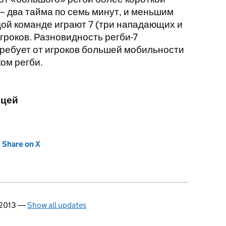
 два тайма по семь минут, и меньшим
ждой команде играют 7 (три нападающих и
игроков. Разновидность регби-7
требует от игроков большей мобильности
ком регби.
ицей
new tab)
Share on X
(opens in new tab)
 2013
—
Show all updates