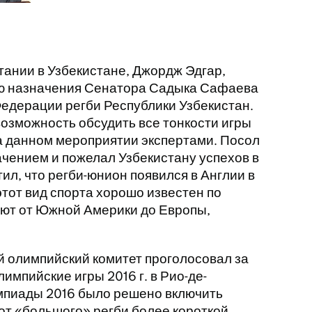
тании в Узбекистане, Джордж Эдгар,
аю назначения Сенатора Садыка Сафаева
Федерации регби Республики Узбекистан.
озможность обсудить все тонкости игры
а данном мероприятии экспертами. Посол
чением и пожелал Узбекистану успехов в
ил, что регби-юнион появился в Англии в
 этот вид спорта хорошо известен по
рают от Южной Америки до Европы,
 олимпийский комитет проголосовал за
импийские игры 2016 г. в Рио-де-
мпиады 2016 было решено включить
 от «большого» регби более короткой