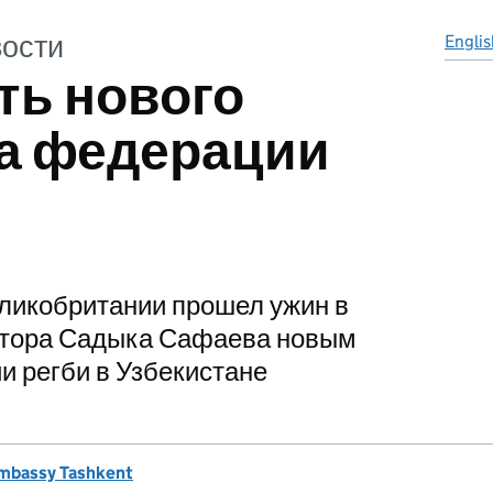
ости
Englis
ть нового
а федерации
еликобритании прошел ужин в
атора Садыка Сафаева новым
 регби в Узбекистане
Embassy Tashkent