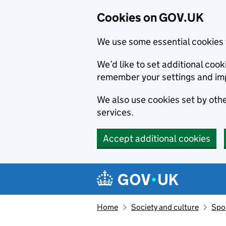
Cookies on GOV.UK
We use some essential cookies 
We’d like to set additional co
remember your settings and im
We also use cookies set by other
services.
Accept additional cookies
Skip to main content
Navigation menu
Home
Society and culture
Spor