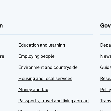
n
Gov
Education and learning
Depa
are
Employing people
New
Environment and countryside
Guida
Housing and local services
Resea
Money and tax
Polic
Passports, travel and living abroad
Tran