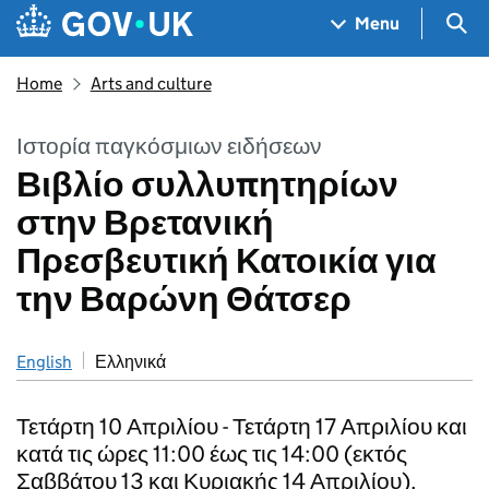
Skip to main content
Navigation menu
Sea
Menu
Home
Arts and culture
Ιστορία παγκόσμιων ειδήσεων
Βιβλίο συλλυπητηρίων
στην Βρετανική
Πρεσβευτική Κατοικία για
την Βαρώνη Θάτσερ
English
Ελληνικά
Τετάρτη 10 Απριλίου - Τετάρτη 17 Απριλίου και
κατά τις ώρες 11:00 έως τις 14:00 (εκτός
Σαββάτου 13 και Κυριακής 14 Απριλίου).