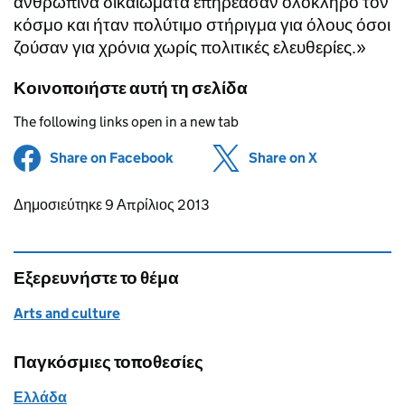
ανθρώπινα δικαιώματα επηρέασαν ολόκληρο τον
κόσμο και ήταν πολύτιμο στήριγμα για όλους όσοι
ζούσαν για χρόνια χωρίς πολιτικές ελευθερίες.»
Κοινοποιήστε αυτή τη σελίδα
The following links open in a new tab
Share on Facebook
(opens in new tab)
Share on X
(opens in ne
Updates to this page
Δημοσιεύτηκε 9 Απρίλιος 2013
Εξερευνήστε το θέμα
Arts and culture
Παγκόσμιες τοποθεσίες
Ελλάδα