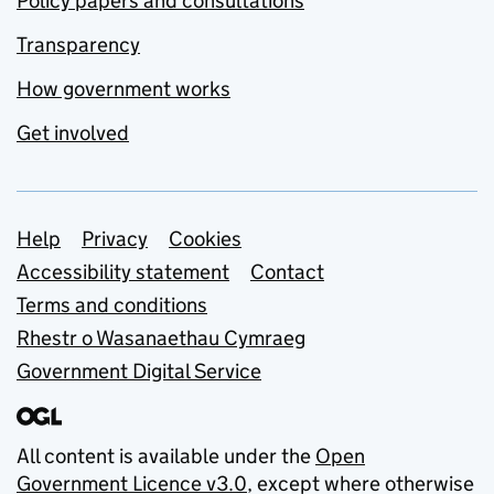
Policy papers and consultations
Transparency
How government works
Get involved
Support links
Help
Privacy
Cookies
Accessibility statement
Contact
Terms and conditions
Rhestr o Wasanaethau Cymraeg
Government Digital Service
All content is available under the
Open
Government Licence v3.0
, except where otherwise