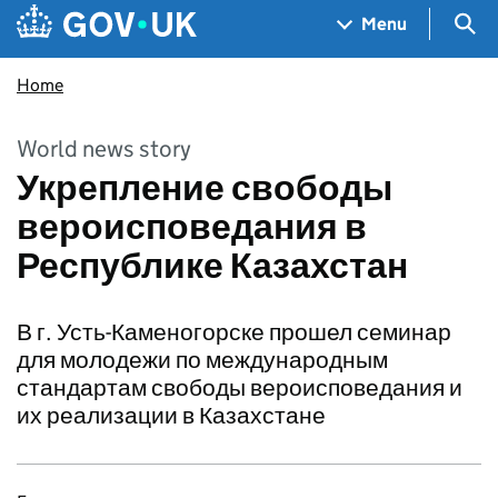
Skip to main content
Navigation menu
Sea
Menu
Home
World news story
Укрепление свободы
вероисповедания в
Республике Казахстан
В г. Усть-Каменогорске прошел семинар
для молодежи по международным
стандартам свободы вероисповедания и
их реализации в Казахстане