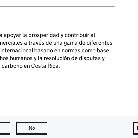
 apoyar la prosperidad y contribuir al
omerciales a través de una gama de diferentes
 internacional basado en normas como base
chos humanos y la resolución de disputas y
n carbono en Costa Rica.
this page is useful
No
this page is not useful