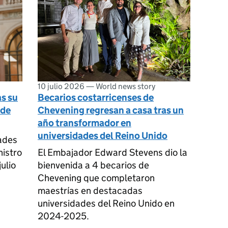
10 julio 2026
—
World news story
as su
Becarios costarricenses de
 de
Chevening regresan a casa tras un
año transformador en
universidades del Reino Unido
ades
istro
El Embajador Edward Stevens dio la
ulio
bienvenida a 4 becarios de
Chevening que completaron
maestrías en destacadas
universidades del Reino Unido en
2024-2025.