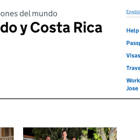
ciones del mundo
Englis
ido y Costa Rica
Help 
Pass
Visas
Trave
Work 
Jose