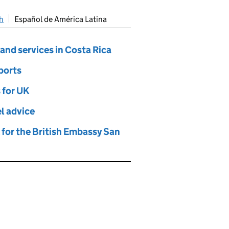
h
Español de América Latina
and services in Costa Rica
ports
 for UK
l advice
for the British Embassy San