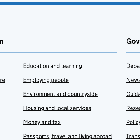
n
Gov
Education and learning
Depa
are
Employing people
New
Environment and countryside
Guida
Housing and local services
Resea
Money and tax
Polic
Passports, travel and living abroad
Tran