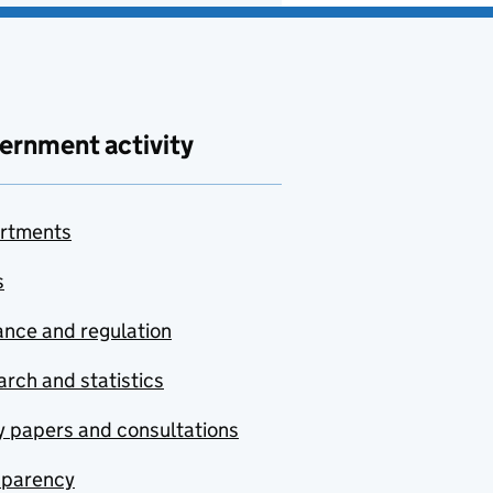
ernment activity
rtments
s
nce and regulation
rch and statistics
y papers and consultations
sparency