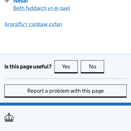
Nesaf
Beth fyddwch yn ei gael
:
Argraffu'r canllaw cyfan
Is this page useful?
Yes
this page is useful
No
this page is no
Report a problem with this page