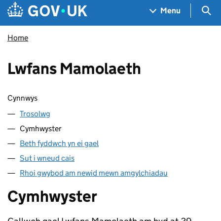
Skip to main content
Navigation menu
Sea
Menu
Home
Lwfans Mamolaeth
Sgipio cynnwys
Cynnwys
Trosolwg
Cymhwyster
Beth fyddwch yn ei gael
Sut i wneud cais
Rhoi gwybod am newid mewn amgylchiadau
Cymhwyster