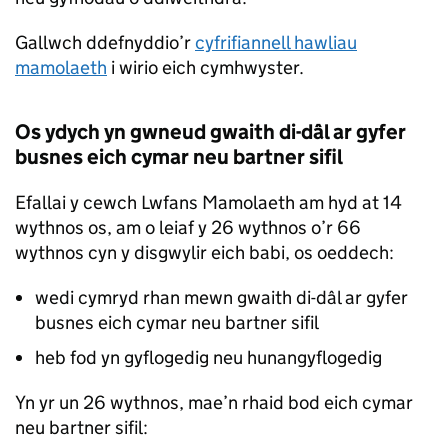
Gallwch ddefnyddio’r
cyfrifiannell hawliau
mamolaeth
i wirio eich cymhwyster.
Os ydych yn gwneud gwaith di-dâl ar gyfer
busnes eich cymar neu bartner sifil
Efallai y cewch Lwfans Mamolaeth am hyd at 14
wythnos os, am o leiaf y 26 wythnos o’r 66
wythnos cyn y disgwylir eich babi, os oeddech:
wedi cymryd rhan mewn gwaith di-dâl ar gyfer
busnes eich cymar neu bartner sifil
heb fod yn gyflogedig neu hunangyflogedig
Yn yr un 26 wythnos, mae’n rhaid bod eich cymar
neu bartner sifil: