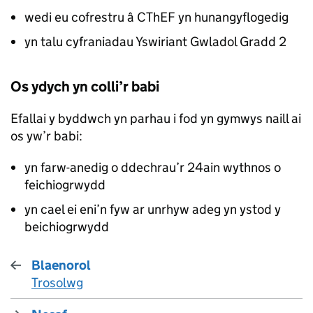
wedi eu cofrestru â CThEF yn hunangyflogedig
yn talu cyfraniadau Yswiriant Gwladol Gradd 2
Os ydych yn colli’r babi
Efallai y byddwch yn parhau i fod yn gymwys naill ai
os yw’r babi:
yn farw-anedig o ddechrau’r 24ain wythnos o
feichiogrwydd
yn cael ei eni’n fyw ar unrhyw adeg yn ystod y
beichiogrwydd
Blaenorol
Trosolwg
: