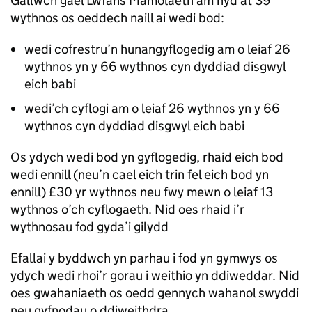
Gallwch gael Lwfans Mamolaeth am hyd at 39
wythnos os oeddech naill ai wedi bod:
wedi cofrestru’n hunangyflogedig am o leiaf 26
wythnos yn y 66 wythnos cyn dyddiad disgwyl
eich babi
wedi’ch cyflogi am o leiaf 26 wythnos yn y 66
wythnos cyn dyddiad disgwyl eich babi
Os ydych wedi bod yn gyflogedig, rhaid eich bod
wedi ennill (neu’n cael eich trin fel eich bod yn
ennill) £30 yr wythnos neu fwy mewn o leiaf 13
wythnos o’ch cyflogaeth. Nid oes rhaid i’r
wythnosau fod gyda’i gilydd
Efallai y byddwch yn parhau i fod yn gymwys os
ydych wedi rhoi’r gorau i weithio yn ddiweddar. Nid
oes gwahaniaeth os oedd gennych wahanol swyddi
neu gyfnodau o ddiweithdra.