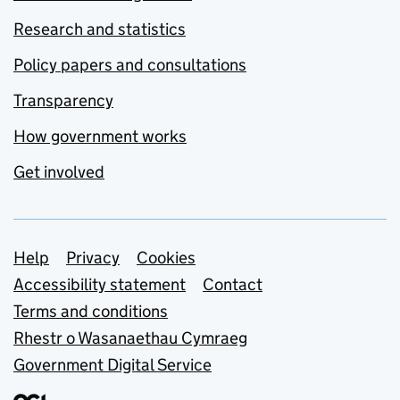
Research and statistics
Policy papers and consultations
Transparency
How government works
Get involved
Support links
Help
Privacy
Cookies
Accessibility statement
Contact
Terms and conditions
Rhestr o Wasanaethau Cymraeg
Government Digital Service