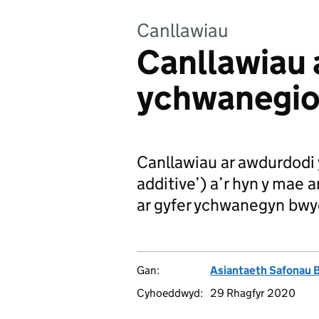
Canllawiau
Canllawiau 
ychwanegion
Canllawiau ar awdurdodi 
additive’) a’r hyn y mae a
ar gyfer ychwanegyn bwyd
Gan:
Asiantaeth Safonau 
Cyhoeddwyd:
29 Rhagfyr 2020