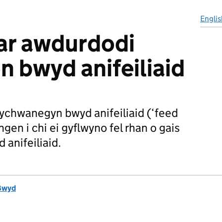
Englis
ar awdurdodi
 bwyd anifeiliaid
ychwanegyn bwyd anifeiliaid (‘feed
ngen i chi ei gyflwyno fel rhan o gais
 anifeiliaid.
Bwyd