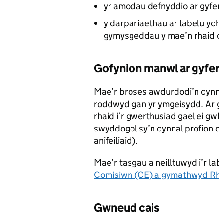
yr amodau defnyddio ar gyf
y darpariaethau ar labelu yc
gymysgeddau y mae’n rhaid 
Gofynion manwl ar gyfer
Mae’r broses awdurdodi’n cynn
roddwyd gan yr ymgeisydd. Ar g
rhaid i’r gwerthusiad gael ei gw
swyddogol sy’n cynnal profion
anifeiliaid).
Mae’r tasgau a neilltuwyd i’r la
Comisiwn (CE) a gymathwyd R
Gwneud cais