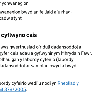
er ychwanegion
hwanegion bwyd anifeiliaid a’u rhag-
cadw atynt
 cyflwyno cais
wys gwerthusiad o’r dull dadansoddol a
yfer ceisiadau a gyflwynir ym Mhrydain Fawr,
blhau gan y labordy cyfeirio (labordy
 dadansoddol ar samplau bwyd a bwyd
bordy cyfeirio wedi’u nodi yn
Rheoliad y
hif 378/2005
.