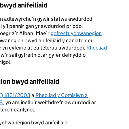
bwyd anifeiliaid
’n adlewyrchu’n gywir statws awdurdodi
l y’i pennir gan yr awdurdod priodol
oegr a’r Alban. Mae’r
gofrestr ychwanegion
hwanegion bwyd anifeiliaid y caniateir eu
yn cyfeirio at eu telerau awdurdodi.
Rheoliad
w’r sail gyfreithiol ar gyfer defnyddio
igol.
on bwyd anifeiliaid
E) 1831/2003
a
Rheoliad y Comisiwn a
08
, yn amlinellu’r weithdrefn awdurdodi ar
luro’r canlynol:
ychwanegion bwyd anifeiliaid