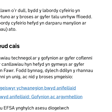
awn o’r dull, bydd y labordy cyfeirio yn
hytuno ar y broses ar gyfer talu unrhyw ffioedd.
ordy cyfeirio hefyd yn darparu manylion ar
nau) ato.
eud cais
wiau technegol ar y gofynion ar gyfer coflenni
r canllawiau hyn hefyd yn gymwys ar gyfer
in Fawr. Fodd bynnag, dylech ddilyn y rhannau
i yn unig, ac nid y broses ymgeisio:
geiswyr ychwanegion bwyd anifeiliaid
yd anifeiliaid: Gofynion ac argymhellion
au
EFSA
ynghylch asesu diogelwch