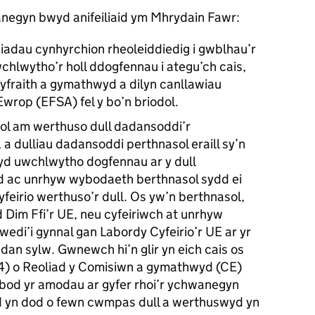
negyn bwyd anifeiliaid ym Mhrydain Fawr:
iadau cynhyrchion rheoleiddiedig i gwblhau’r
uwchlwytho’r holl ddogfennau i ategu’ch cais,
gyfraith a gymathwyd a dilyn canllawiau
Ewrop (
EFSA
) fel y bo’n briodol.
ifol am werthuso dull dadansoddi’r
a dulliau dadansoddi perthnasol eraill sy’n
efyd uwchlwytho dogfennau ar y dull
 ac unrhyw wybodaeth berthnasol sydd ei
feirio werthuso’r dull. Os yw’n berthnasol,
Dim Ffi’r UE, neu cyfeiriwch at unrhyw
 wedi’i gynnal gan Labordy Cyfeirio’r UE ar yr
dan sylw. Gwnewch hi’n glir yn eich cais os
(4) o Reoliad y Comisiwn a gymathwyd (CE)
od yr amodau ar gyfer rhoi’r ychwanegyn
ad yn dod o fewn cwmpas dull a werthuswyd yn