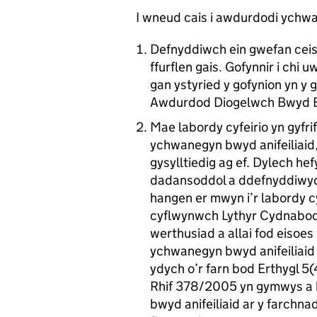
I wneud cais i awdurdodi ychwa
Defnyddiwch ein gwefan ceis
ffurflen gais. Gofynnir i chi 
gan ystyried y gofynion yn y 
Awdurdod Diogelwch Bwyd 
Mae labordy cyfeirio yn gyfr
ychwanegyn bwyd anifeiliaid, 
gysylltiedig ag ef. Dylech h
dadansoddol a ddefnyddiwyd
hangen er mwyn i’r labordy cy
cyflwynwch Lythyr Cydnabod 
werthusiad a allai fod eisoes
ychwanegyn bwyd anifeiliaid 
ydych o’r farn bod Erthygl 5
Rhif 378/2005 yn gymwys a b
bwyd anifeiliaid ar y farchn