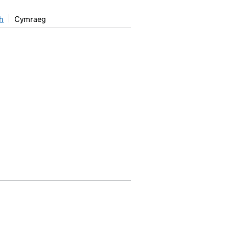
h
Cymraeg