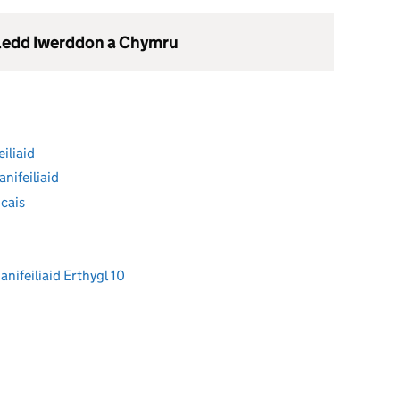
gledd Iwerddon a Chymru
iliaid
nifeiliaid
cais
ifeiliaid Erthygl 10