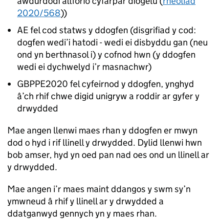
awdurdodi allforio cyfarpar diogelu (
rheoliad
2020/568
))
AE fel cod statws y ddogfen (disgrifiad y cod:
dogfen wedi’i hatodi - wedi ei disbyddu gan (neu
ond yn berthnasol i) y cofnod hwn (y ddogfen
wedi ei dychwelyd i’r masnachwr)
GBPPE2020 fel cyfeirnod y ddogfen, ynghyd
â’ch rhif chwe digid unigryw a roddir ar gyfer y
drwydded
Mae angen llenwi maes rhan y ddogfen er mwyn
dod o hyd i rif llinell y drwydded. Dylid llenwi hwn
bob amser, hyd yn oed pan nad oes ond un llinell ar
y drwydded.
Mae angen i’r maes maint ddangos y swm sy’n
ymwneud â rhif y llinell ar y drwydded a
ddatganwyd gennych yn y maes rhan.