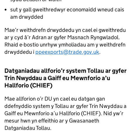
sut y gall gweithredwyr economaidd wneud cais
am drwydded
Mae’r weithdrefn drwyddedu yn cael ei gweithredu
ar y cyd â’r Adran ar gyfer Masnach Ryngwladol.
Rhaid e-bostio unrhyw ymholiadau am y weithdrefn
drwyddedu i
ppeexports@trade.gov.uk
.
Datganiadau allforio’r system Tollau ar gyfer
Trin Nwyddau a Gaiff eu Mewnforio a’u
Hallforio (CHIEF)
Mae allforion o’r DU yn cael eu datgan gan
ddefnyddio system y Tollau ar gyfer Trin Nwyddau a
Gaiff eu Mewnforio a’u Hallforio (CHIEF). Nid yw’r
mesur hwn yn effeithio ar y Gwasanaeth
Datganiadau Tollau.