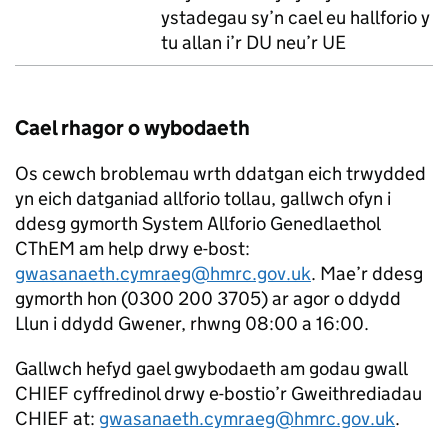
ystadegau sy’n cael eu hallforio y
tu allan i’r DU neu’r UE
Cael rhagor o wybodaeth
Os cewch broblemau wrth ddatgan eich trwydded
yn eich datganiad allforio tollau, gallwch ofyn i
ddesg gymorth System Allforio Genedlaethol
CThEM am help drwy e-bost:
gwasanaeth.cymraeg@hmrc.gov.uk
. Mae’r ddesg
gymorth hon (0300 200 3705) ar agor o ddydd
Llun i ddydd Gwener, rhwng 08:00 a 16:00.
Gallwch hefyd gael gwybodaeth am godau gwall
CHIEF cyffredinol drwy e-bostio’r Gweithrediadau
CHIEF at:
gwasanaeth.cymraeg@hmrc.gov.uk
.