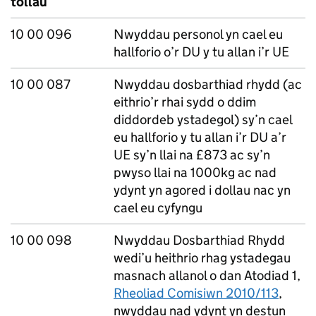
tollau
10 00 096
Nwyddau personol yn cael eu
hallforio o’r DU y tu allan i’r UE
10 00 087
Nwyddau dosbarthiad rhydd (ac
eithrio’r rhai sydd o ddim
diddordeb ystadegol) sy’n cael
eu hallforio y tu allan i’r DU a’r
UE sy’n llai na £873 ac sy’n
pwyso llai na 1000kg ac nad
ydynt yn agored i dollau nac yn
cael eu cyfyngu
10 00 098
Nwyddau Dosbarthiad Rhydd
wedi’u heithrio rhag ystadegau
masnach allanol o dan Atodiad 1,
Rheoliad Comisiwn 2010/113
,
nwyddau nad ydynt yn destun