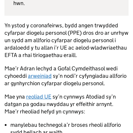
hwn.
Yn ystod y coronafeirws, bydd angen trwydded
cyfarpar diogelu personol (PPE) dros dro ar unrhyw
un sydd am allforio cyfarpar diogelu personol i
ardaloedd y tu allan i’r UE ac aelod-wladwriaethau
EFTA a rhai tiriogaethau eraill.
Mae’r Adran Iechyd a Gofal Cymdeithasol wedi
cyhoeddi
arweiniad
sy’n nodi’r cyfyngiadau allforio
ar gynhyrchion cyfarpar diogelu personol.
Mae yna
reoliad UE
sy’n cynnwys Atodiad sy’n
datgan pa godau nwyddau yr effeithir arnynt.
Mae’r rheoliad hefyd yn cynnwys:
manylebau technegol a’r broses rheoli allforio
sydd bellach ar waith