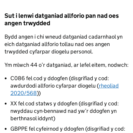
Sut i lenwi datganiad allforio pan nad oes
angen trwydded
Bydd angen i chi wneud datganiad cadarnhaol yn
eich datganiad allforio tollau nad oes angen
trwydded cyfarpar diogelu personol.
Ym mlwch 44 o’r datganiad, ar lefel eitem, nodwch:
C086 fel cod y ddogfen (disgrifiad y cod:
awdurdodi allforio cyfarpar diogelu (
rheoliad
2020/568
))
XX fel cod statws y ddogfen (disgrifiad y cod:
nwyddau cyn-bennawd nad yw’r ddogfen yn
berthnasol iddynt)
GBPPE fel cyfeirnod y ddogfen (disgrifiad y cod: