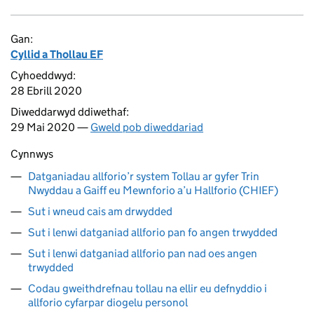
Gan:
Cyllid a Thollau EF
Cyhoeddwyd:
28 Ebrill 2020
Diweddarwyd ddiwethaf:
29 Mai 2020 —
Gweld pob diweddariad
Cynnwys
Datganiadau allforio’r system Tollau ar gyfer Trin
Nwyddau a Gaiff eu Mewnforio a’u Hallforio (CHIEF)
Sut i wneud cais am drwydded
Sut i lenwi datganiad allforio pan fo angen trwydded
Sut i lenwi datganiad allforio pan nad oes angen
trwydded
Codau gweithdrefnau tollau na ellir eu defnyddio i
allforio cyfarpar diogelu personol