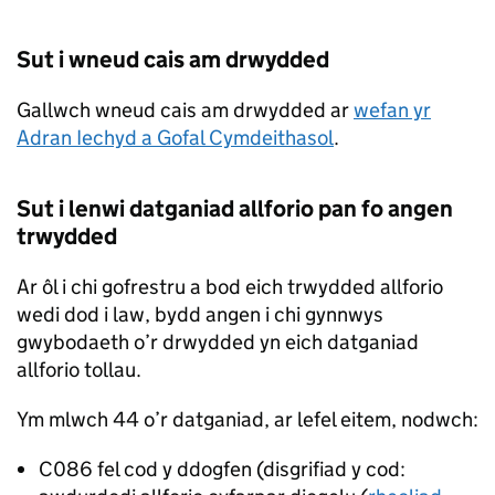
Sut i wneud cais am drwydded
Gallwch wneud cais am drwydded ar
wefan yr
Adran Iechyd a Gofal Cymdeithasol
.
Sut i lenwi datganiad allforio pan fo angen
trwydded
Ar ôl i chi gofrestru a bod eich trwydded allforio
wedi dod i law, bydd angen i chi gynnwys
gwybodaeth o’r drwydded yn eich datganiad
allforio tollau.
Ym mlwch 44 o’r datganiad, ar lefel eitem, nodwch:
C086 fel cod y ddogfen (disgrifiad y cod: