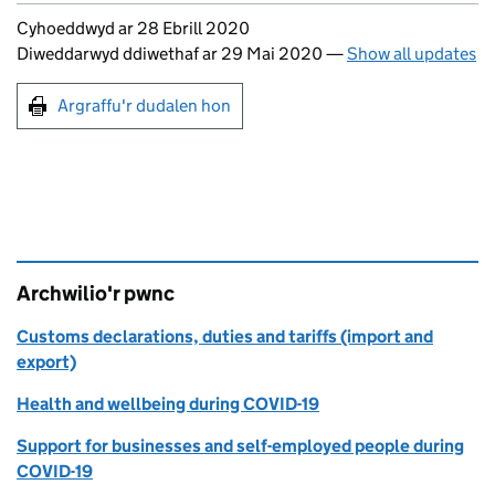
Updates to this page
Cyhoeddwyd ar 28 Ebrill 2020
Diweddarwyd ddiwethaf ar 29 Mai 2020
—
Show all updates
Argraffu'r dudalen hon
Argraffu'r dudalen hon
Archwilio'r pwnc
Customs declarations, duties and tariffs (import and
export)
Health and wellbeing during COVID-19
Support for businesses and self-employed people during
COVID-19