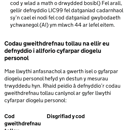
cod y wlad a math o drwydded bosibl) Fel arall,
gellir defnyddio LIC99 fel datganiad cadarnhaol
sy’n cael ei nodi fel cod datganiad gwybodaeth
ychwanegol (AI) ym mlwch 44 ar lefel eitem.
Codau gweithdrefnau tollau na ellir eu
defnyddio i allforio cyfarpar diogelu
personol
Mae llwythi anfasnachol a gwerth isel o gyfarpar
diogelu personol hefyd yn destun y mesurau
trwyddedu hyn. Rhaid peidio â defnyddio’r codau
gweithdrefnau tollau canlynol ar gyfer llwythi
cyfarpar diogelu personol:
Cod
Disgrifiad y cod
gweithdrefnau