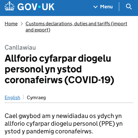
Skip to main content
Navigation menu
Sea
Menu
Home
Customs declarations, duties and tariffs (import
and export)
Canllawiau
Allforio cyfarpar diogelu
personol yn ystod
coronafeirws (COVID-19)
English
Cymraeg
Cael gwybod am y newidiadau os ydych yn
allforio cyfarpar diogelu personol (PPE) yn
ystod y pandemig coronafeirws.