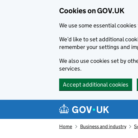
Cookies on GOV.UK
We use some essential cookies 
We’d like to set additional co
remember your settings and im
We also use cookies set by other
services.
Accept additional cookies
Skip to main content
Navigation menu
Home
Business and industry
S