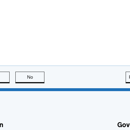
this page is useful
No
this page is not useful
n
Gov