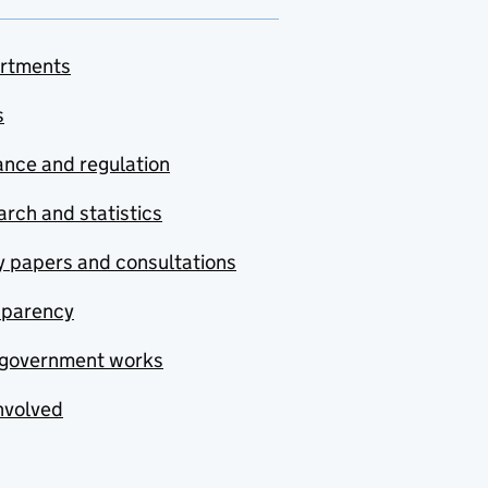
rtments
s
nce and regulation
rch and statistics
y papers and consultations
sparency
government works
nvolved