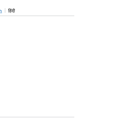
h
हिंदी