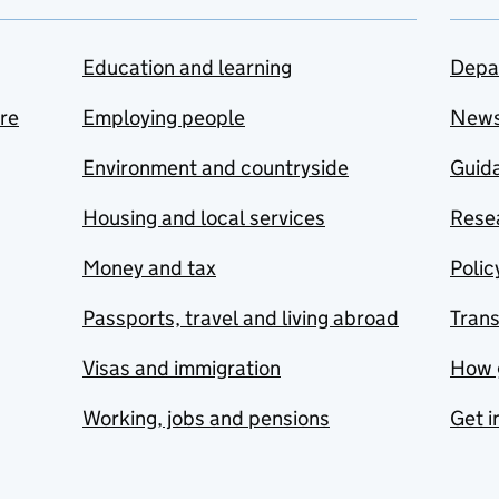
Education and learning
Depa
are
Employing people
New
Environment and countryside
Guida
Housing and local services
Resea
Money and tax
Polic
Passports, travel and living abroad
Tran
Visas and immigration
How 
Working, jobs and pensions
Get i