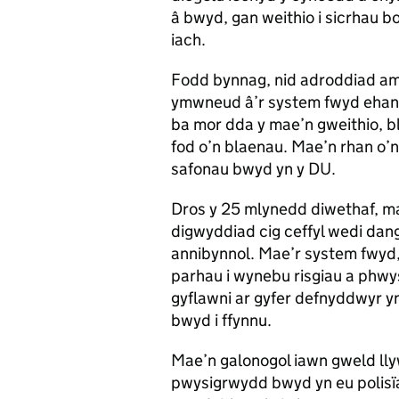
â bwyd, gan weithio i sicrhau 
iach.
Fodd bynnag, nid adroddiad a
ymwneud â’r system fwyd ehang
ba mor dda y mae’n gweithio, bl
fod o’n blaenau. Mae’n rhan o’
safonau bwyd yn y DU.
Dros y 25 mlynedd diwethaf, ma
digwyddiad cig ceffyl wedi dan
annibynnol. Mae’r system fwyd,
parhau i wynebu risgiau a phwysa
gyflawni ar gyfer defnyddwyr yn
bwyd i ffynnu.
Mae’n galonogol iawn gweld ll
pwysigrwydd bwyd yn eu polisïau 