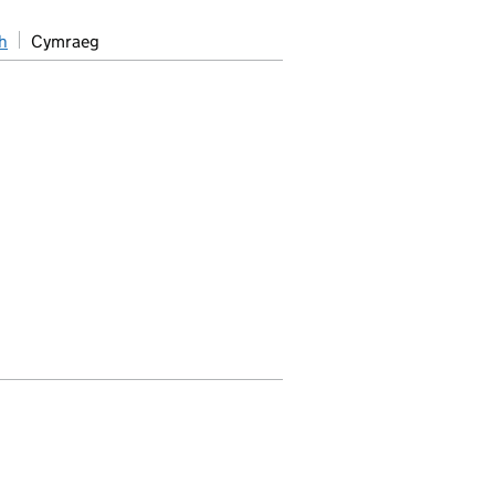
h
Cymraeg