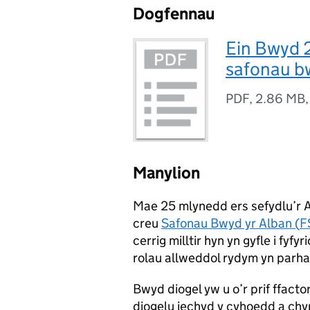
Dogfennau
Ein Bwyd 
safonau b
PDF
,
2.86 MB
Manylion
Mae 25 mlynedd ers sefydlu’r 
creu
Safonau Bwyd yr Alban (
F
cerrig milltir hyn yn gyfle i fyf
rolau allweddol rydym yn parh
Bwyd diogel yw u o’r prif ffacto
diogelu iechyd y cyhoedd a c