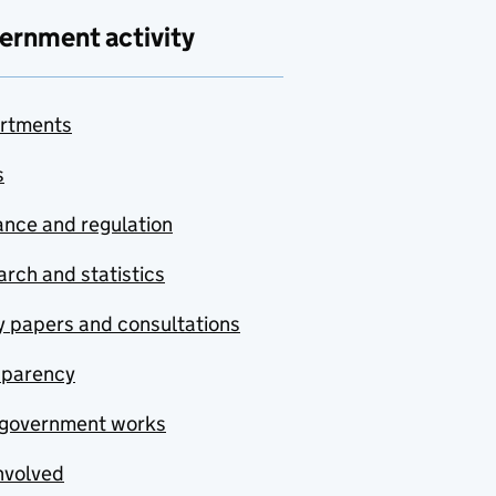
ernment activity
rtments
s
nce and regulation
rch and statistics
y papers and consultations
sparency
government works
nvolved