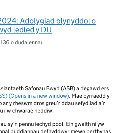
2024: Adolygiad blynyddol o
wyd ledled y DU
,
136 o dudalennau
Asiantaeth Safonau Bwyd (ASB) a degawd ers
SS
) (Opens in a new window)
. Mae cyrraedd y
yrio ar y rheswm dros greu’r ddau sefydliad a’r
au i’w chwarae heddiw.
rau sy’n pennu iechyd pobl. Ein gwaith ni yw
hynnal buddiannau defnyddwyr mewn perthynas