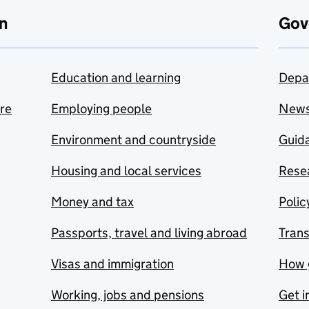
n
Gov
Education and learning
Depa
are
Employing people
New
Environment and countryside
Guida
Housing and local services
Resea
Money and tax
Polic
Passports, travel and living abroad
Tran
Visas and immigration
How 
Working, jobs and pensions
Get i