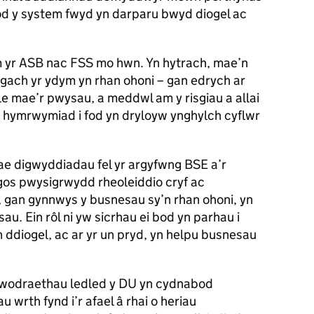
bod y system fwyd yn darparu bwyd diogel ac
m yr ASB nac
FSS
mo hwn. Yn hytrach, mae’n
ach yr ydym yn rhan ohoni – gan edrych ar
e mae’r pwysau, a meddwl am y risgiau a allai
n hymrwymiad i fod yn dryloyw ynghylch cyflwr
e digwyddiadau fel yr argyfwng BSE a’r
gos pwysigrwydd rheoleiddio cryf ac
 gan gynnwys y busnesau sy’n rhan ohoni, yn
u. Ein rôl ni yw sicrhau ei bod yn parhau i
 ddiogel, ac ar yr un pryd, yn helpu busnesau
ywodraethau ledled y DU yn cydnabod
wrth fynd i’r afael â rhai o heriau