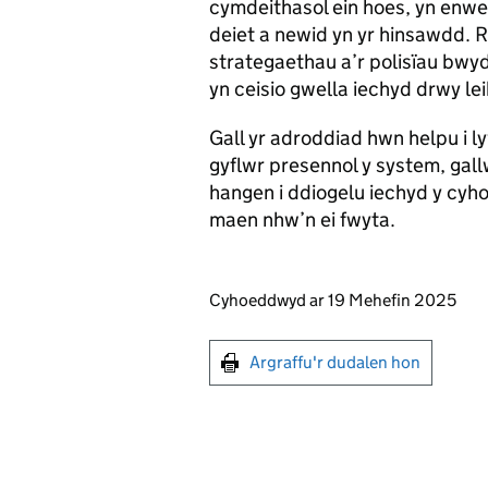
cymdeithasol ein hoes, yn enwe
deiet a newid yn yr hinsawdd. 
strategaethau a’r polisïau bwy
yn ceisio gwella iechyd drwy le
Gall yr adroddiad hwn helpu i 
gyflwr presennol y system, gall
hangen i ddiogelu iechyd y cyh
maen nhw’n ei fwyta.
Updates to this page
Cyhoeddwyd ar 19 Mehefin 2025
Argraffu'r dudalen hon
Argraffu'r dudalen hon