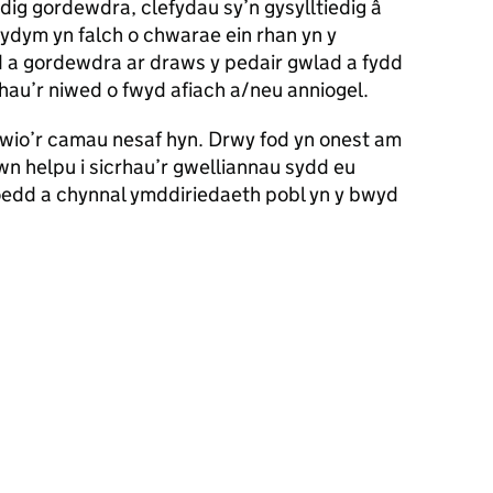
dig gordewdra, clefydau sy’n gysylltiedig â
Rydym yn falch o chwarae ein rhan yn y
d a gordewdra ar draws y pedair gwlad a fydd
ihau’r niwed o fwyd afiach a/neu anniogel.
lywio’r camau nesaf hyn. Drwy fod yn onest am
wn helpu i sicrhau’r gwelliannau sydd eu
oedd a chynnal ymddiriedaeth pobl yn y bwyd