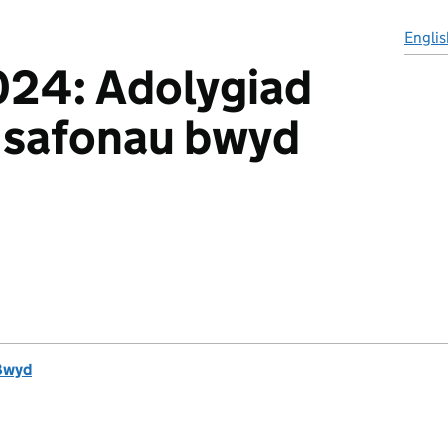
Englis
024: Adolygiad
 safonau bwyd
Bwyd