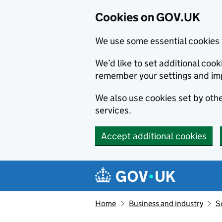
Cookies on GOV.UK
We use some essential cookies 
We’d like to set additional co
remember your settings and im
We also use cookies set by other
services.
Accept additional cookies
Skip to main content
Navigation menu
Home
Business and industry
S