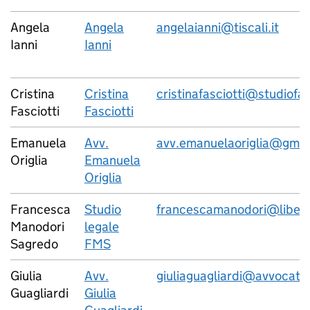
Angela
Angela
angelaianni@tiscali.it
Ianni
Ianni
Cristina
Cristina
cristinafasciotti@studiofa
Fasciotti
Fasciotti
Emanuela
Avv.
avv.emanuelaoriglia@gmai
Origlia
Emanuela
Origlia
Francesca
Studio
francescamanodori@libero
Manodori
legale
Sagredo
FMS
Giulia
Avv.
giuliaguagliardi@avvocato
Guagliardi
Giulia