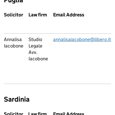
Solicitor
Law firm
Email Address
Annalisa
Studio
annalisaiacobone@libero.it
Iacobone
Legale
Avv.
Iacobone
Sardinia
Solicitor
Law firm
Email Address