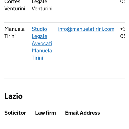
Cortesi
Legale
05
Venturini
Venturini
Manuela
Studio
info@manuelatirini.com
+3
Tirini
Legale
05
Avvocati
Manuela
Tirini
Lazio
Solicitor
Law firm
Email Address