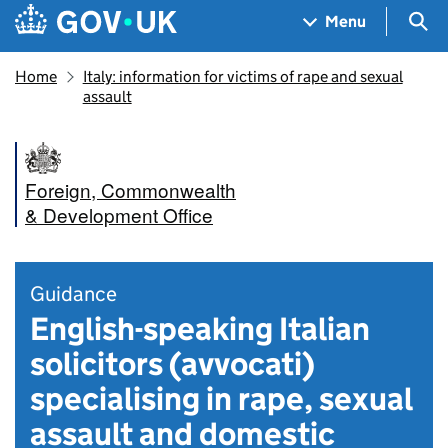
Skip to main content
Navigation menu
Sea
Menu
Home
Italy: information for victims of rape and sexual
assault
Foreign, Commonwealth
& Development Office
Guidance
English-speaking Italian
solicitors (avvocati)
specialising in rape, sexual
assault and domestic