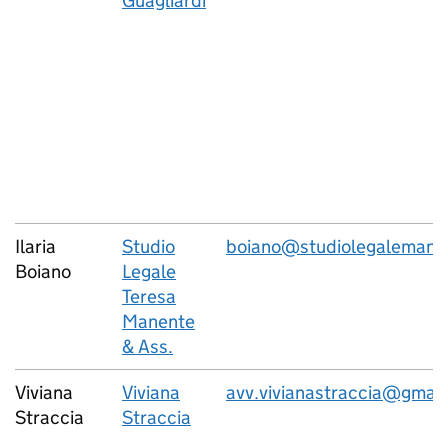
Guagliardi
Ilaria
Studio
boiano@studiolegalemanen
Boiano
Legale
Teresa
Manente
& Ass.
Viviana
Viviana
avv.vivianastraccia@gmai
Straccia
Straccia