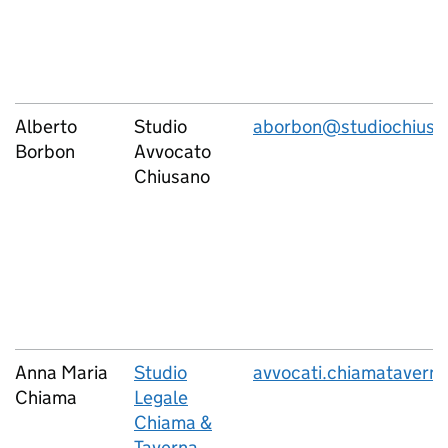
Alberto
Studio
aborbon@studiochiusan
Borbon
Avvocato
Chiusano
Anna Maria
Studio
avvocati.chiamataver
Chiama
Legale
Chiama &
Taverna