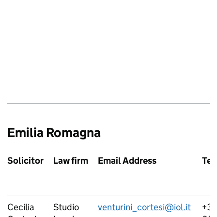
Emilia Romagna
Solicitor
Law firm
Email Address
Tel
Cecilia
Studio
venturini_cortesi@iol.it
+3