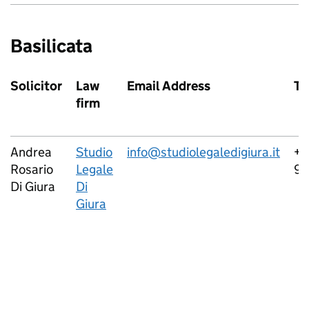
Basilicata
Solicitor
Law
Email Address
Te
firm
Andrea
Studio
info@studiolegaledigiura.it
+3
Rosario
Legale
92
Di Giura
Di
Giura