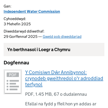
Gan:
Independent Water Commission
Cyhoeddwyd:
3 Mehefin 2025
Diweddarwyd ddiwethaf:
29 Gorffennaf 2025 —
Gweld pob diweddariad
Yn berthnasol i Loegr a Chymru
Dogfennau
Y Comisiwn Dŵr Annibynnol:
crynodeb gweithredol o'r adroddiad
terfynol
PDF
,
1.45 MB
,
67 o dudalennau
Efallai na fydd y ffeil hon yn addas ar