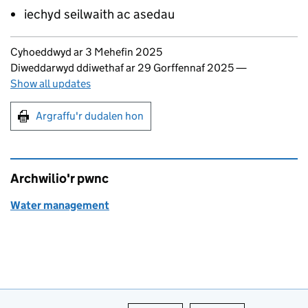
iechyd seilwaith ac asedau
Updates to this page
Cyhoeddwyd ar 3 Mehefin 2025
Diweddarwyd ddiwethaf ar 29 Gorffennaf 2025
—
Show all updates
Argraffu'r dudalen hon
Argraffu'r dudalen hon
Archwilio'r pwnc
Water management