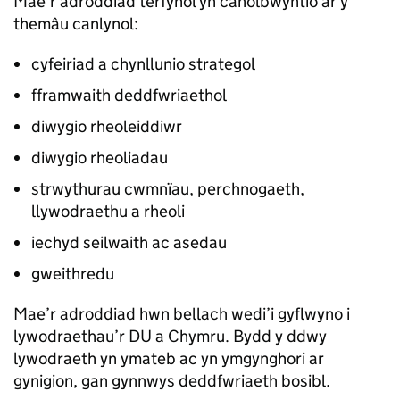
Mae’r adroddiad terfynol yn canolbwyntio ar y
themâu canlynol:
cyfeiriad a chynllunio strategol
fframwaith deddfwriaethol
diwygio rheoleiddiwr
diwygio rheoliadau
strwythurau cwmnïau, perchnogaeth,
llywodraethu a rheoli
iechyd seilwaith ac asedau
gweithredu
Mae’r adroddiad hwn bellach wedi’i gyflwyno i
lywodraethau’r DU a Chymru. Bydd y ddwy
lywodraeth yn ymateb ac yn ymgynghori ar
gynigion, gan gynnwys deddfwriaeth bosibl.