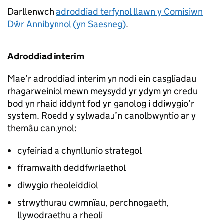
Darllenwch
adroddiad terfynol llawn y Comisiwn
Dŵr Annibynnol (yn Saesneg)
.
Adroddiad interim
Mae’r adroddiad interim yn nodi ein casgliadau
rhagarweiniol mewn meysydd yr ydym yn credu
bod yn rhaid iddynt fod yn ganolog i ddiwygio’r
system. Roedd y sylwadau’n canolbwyntio ar y
themâu canlynol:
cyfeiriad a chynllunio strategol
fframwaith deddfwriaethol
diwygio rheoleiddiol
strwythurau cwmnïau, perchnogaeth,
llywodraethu a rheoli