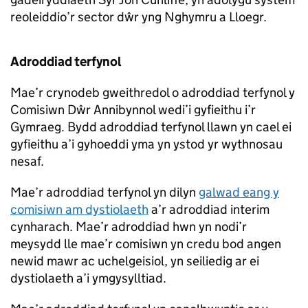
reoleiddio’r sector dŵr yng Nghymru a Lloegr.
Adroddiad terfynol
Mae’r crynodeb gweithredol o adroddiad terfynol y
Comisiwn Dŵr Annibynnol wedi’i gyfieithu i’r
Gymraeg. Bydd adroddiad terfynol llawn yn cael ei
gyfieithu a’i gyhoeddi yma yn ystod yr wythnosau
nesaf.
Mae’r adroddiad terfynol yn dilyn
galwad eang y
comisiwn am dystiolaeth
a’r adroddiad interim
cynharach. Mae’r adroddiad hwn yn nodi’r
meysydd lle mae’r comisiwn yn credu bod angen
newid mawr ac uchelgeisiol, yn seiliedig ar ei
dystiolaeth a’i ymgysylltiad.