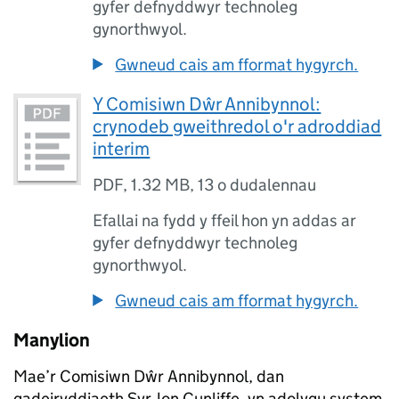
gyfer defnyddwyr technoleg
gynorthwyol.
Gwneud cais am fformat hygyrch.
Y Comisiwn Dŵr Annibynnol:
crynodeb gweithredol o'r adroddiad
interim
PDF
,
1.32 MB
,
13 o dudalennau
Efallai na fydd y ffeil hon yn addas ar
gyfer defnyddwyr technoleg
gynorthwyol.
Gwneud cais am fformat hygyrch.
Manylion
Mae’r Comisiwn Dŵr Annibynnol, dan
gadeiryddiaeth Syr Jon Cunliffe, yn adolygu system