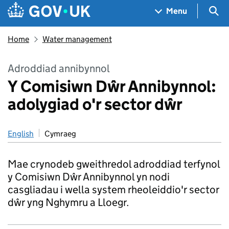
Skip to main content
Navigation menu
Sea
Menu
Home
Water management
Adroddiad annibynnol
Y Comisiwn Dŵr Annibynnol:
adolygiad o'r sector dŵr
English
Cymraeg
Mae crynodeb gweithredol adroddiad terfynol
y Comisiwn Dŵr Annibynnol yn nodi
casgliadau i wella system rheoleiddio'r sector
dŵr yng Nghymru a Lloegr.