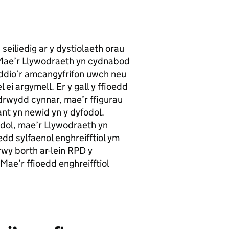
 seiliedig ar y dystiolaeth orau
. Mae’r Llywodraeth yn cydnabod
ddio’r amcangyfrifon uwch neu
 ei argymell. Er y gall y ffioedd
odrwydd cynnar, mae’r ffigurau
nt yn newid yn y dyfodol.
ddol, mae’r Llywodraeth yn
edd sylfaenol enghreifftiol ym
wy borth ar-lein RPD y
ae’r ffioedd enghreifftiol