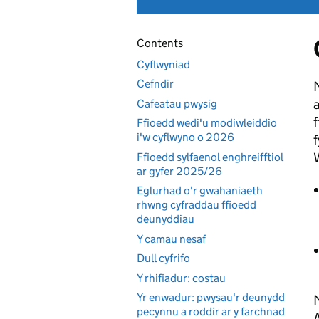
Contents
Cyflwyniad
Cefndir
a
Cafeatau pwysig
f
Ffioedd wedi'u modiwleiddio
i'w cyflwyno o 2026
Ffioedd sylfaenol enghreifftiol
ar gyfer 2025/26
Eglurhad o'r gwahaniaeth
rhwng cyfraddau ffioedd
deunyddiau
Y camau nesaf
Dull cyfrifo
Y rhifiadur: costau
Yr enwadur: pwysau'r deunydd
M
pecynnu a roddir ar y farchnad