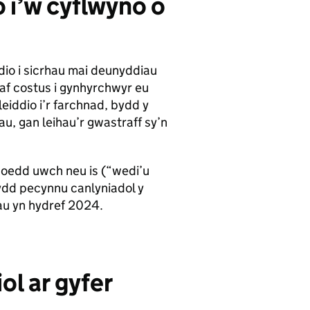
 i’w cyflwyno o
dio i sicrhau mai deunyddiau
iaf costus i gynhyrchwyr eu
eiddio i’r farchnad, bydd y
, gan leihau’r gwastraff sy’n
ioedd uwch neu is (“wedi’u
ydd pecynnu canlyniadol y
au yn hydref 2024.
ol ar gyfer