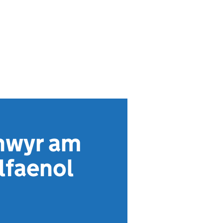
chwyr am
lfaenol