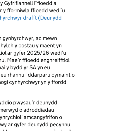
 Gyfrifiannell Ffioedd a
r y fformiwla ffioedd wedi’u
hyrchwyr drafft (Deunydd
an gynhyrchwyr, ac mewn
hylch y costau y maent yn
tiol ar gyfer 2025/26 wedi’u
u. Mae’r ffioedd enghreifftiol
hai y bydd yr SA yn eu
l eu rhannu i ddarparu cymaint o
ogi cynhyrchwyr yn y ffordd
efnyddio pwysau’r deunydd
gymerwyd o adroddiadau
ynrychioli amcangyfrifon o
prwy ar gyfer deunydd pecynnu