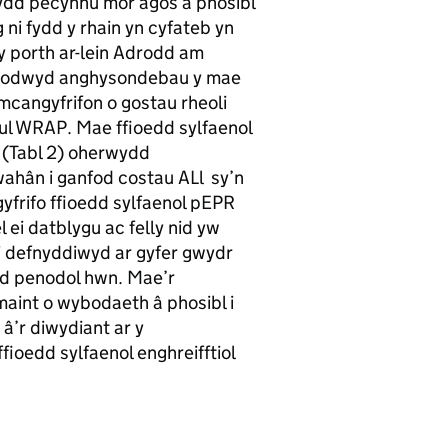
ydd pecynnu mor agos â phosibl
i fydd y rhain yn cyfateb yn
y porth ar-lein Adrodd am
nodwyd anghysondebau y mae
mcangyfrifon o gostau rheoli
ul WRAP. Mae ffioedd sylfaenol
r (Tabl 2) oherwydd
ahân i ganfod costau ALl sy’n
gyfrifo ffioedd sylfaenol pEPR
l ei datblygu ac felly nid yw
i defnyddiwyd ar gyfer gwydr
dd penodol hwn. Mae’r
aint o wybodaeth â phosibl i
 â’r diwydiant ar y
ioedd sylfaenol enghreifftiol