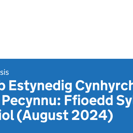
sis
eb Estynedig Cynhyr
Pecynnu: Ffioedd Sy
iol (August 2024)