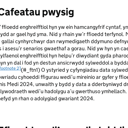
Cafeatau pwysig
 ffioedd enghreifftiol hyn yw ein hamcangyfrif cyntaf, yn
ydd ar gael hyd yma. Nid y rhain yw’r ffioedd terfynol
y gallai cynhyrchwyr dan rwymedigaeth ddymuno defny
s i asesu’r senarios gwaethaf a gorau. Nid yw hyn yn cael
ylfaenol enghreifftiol hyn helpu’r diwydiant gyda phar
yn yn dal i fod yn destun ansicrwydd sylweddol a bydda
footnote 2]
(#_ftn1) O ystyried y cyfyngiadau data sylwe
wriadu cyhoeddi ffigurau wedi’u mireinio ar gyfer y ffio
is Medi 2024, unwaith y bydd y data a dderbyniwyd dr
lywodraeth wedi’u hadolygu a’u gwerthuso ymhellach. M
hefyd yn rhan o adolygiad gwariant 2024.