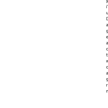
u
a
e
c
t
w
o
g
r
n