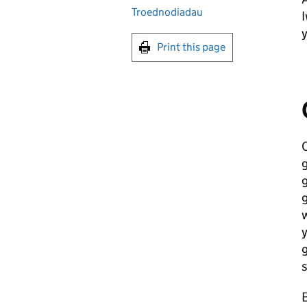
Troednodiadau
y
Print this page
C
g
g
g
w
g
s