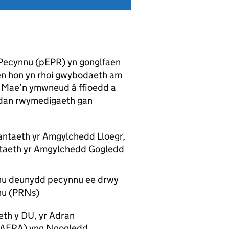
Pecynnu (pEPR) yn gonglfaen
fen hon yn rhoi gwybodaeth am
R. Mae’n ymwneud â ffioedd a
 dan rwymedigaeth gan
siantaeth yr Amgylchedd Lloegr,
ntaeth yr Amgylchedd Gogledd
lchu deunydd pecynnu ee drwy
nu (PRNs)
eth y DU, yr Adran
DAERA) yng Ngogledd