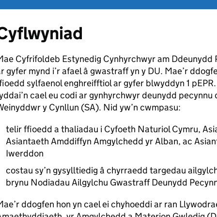
Cyflwyniad
Mae Cyfrifoldeb Estynedig Cynhyrchwyr am Ddeunydd 
r gyfer mynd i’r afael â gwastraff yn y DU. Mae’r ddog
fioedd sylfaenol enghreifftiol ar gyfer blwyddyn 1 pEP
fyddai’n cael eu codi ar gynhyrchwyr deunydd pecynnu
Weinyddwr y Cynllun (SA). Nid yw’n cwmpasu:
telir ffioedd a thaliadau i Cyfoeth Naturiol Cymru, A
Asiantaeth Amddiffyn Amgylchedd yr Alban, ac Asia
Iwerddon
costau sy’n gysylltiedig â chyrraedd targedau ailgy
brynu Nodiadau Ailgylchu Gwastraff Deunydd Pecyn
ae’r ddogfen hon yn cael ei chyhoeddi ar ran Llywodra
Amaethyddiaeth, yr Amgylchedd a Materion Gwledig (