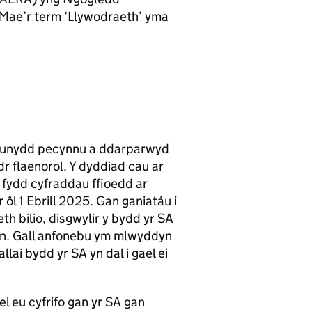
 Mae’r term ‘Llywodraeth’ yma
 ddeunydd pecynnu a ddarparwyd
r flaenorol. Y dyddiad cau ar
i fydd cyfraddau ffioedd ar
l 1 Ebrill 2025. Gan ganiatáu i
h bilio, disgwylir y bydd yr SA
yn. Gall anfonebu ym mlwyddyn
ai bydd yr SA yn dal i gael ei
 eu cyfrifo gan yr SA gan