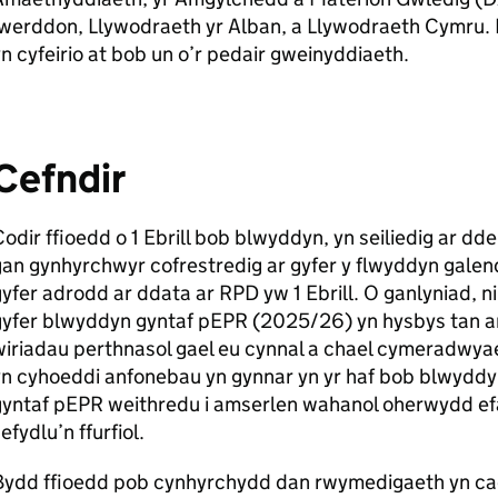
Iwerddon, Llywodraeth yr Alban, a Llywodraeth Cymru.
n cyfeirio at bob un o’r pedair gweinyddiaeth.
Cefndir
odir ffioedd o 1 Ebrill bob blwyddyn, yn seiliedig ar
an gynhyrchwyr cofrestredig ar gyfer y flwyddyn galend
yfer adrodd ar ddata ar RPD yw 1 Ebrill. O ganlyniad, n
yfer blwyddyn gyntaf pEPR (2025/26) yn hysbys tan ar ô
iriadau perthnasol gael eu cynnal a chael cymeradwyaet
yn cyhoeddi anfonebau yn gynnar yn yr haf bob blwydd
yntaf pEPR weithredu i amserlen wahanol oherwydd efall
efydlu’n ffurfiol.
Bydd ffioedd pob cynhyrchydd dan rwymedigaeth yn cael