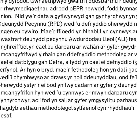
yn y dyfodol. Gwnaethpwyd gwaith i ddosbarthu’r deun
i’r rhwymedigaethau adrodd pEPR newydd, fodd bynnag n
nion. Nid yw’r data a gyflwynwyd gan gynhyrchwyr yn 
Ddeunydd Pecynnu (RPD) wedi’u defnyddio oherwydd 
ngen eu cywiro. Mae’r ffioedd yn Nhabl 1 yn cynnwys a
gwastraff deunydd pecynnu Awdurdodau Lleol (ALl) fes
nghreifftiol yn cael eu darparu ar wahân ar gyfer gwyd
amcangyfrifwyd y rhain gan ddefnyddio methodoleg ar w
ael ei datblygu gan Defra, a fydd yn cael ei defnyddio i 
erfynol. Ar hyn o bryd, mae’r fethodoleg hon yn dal i gae
edi’i chymhwyso ar draws yr holl ddeunyddiau, ond fe’
herwydd ystyrir ei bod yn fwy cadarn ar gyfer y deuny
amcangyfrifon hyn wedi’u cynnwys er mwyn darparu cym
ynhyrchwyr, ac i fod yn sail ar gyfer ymgysylltu parhaus
hagdybiaethau methodolegol sylfaenol cyn rhyddhau’r ff
esaf.