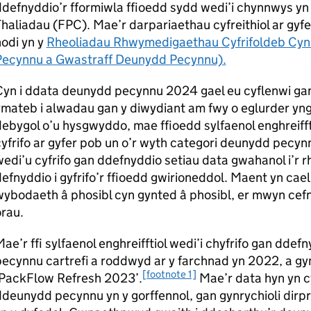
defnyddio’r fformiwla ffioedd sydd wedi’i chynnwys yn y
haliadau (FPC). Mae’r darpariaethau cyfreithiol ar gyfe
odi yn y
Rheoliadau Rhwymedigaethau Cyfrifoldeb Cyn
Pecynnu a Gwastraff Deunydd Pecynnu).
Cyn i ddata deunydd pecynnu 2024 gael eu cyflenwi g
mateb i alwadau gan y diwydiant am fwy o eglurder yng
ebygol o’u hysgwyddo, mae ffioedd sylfaenol enghreiff
yfrifo ar gyfer pob un o’r wyth categori deunydd pecynn
edi’u cyfrifo gan ddefnyddio setiau data gwahanol i’r r
efnyddio i gyfrifo’r ffioedd gwirioneddol. Maent yn cae
ybodaeth â phosibl cyn gynted â phosibl, er mwyn cefn
rau.
ae’r ffi sylfaenol enghreifftiol wedi’i chyfrifo gan dd
pecynnu cartrefi a roddwyd ar y farchnad yn 2022, a 
[footnote 1]
‘PackFlow Refresh 2023’.
Mae’r data hyn yn c
deunydd pecynnu yn y gorffennol, gan gynrychioli dir