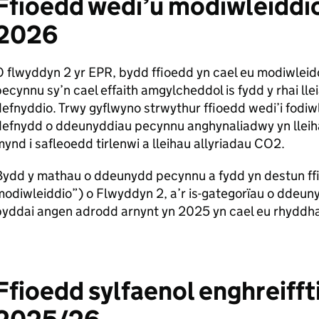
Ffioedd wedi’u modiwleiddio
2026
 flwyddyn 2 yr EPR, bydd ffioedd yn cael eu modiwleid
ecynnu sy’n cael effaith amgylcheddol is fydd y rhai lle
efnyddio. Trwy gyflwyno strwythur ffioedd wedi’i fodiwl
efnydd o ddeunyddiau pecynnu anghynaliadwy yn lleihau
ynd i safleoedd tirlenwi a lleihau allyriadau CO2.
Bydd y mathau o ddeunydd pecynnu a fydd yn destun ff
odiwleiddio”) o Flwyddyn 2, a’r is-gategorïau o ddeun
byddai angen adrodd arnynt yn 2025 yn cael eu rhyddh
Ffioedd sylfaenol enghreiffti