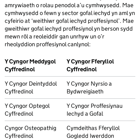
amrywiaeth o rolau penodol a’u cymhwysedd. Mae
cymhwysedd o fewn y sector gofal iechyd yn aml yn
cyfeirio at ‘weithiwr gofal iechyd proffesiynol’. Mae
gweithiwr gofal iechyd proffesiynol yn berson sydd
mewn rôl a reoleiddir gan unrhyw un o’r
rheolyddion proffesiynol canlynol:
Y Cyngor Meddygol
Y Cyngor Fferyllol
Cyffredinol
Cyffredinol
Y Cyngor Deintyddol
Y Cyngor Nyrsio a
Cyffredinol
Bydwreigiaeth
Y Cyngor Optegol
Y Cyngor Proffesiynau
Cyffredinol
Iechyd a Gofal
Cyngor Osteopathig
Cymdeithas Fferyllol
Cyffredinol
Gogledd Iwerddon