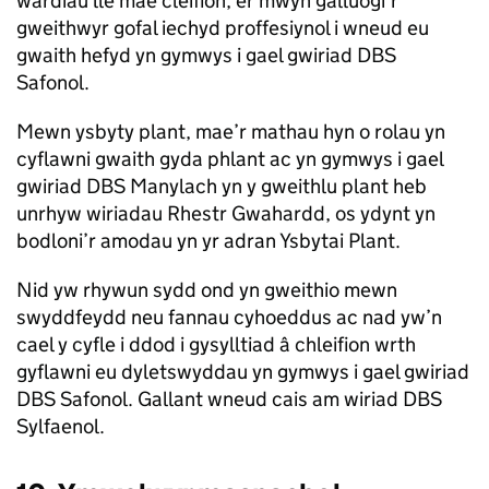
wardiau lle mae cleifion, er mwyn galluogi’r
gweithwyr gofal iechyd proffesiynol i wneud eu
gwaith hefyd yn gymwys i gael gwiriad DBS
Safonol.
Mewn ysbyty plant, mae’r mathau hyn o rolau yn
cyflawni gwaith gyda phlant ac yn gymwys i gael
gwiriad DBS Manylach yn y gweithlu plant heb
unrhyw wiriadau Rhestr Gwahardd, os ydynt yn
bodloni’r amodau yn yr adran Ysbytai Plant.
Nid yw rhywun sydd ond yn gweithio mewn
swyddfeydd neu fannau cyhoeddus ac nad yw’n
cael y cyfle i ddod i gysylltiad â chleifion wrth
gyflawni eu dyletswyddau yn gymwys i gael gwiriad
DBS Safonol. Gallant wneud cais am wiriad DBS
Sylfaenol.