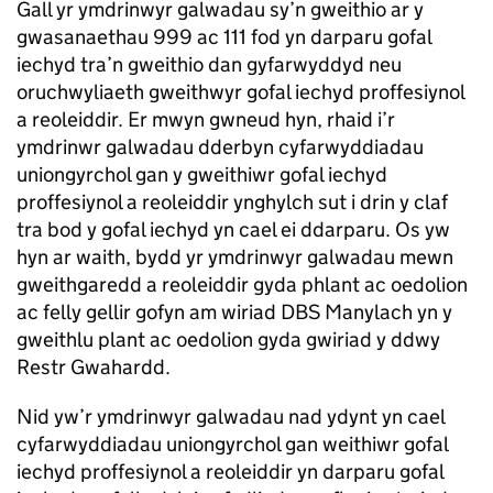
Gall yr ymdrinwyr galwadau sy’n gweithio ar y
gwasanaethau 999 ac 111 fod yn darparu gofal
iechyd tra’n gweithio dan gyfarwyddyd neu
oruchwyliaeth gweithwyr gofal iechyd proffesiynol
a reoleiddir. Er mwyn gwneud hyn, rhaid i’r
ymdrinwr galwadau dderbyn cyfarwyddiadau
uniongyrchol gan y gweithiwr gofal iechyd
proffesiynol a reoleiddir ynghylch sut i drin y claf
tra bod y gofal iechyd yn cael ei ddarparu. Os yw
hyn ar waith, bydd yr ymdrinwyr galwadau mewn
gweithgaredd a reoleiddir gyda phlant ac oedolion
ac felly gellir gofyn am wiriad DBS Manylach yn y
gweithlu plant ac oedolion gyda gwiriad y ddwy
Restr Gwahardd.
Nid yw’r ymdrinwyr galwadau nad ydynt yn cael
cyfarwyddiadau uniongyrchol gan weithiwr gofal
iechyd proffesiynol a reoleiddir yn darparu gofal