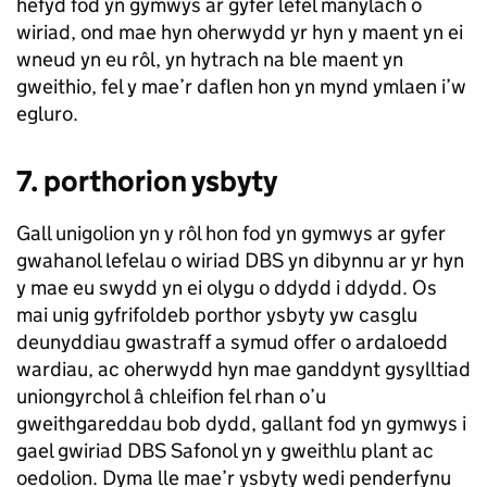
hefyd fod yn gymwys ar gyfer lefel manylach o
wiriad, ond mae hyn oherwydd yr hyn y maent yn ei
wneud yn eu rôl, yn hytrach na ble maent yn
gweithio, fel y mae’r daflen hon yn mynd ymlaen i’w
egluro.
7. porthorion ysbyty
Gall unigolion yn y rôl hon fod yn gymwys ar gyfer
gwahanol lefelau o wiriad DBS yn dibynnu ar yr hyn
y mae eu swydd yn ei olygu o ddydd i ddydd. Os
mai unig gyfrifoldeb porthor ysbyty yw casglu
deunyddiau gwastraff a symud offer o ardaloedd
wardiau, ac oherwydd hyn mae ganddynt gysylltiad
uniongyrchol â chleifion fel rhan o’u
gweithgareddau bob dydd, gallant fod yn gymwys i
gael gwiriad DBS Safonol yn y gweithlu plant ac
oedolion. Dyma lle mae’r ysbyty wedi penderfynu