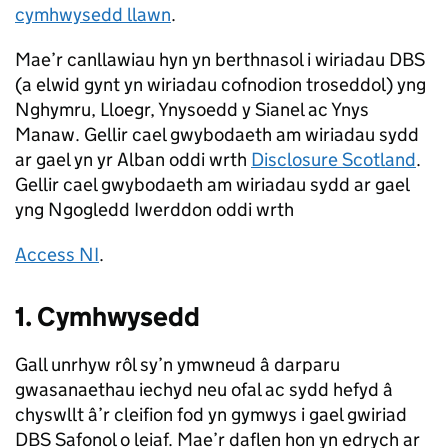
cymhwysedd llawn
.
Mae’r canllawiau hyn yn berthnasol i wiriadau DBS
(a elwid gynt yn wiriadau cofnodion troseddol) yng
Nghymru, Lloegr, Ynysoedd y Sianel ac Ynys
Manaw. Gellir cael gwybodaeth am wiriadau sydd
ar gael yn yr Alban oddi wrth
Disclosure Scotland
.
Gellir cael gwybodaeth am wiriadau sydd ar gael
yng Ngogledd Iwerddon oddi wrth
Access NI
.
1. Cymhwysedd
Gall unrhyw rôl sy’n ymwneud â darparu
gwasanaethau iechyd neu ofal ac sydd hefyd â
chyswllt â’r cleifion fod yn gymwys i gael gwiriad
DBS Safonol o leiaf. Mae’r daflen hon yn edrych ar