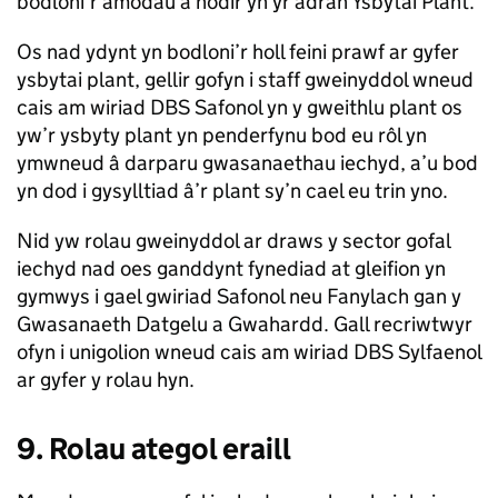
bodloni’r amodau a nodir yn yr adran Ysbytai Plant.
Os nad ydynt yn bodloni’r holl feini prawf ar gyfer
ysbytai plant, gellir gofyn i staff gweinyddol wneud
cais am wiriad DBS Safonol yn y gweithlu plant os
yw’r ysbyty plant yn penderfynu bod eu rôl yn
ymwneud â darparu gwasanaethau iechyd, a’u bod
yn dod i gysylltiad â’r plant sy’n cael eu trin yno.
Nid yw rolau gweinyddol ar draws y sector gofal
iechyd nad oes ganddynt fynediad at gleifion yn
gymwys i gael gwiriad Safonol neu Fanylach gan y
Gwasanaeth Datgelu a Gwahardd. Gall recriwtwyr
ofyn i unigolion wneud cais am wiriad DBS Sylfaenol
ar gyfer y rolau hyn.
9. Rolau ategol eraill