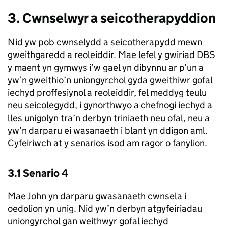
3. Cwnselwyr a seicotherapyddion
Nid yw pob cwnselydd a seicotherapydd mewn
gweithgaredd a reoleiddir. Mae lefel y gwiriad DBS
y maent yn gymwys i’w gael yn dibynnu ar p’un a
yw’n gweithio’n uniongyrchol gyda gweithiwr gofal
iechyd proffesiynol a reoleiddir, fel meddyg teulu
neu seicolegydd, i gynorthwyo a chefnogi iechyd a
lles unigolyn tra’n derbyn triniaeth neu ofal, neu a
yw’n darparu ei wasanaeth i blant yn ddigon aml.
Cyfeiriwch at y senarios isod am ragor o fanylion.
3.1 Senario 4
Mae John yn darparu gwasanaeth cwnsela i
oedolion yn unig. Nid yw’n derbyn atgyfeiriadau
uniongyrchol gan weithwyr gofal iechyd