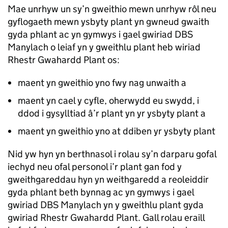
Mae unrhyw un sy’n gweithio mewn unrhyw rôl neu
gyflogaeth mewn ysbyty plant yn gwneud gwaith
gyda phlant ac yn gymwys i gael gwiriad DBS
Manylach o leiaf yn y gweithlu plant heb wiriad
Rhestr Gwahardd Plant os:
maent yn gweithio yno fwy nag unwaith a
maent yn cael y cyfle, oherwydd eu swydd, i
ddod i gysylltiad â’r plant yn yr ysbyty plant a
maent yn gweithio yno at ddiben yr ysbyty plant
Nid yw hyn yn berthnasol i rolau sy’n darparu gofal
iechyd neu ofal personol i’r plant gan fod y
gweithgareddau hyn yn weithgaredd a reoleiddir
gyda phlant beth bynnag ac yn gymwys i gael
gwiriad DBS Manylach yn y gweithlu plant gyda
gwiriad Rhestr Gwahardd Plant. Gall rolau eraill