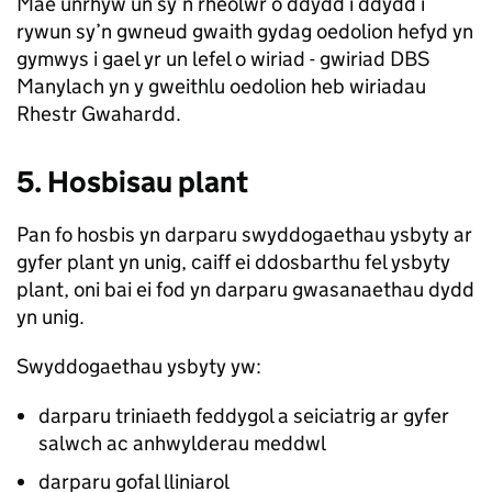
Mae unrhyw un sy’n rheolwr o ddydd i ddydd i
rywun sy’n gwneud gwaith gydag oedolion hefyd yn
gymwys i gael yr un lefel o wiriad - gwiriad DBS
Manylach yn y gweithlu oedolion heb wiriadau
Rhestr Gwahardd.
5. Hosbisau plant
Pan fo hosbis yn darparu swyddogaethau ysbyty ar
gyfer plant yn unig, caiff ei ddosbarthu fel ysbyty
plant, oni bai ei fod yn darparu gwasanaethau dydd
yn unig.
Swyddogaethau ysbyty yw:
darparu triniaeth feddygol a seiciatrig ar gyfer
salwch ac anhwylderau meddwl
darparu gofal lliniarol