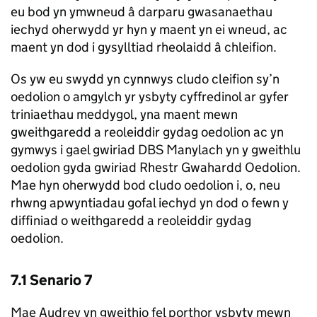
eu bod yn ymwneud â darparu gwasanaethau
iechyd oherwydd yr hyn y maent yn ei wneud, ac
maent yn dod i gysylltiad rheolaidd â chleifion.
Os yw eu swydd yn cynnwys cludo cleifion sy’n
oedolion o amgylch yr ysbyty cyffredinol ar gyfer
triniaethau meddygol, yna maent mewn
gweithgaredd a reoleiddir gydag oedolion ac yn
gymwys i gael gwiriad DBS Manylach yn y gweithlu
oedolion gyda gwiriad Rhestr Gwahardd Oedolion.
Mae hyn oherwydd bod cludo oedolion i, o, neu
rhwng apwyntiadau gofal iechyd yn dod o fewn y
diffiniad o weithgaredd a reoleiddir gydag
oedolion.
7.1 Senario 7
Mae Audrey yn gweithio fel porthor ysbyty mewn