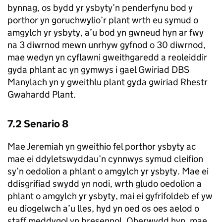
bynnag, os bydd yr ysbyty’n penderfynu bod y
porthor yn goruchwylio’r plant wrth eu symud o
amgylch yr ysbyty, a’u bod yn gwneud hyn ar fwy
na 3 diwrnod mewn unrhyw gyfnod o 30 diwrnod,
mae wedyn yn cyflawni gweithgaredd a reoleiddir
gyda phlant ac yn gymwys i gael Gwiriad DBS
Manylach yn y gweithlu plant gyda gwiriad Rhestr
Gwahardd Plant.
7.2 Senario 8
Mae Jeremiah yn gweithio fel porthor ysbyty ac
mae ei ddyletswyddau’n cynnwys symud cleifion
sy’n oedolion a phlant o amgylch yr ysbyty. Mae ei
ddisgrifiad swydd yn nodi, wrth gludo oedolion a
phlant o amgylch yr ysbyty, mai ei gyfrifoldeb ef yw
eu diogelwch a’u lles, hyd yn oed os oes aelod o
staff meddygol yn bresennol. Oherwydd hyn, mae