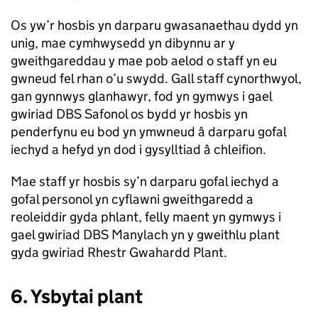
Os yw’r hosbis yn darparu gwasanaethau dydd yn
unig, mae cymhwysedd yn dibynnu ar y
gweithgareddau y mae pob aelod o staff yn eu
gwneud fel rhan o’u swydd. Gall staff cynorthwyol,
gan gynnwys glanhawyr, fod yn gymwys i gael
gwiriad DBS Safonol os bydd yr hosbis yn
penderfynu eu bod yn ymwneud â darparu gofal
iechyd a hefyd yn dod i gysylltiad â chleifion.
Mae staff yr hosbis sy’n darparu gofal iechyd a
gofal personol yn cyflawni gweithgaredd a
reoleiddir gyda phlant, felly maent yn gymwys i
gael gwiriad DBS Manylach yn y gweithlu plant
gyda gwiriad Rhestr Gwahardd Plant.
6. Ysbytai plant