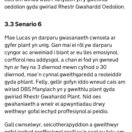
oedolion gyda gwiriad Rhestr Gwahardd Oedolion.
3.3 Senario 6
Mae Lucas yn darparu gwasanaeth cwnsela ar
gyfer plant yn unig. Gan mai ei rôl yw darparu
cyngor ac arweiniad i blant ar eu lles emosiynol,
corfforol neu addysgol, a chan ei fod yn gwneud
hyn ar fwy na 3 diwrnod mewn cyfnod o 30
diwrnod, mae’n cynnal gweithgaredd a reoleiddir
gyda phlant. Felly, gellir gofyn iddo wneud cais am
wiriad DBS Manylach yn y gweithlu plant gyda
gwiriad Rhestr Gwahardd Plant. Nid oes
gwahaniaeth a wneir ei apwyntiadau drwy
weithwyr gofal iechyd proffesiynol ai peidio.
Gall cwnselwyr, seicotherapyddion a gweithwyr
gofal iechyd proffesiynol eraill sy’n cael eu talu am