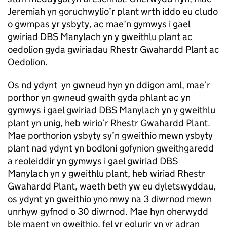
Jeremiah yn goruchwylio’r plant wrth iddo eu cludo
o gwmpas yr ysbyty, ac mae’n gymwys i gael
gwiriad DBS Manylach yn y gweithlu plant ac
oedolion gyda gwiriadau Rhestr Gwahardd Plant ac
Oedolion.
Os nd ydynt yn gwneud hyn yn ddigon aml, mae’r
porthor yn gwneud gwaith gyda phlant ac yn
gymwys i gael gwiriad DBS Manylach yn y gweithlu
plant yn unig, heb wirio’r Rhestr Gwahardd Plant.
Mae porthorion ysbyty sy’n gweithio mewn ysbyty
plant nad ydynt yn bodloni gofynion gweithgaredd
a reoleiddir yn gymwys i gael gwiriad DBS
Manylach yn y gweithlu plant, heb wiriad Rhestr
Gwahardd Plant, waeth beth yw eu dyletswyddau,
os ydynt yn gweithio yno mwy na 3 diwrnod mewn
unrhyw gyfnod o 30 diwrnod. Mae hyn oherwydd
ble maent yn gweithio, fel yr eglurir yn yr adran