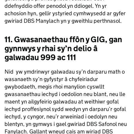
ddefnyddio offer penodol yn ddiogel. Yn yr
achosion hyn, gellir ystyried cymhwysedd ar gyfer
gwiriad DBS Manylach yn y gweithlu perthnasol.
11. Gwasanaethau ffôn y GIG, gan
gynnwys y rhai sy’n delio â
galwadau 999 ac 111
Nid yw ymdrinwyr galwadau sy’n darparu math o
wasanaeth sy’n gyfystyr â chyfeiriadur
gwybodaeth, megis rhoi manylion cyswllt
gwasanaethau iechyd i oedolion neu blant, neu lle
maent yn ailgyfeirio galwadau at weithiwr gofal
iechyd proffesiynol sydd wedyn yn darparu’r gofal
iechyd, y cyngor, neu’r arweiniad i oedolyn neu
blentyn, yn gymwys i gael gwiriad DBS Safonol neu
Fanylach. Gallant wneud cais am wiriad DBS