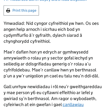
Print this page
Ymwadiad: Nid cyngor cyfreithiol yw hwn. Os oes
angen help arnoch i sicrhau eich bod yn
cydymffurfio â’r gyfraith, dylech siarad â
chynghorydd cyfreithiol.
Mae’r daflen hon yn edrych ar gymhwysedd
amrywiaeth o rolau yn y sector gofal iechyd yn
seiliedig ar ddisgrifiadau generig o’r rolau a’u
cyfrifoldebau. Mae’r canllaw hwn yn berthnasol
p’un a yw’r unigolion yn cael eu talu neu’n ddi-dâl.
Gall unrhyw newidiadau i rôl neu’r gweithgareddau
y mae person y6 eu cyflawni effeithio ar lefel y
gwiriad sy’n berthnasol. Am ragor o wybodaeth,
cyfeiriwch at ein gwefan i gael
canllawiau