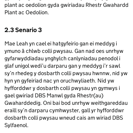
plant ac oedolion gyda gwiriadau Rhestr Gwahardd
Plant ac Oedolion.
2.3 Senario 3
Mae Leah yn cael ei hatgyfeirio gan ei meddyg i
ymuno â chlwb colli pwysau. Gan nad oes unrhyw
gyfarwyddiadau ynghylch canlyniadau penodol i
glaf unigol wedi’u darparu gan y meddyg i’r sawl
sy’n rhedeg y dosbarth colli pwysau hwnnw, nid yw
hyn yn gyfeiriad nac yn oruchwyliaeth. Nid yw
hyfforddwr y dosbarth colli pwysau yn gymwys i
gael gwiriad DBS Manwl gyda Rhestr(au)
Gwaharddedig. Oni bai bod unrhyw weithgareddau
eraill sy’n darparu cymhwyster, gall yr hyfforddwr
dosbarth colli pwysau wneud cais am wiriad DBS
Sylfaenol.