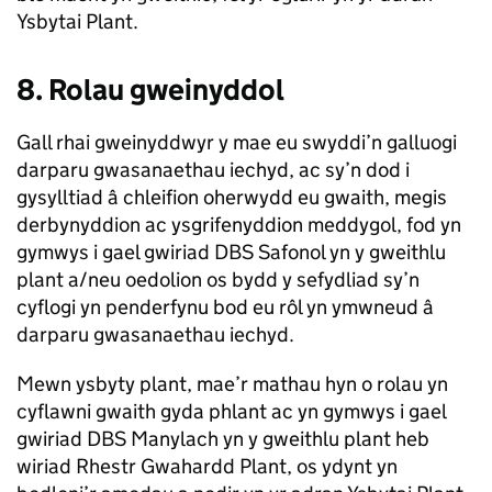
Ysbytai Plant.
8. Rolau gweinyddol
Gall rhai gweinyddwyr y mae eu swyddi’n galluogi
darparu gwasanaethau iechyd, ac sy’n dod i
gysylltiad â chleifion oherwydd eu gwaith, megis
derbynyddion ac ysgrifenyddion meddygol, fod yn
gymwys i gael gwiriad DBS Safonol yn y gweithlu
plant a/neu oedolion os bydd y sefydliad sy’n
cyflogi yn penderfynu bod eu rôl yn ymwneud â
darparu gwasanaethau iechyd.
Mewn ysbyty plant, mae’r mathau hyn o rolau yn
cyflawni gwaith gyda phlant ac yn gymwys i gael
gwiriad DBS Manylach yn y gweithlu plant heb
wiriad Rhestr Gwahardd Plant, os ydynt yn