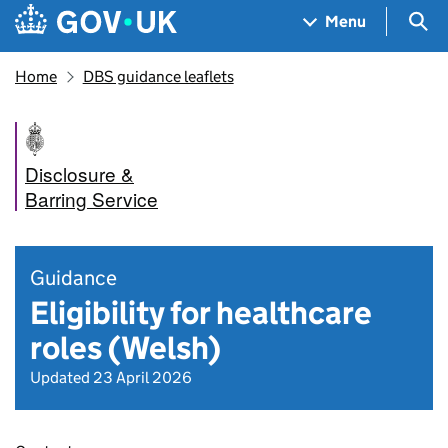
Skip to main content
Navigation menu
Sea
Menu
Home
DBS guidance leaflets
Disclosure &
Barring Service
Guidance
Eligibility for healthcare
roles (Welsh)
Updated 23 April 2026