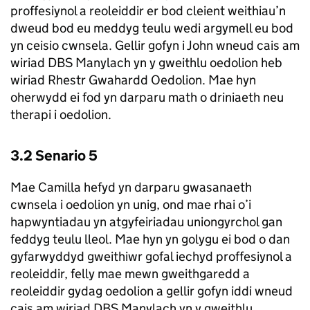
proffesiynol a reoleiddir er bod cleient weithiau’n
dweud bod eu meddyg teulu wedi argymell eu bod
yn ceisio cwnsela. Gellir gofyn i John wneud cais am
wiriad DBS Manylach yn y gweithlu oedolion heb
wiriad Rhestr Gwahardd Oedolion. Mae hyn
oherwydd ei fod yn darparu math o driniaeth neu
therapi i oedolion.
3.2 Senario 5
Mae Camilla hefyd yn darparu gwasanaeth
cwnsela i oedolion yn unig, ond mae rhai o’i
hapwyntiadau yn atgyfeiriadau uniongyrchol gan
feddyg teulu lleol. Mae hyn yn golygu ei bod o dan
gyfarwyddyd gweithiwr gofal iechyd proffesiynol a
reoleiddir, felly mae mewn gweithgaredd a
reoleiddir gydag oedolion a gellir gofyn iddi wneud
cais am wiriad DBS Manylach yn y gweithlu