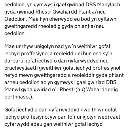
oedolion, yn gymwys i gael gwiriad DBS Manylach
gyda gwiriad Rhestr Gwahardd Plant a/neu
Oedolion. Mae hyn oherwydd eu bod yn cyflawni
gweithgaredd rheoledig gyda phlant a/neu
oedolion.
Mae unrhyw unigolyn nad yw’n weithiwr gofal
iechyd proffesiynol a reoleiddir ei hun ond sy’n
darparu gofal iechyd o dan gyfarwyddyd neu
oruchwyliaeth gweithiwr gofal iechyd proffesiynol
hefyd mewn gweithgaredd a reoleiddir gyda phlant
a/neu oedolion ac yn gymwys i gael gwiriad DBS
Manwl gyda gwiriad o’r Rhestr(au) Waharddedig
berthnasol).
Gofal iechyd o dan gyfarwyddyd gweithiwr gofal
iechyd proffesiynol yw pan fo’r unigolyn wedi cael
cyfarwyddiadau gan weithiwr gofal iechyd