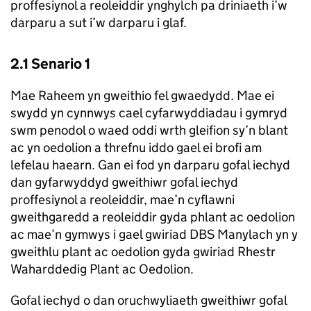
proffesiynol a reoleiddir ynghylch pa driniaeth i’w
darparu a sut i’w darparu i glaf.
2.1 Senario 1
Mae Raheem yn gweithio fel gwaedydd. Mae ei
swydd yn cynnwys cael cyfarwyddiadau i gymryd
swm penodol o waed oddi wrth gleifion sy’n blant
ac yn oedolion a threfnu iddo gael ei brofi am
lefelau haearn. Gan ei fod yn darparu gofal iechyd
dan gyfarwyddyd gweithiwr gofal iechyd
proffesiynol a reoleiddir, mae’n cyflawni
gweithgaredd a reoleiddir gyda phlant ac oedolion
ac mae’n gymwys i gael gwiriad DBS Manylach yn y
gweithlu plant ac oedolion gyda gwiriad Rhestr
Waharddedig Plant ac Oedolion.
Gofal iechyd o dan oruchwyliaeth gweithiwr gofal