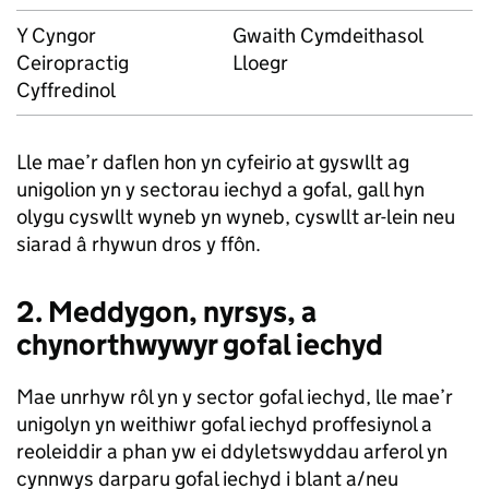
Y Cyngor
Gwaith Cymdeithasol
Ceiropractig
Lloegr
Cyffredinol
Lle mae’r daflen hon yn cyfeirio at gyswllt ag
unigolion yn y sectorau iechyd a gofal, gall hyn
olygu cyswllt wyneb yn wyneb, cyswllt ar-lein neu
siarad â rhywun dros y ffôn.
2. Meddygon, nyrsys, a
chynorthwywyr gofal iechyd
Mae unrhyw rôl yn y sector gofal iechyd, lle mae’r
unigolyn yn weithiwr gofal iechyd proffesiynol a
reoleiddir a phan yw ei ddyletswyddau arferol yn
cynnwys darparu gofal iechyd i blant a/neu