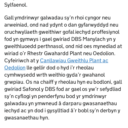
Sylfaenol.
Gall ymdrinwyr galwadau sy’n rhoi cyngor neu
arweiniad, ond nad ydynt o dan gyfarwyddyd neu
oruchwyliaeth gweithiwr gofal iechyd proffesiynol
fod yn gymwys i gael gwiriad DBS Manylach yn y
gweithluoedd perthnasol, ond nid oes mynediad at
wiriad o’r Rhestr Gwahardd Plant neu Oedolion.
Cyfeiriwch at y
Canllawiau Gweithlu Plant ac
Oedolion
lle gellir dod o hyd i’r rheolau
cymhwysedd wrth weithio gyda’r gwahanol
grwpiau. Os na chaiff y rheolau hyn eu bodloni, gall
gwiriad Safonol y DBS fod ar gael os yw’r sefydliad
sy’n cyflogi yn penderfynu bod yr ymdrinwyr
galwadau yn ymwneud â darparu gwasanaethau
iechyd ac yn dod i gysylltiad â’r bobl sy’n derbyn y
gwasanaethau hyn.