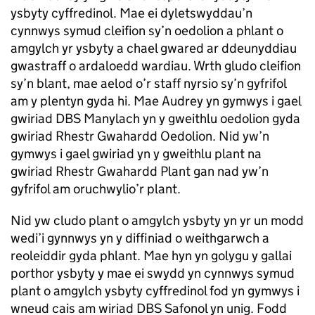
ysbyty cyffredinol. Mae ei dyletswyddau’n
cynnwys symud cleifion sy’n oedolion a phlant o
amgylch yr ysbyty a chael gwared ar ddeunyddiau
gwastraff o ardaloedd wardiau. Wrth gludo cleifion
sy’n blant, mae aelod o’r staff nyrsio sy’n gyfrifol
am y plentyn gyda hi. Mae Audrey yn gymwys i gael
gwiriad DBS Manylach yn y gweithlu oedolion gyda
gwiriad Rhestr Gwahardd Oedolion. Nid yw’n
gymwys i gael gwiriad yn y gweithlu plant na
gwiriad Rhestr Gwahardd Plant gan nad yw’n
gyfrifol am oruchwylio’r plant.
Nid yw cludo plant o amgylch ysbyty yn yr un modd
wedi’i gynnwys yn y diffiniad o weithgarwch a
reoleiddir gyda phlant. Mae hyn yn golygu y gallai
porthor ysbyty y mae ei swydd yn cynnwys symud
plant o amgylch ysbyty cyffredinol fod yn gymwys i
wneud cais am wiriad DBS Safonol yn unig. Fodd