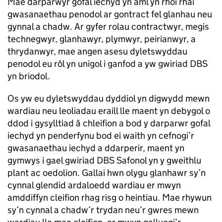
Mae darparwyr gofal iechyd yn aml yn rhoi rhai
gwasanaethau penodol ar gontract fel glanhau neu
gynnal a chadw. Ar gyfer rolau contractwyr, megis
technegwyr, glanhawyr, plymwyr, peirianwyr, a
thrydanwyr, mae angen asesu dyletswyddau
penodol eu rôl yn unigol i ganfod a yw gwiriad DBS
yn briodol.
Os yw eu dyletswyddau dyddiol yn digwydd mewn
wardiau neu leoliadau eraill lle maent yn debygol o
ddod i gysylltiad â chleifion a bod y darparwr gofal
iechyd yn penderfynu bod ei waith yn cefnogi’r
gwasanaethau iechyd a ddarperir, maent yn
gymwys i gael gwiriad DBS Safonol yn y gweithlu
plant ac oedolion. Gallai hwn olygu glanhawr sy’n
cynnal glendid ardaloedd wardiau er mwyn
amddiffyn cleifion rhag risg o heintiau. Mae rhywun
sy’n cynnal a chadw’r trydan neu’r gwres mewn