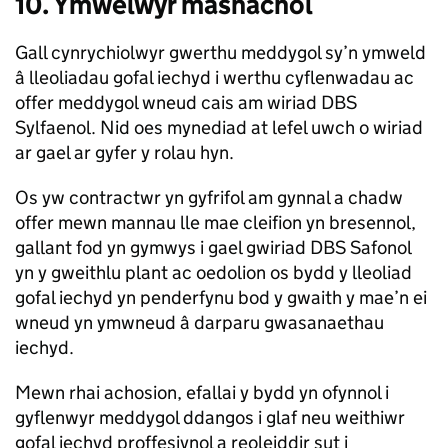
10. Ymwelwyr masnachol
Gall cynrychiolwyr gwerthu meddygol sy’n ymweld
â lleoliadau gofal iechyd i werthu cyflenwadau ac
offer meddygol wneud cais am wiriad DBS
Sylfaenol. Nid oes mynediad at lefel uwch o wiriad
ar gael ar gyfer y rolau hyn.
Os yw contractwr yn gyfrifol am gynnal a chadw
offer mewn mannau lle mae cleifion yn bresennol,
gallant fod yn gymwys i gael gwiriad DBS Safonol
yn y gweithlu plant ac oedolion os bydd y lleoliad
gofal iechyd yn penderfynu bod y gwaith y mae’n ei
wneud yn ymwneud â darparu gwasanaethau
iechyd.
Mewn rhai achosion, efallai y bydd yn ofynnol i
gyflenwyr meddygol ddangos i glaf neu weithiwr
gofal iechyd proffesiynol a reoleiddir sut i