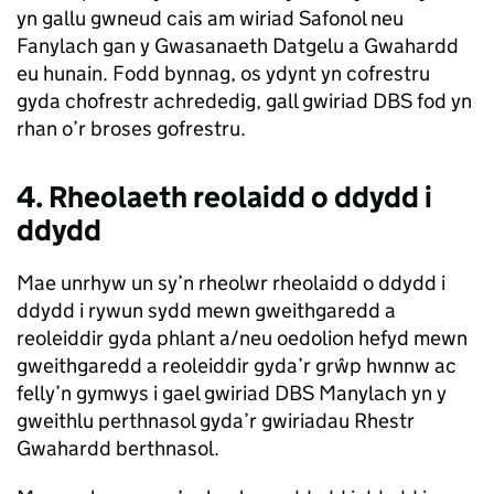
yn gallu gwneud cais am wiriad Safonol neu
Fanylach gan y Gwasanaeth Datgelu a Gwahardd
eu hunain. Fodd bynnag, os ydynt yn cofrestru
gyda chofrestr achrededig, gall gwiriad DBS fod yn
rhan o’r broses gofrestru.
4. Rheolaeth reolaidd o ddydd i
ddydd
Mae unrhyw un sy’n rheolwr rheolaidd o ddydd i
ddydd i rywun sydd mewn gweithgaredd a
reoleiddir gyda phlant a/neu oedolion hefyd mewn
gweithgaredd a reoleiddir gyda’r grŵp hwnnw ac
felly’n gymwys i gael gwiriad DBS Manylach yn y
gweithlu perthnasol gyda’r gwiriadau Rhestr
Gwahardd berthnasol.