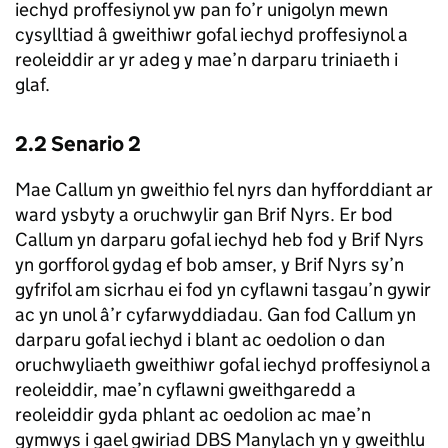
iechyd proffesiynol yw pan fo’r unigolyn mewn
cysylltiad â gweithiwr gofal iechyd proffesiynol a
reoleiddir ar yr adeg y mae’n darparu triniaeth i
glaf.
2.2 Senario 2
Mae Callum yn gweithio fel nyrs dan hyfforddiant ar
ward ysbyty a oruchwylir gan Brif Nyrs. Er bod
Callum yn darparu gofal iechyd heb fod y Brif Nyrs
yn gorfforol gydag ef bob amser, y Brif Nyrs sy’n
gyfrifol am sicrhau ei fod yn cyflawni tasgau’n gywir
ac yn unol â’r cyfarwyddiadau. Gan fod Callum yn
darparu gofal iechyd i blant ac oedolion o dan
oruchwyliaeth gweithiwr gofal iechyd proffesiynol a
reoleiddir, mae’n cyflawni gweithgaredd a
reoleiddir gyda phlant ac oedolion ac mae’n
gymwys i gael gwiriad DBS Manylach yn y gweithlu