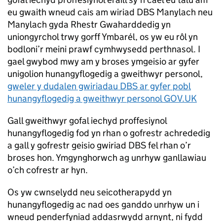
eu gwaith wneud cais am wiriad DBS Manylach neu
Manylach gyda Rhestr Gwaharddedig yn
uniongyrchol trwy gorff Ymbarél, os yw eu rôl yn
bodloni’r meini prawf cymhwysedd perthnasol. I
gael gwybod mwy am y broses ymgeisio ar gyfer
unigolion hunangyflogedig a gweithwyr personol,
gweler y dudalen gwiriadau DBS ar gyfer pobl
hunangyflogedig a gweithwyr personol GOV.UK
Gall gweithwyr gofal iechyd proffesiynol
hunangyflogedig fod yn rhan o gofrestr achrededig
a gall y gofrestr geisio gwiriad DBS fel rhan o’r
broses hon. Ymgynghorwch ag unrhyw ganllawiau
o’ch cofrestr ar hyn.
Os yw cwnselydd neu seicotherapydd yn
hunangyflogedig ac nad oes ganddo unrhyw un i
wneud penderfyniad addasrwydd arnynt, ni fydd