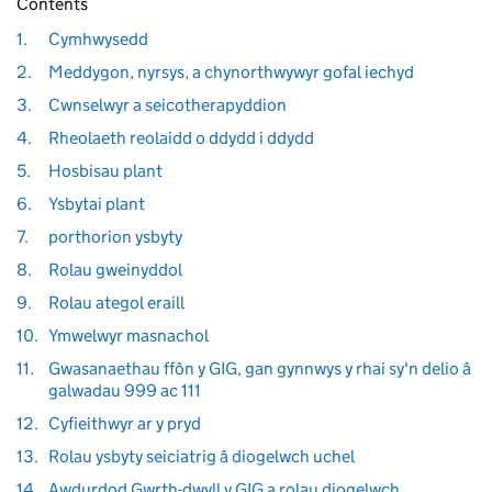
Contents
1.
Cymhwysedd
2.
Meddygon, nyrsys, a chynorthwywyr gofal iechyd
3.
Cwnselwyr a seicotherapyddion
4.
Rheolaeth reolaidd o ddydd i ddydd
5.
Hosbisau plant
6.
Ysbytai plant
7.
porthorion ysbyty
8.
Rolau gweinyddol
9.
Rolau ategol eraill
10.
Ymwelwyr masnachol
11.
Gwasanaethau ffôn y GIG, gan gynnwys y rhai sy'n delio â
galwadau 999 ac 111
12.
Cyfieithwyr ar y pryd
13.
Rolau ysbyty seiciatrig â diogelwch uchel
14.
Awdurdod Gwrth-dwyll y GIG a rolau diogelwch