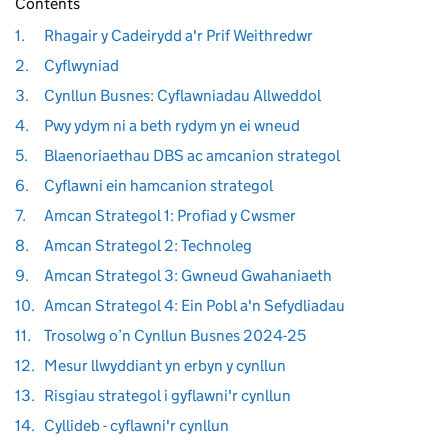
Contents
1.
Rhagair y Cadeirydd a'r Prif Weithredwr
2.
Cyflwyniad
3.
Cynllun Busnes: Cyflawniadau Allweddol
4.
Pwy ydym ni a beth rydym yn ei wneud
5.
Blaenoriaethau DBS ac amcanion strategol
6.
Cyflawni ein hamcanion strategol
7.
Amcan Strategol 1: Profiad y Cwsmer
8.
Amcan Strategol 2: Technoleg
9.
Amcan Strategol 3: Gwneud Gwahaniaeth
10.
Amcan Strategol 4: Ein Pobl a'n Sefydliadau
11.
Trosolwg o’n Cynllun Busnes 2024-25
12.
Mesur llwyddiant yn erbyn y cynllun
13.
Risgiau strategol i gyflawni'r cynllun
14.
Cyllideb - cyflawni'r cynllun