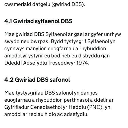
cwsmeriaid datgelu (gwiriad DBS).
4.1 Gwiriad sylfaenol DBS
Mae gwiriad DBS Sylfaenol ar gael ar gyfer unrhyw
swydd neu bwrpas. Bydd tystysgrif Sylfaenol yn
cynnwys manylion euogfarnau a rhybuddion
amodol yr ystyrir eu bod heb eu disbyddu gan
Ddeddf Adsefydlu Troseddwyr 1974.
4.2 Gwiriad DBS safonol
Mae tystysgrifau DBS safonol yn dangos
euogfarnau a rhybuddion perthnasol a ddelir ar
Gyfrifiadur Cenedlaethol yr Heddlu (PNC), yn
amodol ar reolau hidlo ac adsefydlu.