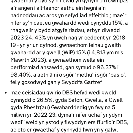
gwaethaf y byd sy’n newid yn gyflym o’n cwmpas
a’r angen i ailflaenoriaethu ein hegni a’n
hadnoddau ac aros yn sefydliad effeithiol; mae’r
nifer sy’n cael eu gwahardd wedi cynyddu 15%, a
rhagwelir y bydd atgyfeiriadau, erbyn diwedd
2023-24, 43% yn uwch nag yr oeddent yn 2018-
19 - yn yr un cyfnod, gwnaethom leihau gwaith
gwahardd ar y gweill (WiP) 15% (i 4,813 ym mis
Mawrth 2023), a gwnaethom wella ein
perfformiad ansawdd, gan symud o 96.37% i
98.40%, a aeth â ni o sgôr ‘methu’ i sgôr ‘pasio’,
fel y gosodwyd gan y Swyddfa Gartref
mae ceisiadau gwirio DBS hefyd wedi gweld
cynnydd o 26.5%, gyda Safon, Gwella, a Gwell
gyda Rhestr(au) Gwaharddedig yn fwy na 5
miliwn yn 2022-23; dyma’r nifer uchaf yr ydym
wedi’i weld yn ystod y flwyddyn ers ffurfio’r DBS,
ac eto er gwaethaf y cynnydd hwn yn y galw,