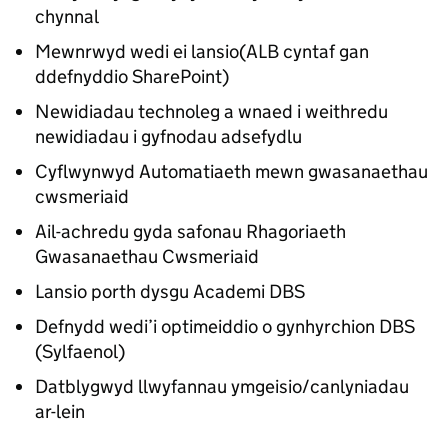
chynnal
Mewnrwyd wedi ei lansio(ALB cyntaf gan
ddefnyddio SharePoint)
Newidiadau technoleg a wnaed i weithredu
newidiadau i gyfnodau adsefydlu
Cyflwynwyd Automatiaeth mewn gwasanaethau
cwsmeriaid
Ail-achredu gyda safonau Rhagoriaeth
Gwasanaethau Cwsmeriaid
Lansio porth dysgu Academi DBS
Defnydd wedi’i optimeiddio o gynhyrchion DBS
(Sylfaenol)
Datblygwyd llwyfannau ymgeisio/canlyniadau
ar-lein