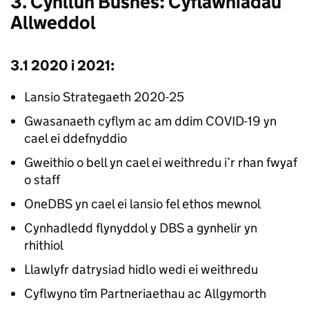
3. Cynllun Busnes: Cyflawniadau
Allweddol
3.1 2020 i 2021:
Lansio Strategaeth 2020-25
Gwasanaeth cyflym ac am ddim COVID-19 yn
cael ei ddefnyddio
Gweithio o bell yn cael ei weithredu i’r rhan fwyaf
o staff
OneDBS yn cael ei lansio fel ethos mewnol
Cynhadledd flynyddol y DBS a gynhelir yn
rhithiol
Llawlyfr datrysiad hidlo wedi ei weithredu
Cyflwyno tîm Partneriaethau ac Allgymorth