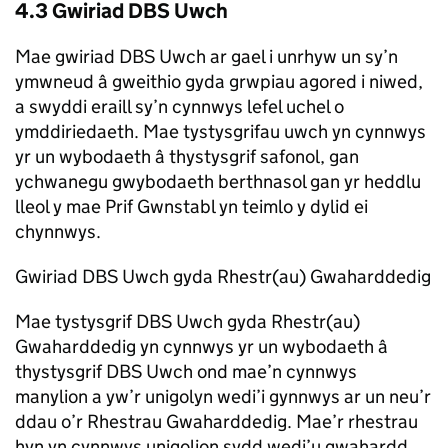
4.3 Gwiriad DBS Uwch
Mae gwiriad DBS Uwch ar gael i unrhyw un sy’n
ymwneud â gweithio gyda grwpiau agored i niwed,
a swyddi eraill sy’n cynnwys lefel uchel o
ymddiriedaeth. Mae tystysgrifau uwch yn cynnwys
yr un wybodaeth â thystysgrif safonol, gan
ychwanegu gwybodaeth berthnasol gan yr heddlu
lleol y mae Prif Gwnstabl yn teimlo y dylid ei
chynnwys.
Gwiriad DBS Uwch gyda Rhestr(au) Gwaharddedig
Mae tystysgrif DBS Uwch gyda Rhestr(au)
Gwaharddedig yn cynnwys yr un wybodaeth â
thystysgrif DBS Uwch ond mae’n cynnwys
manylion a yw’r unigolyn wedi’i gynnwys ar un neu’r
ddau o’r Rhestrau Gwaharddedig. Mae’r rhestrau
hyn yn cynnwys unigolion sydd wedi’u gwahardd