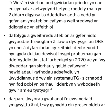
i’r Wcráin i sicrhau bod gwiriadau priodol yn cael
eu cynnal ar aelwydydd lletyol; roedd y rhain yn
2 ddarn digynsail o ddeddfwriaeth a oedd yn
gofyn am ymatebion cyflym a weithredwyd yn
ddiogel ac yn effeithiol
datblygu a gweithredu atebion ar gyfer hidlo
gwybodaeth euogfarn â llaw o dystysgrifau DBS,
yn unol â dyfarniadau cyfreithiol; dechreuodd
hyn gyda dulliau dewisol i osgoi problemau gan
ddefnyddio tîm staff arbenigol yn 2020 ac yn fwy
diweddar gan sicrhau y gellid cyflwyno’r
newidiadau i gyfnodau adsefydlu yn
llwyddiannus drwy ein systemau TG - sicrhaodd
hyn fod pobl yn parhau i dderbyn y wybodaeth
gywir am eu tystysgrif
darparu llwybrau gwahanol i’n cwsmeriaid
ymgysylltu â ni, trwy gynyddu ein presenoldeb ar