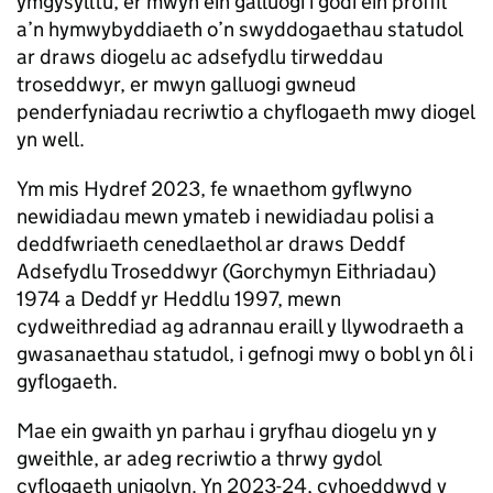
ymgysylltu, er mwyn ein galluogi i godi ein proffil
a’n hymwybyddiaeth o’n swyddogaethau statudol
ar draws diogelu ac adsefydlu tirweddau
troseddwyr, er mwyn galluogi gwneud
penderfyniadau recriwtio a chyflogaeth mwy diogel
yn well.
Ym mis Hydref 2023, fe wnaethom gyflwyno
newidiadau mewn ymateb i newidiadau polisi a
deddfwriaeth cenedlaethol ar draws Deddf
Adsefydlu Troseddwyr (Gorchymyn Eithriadau)
1974 a Deddf yr Heddlu 1997, mewn
cydweithrediad ag adrannau eraill y llywodraeth a
gwasanaethau statudol, i gefnogi mwy o bobl yn ôl i
gyflogaeth.
Mae ein gwaith yn parhau i gryfhau diogelu yn y
gweithle, ar adeg recriwtio a thrwy gydol
cyflogaeth unigolyn. Yn 2023-24, cyhoeddwyd y