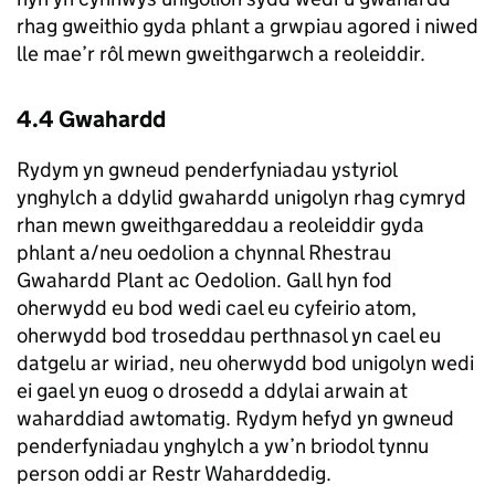
rhag gweithio gyda phlant a grwpiau agored i niwed
lle mae’r rôl mewn gweithgarwch a reoleiddir.
4.4 Gwahardd
Rydym yn gwneud penderfyniadau ystyriol
ynghylch a ddylid gwahardd unigolyn rhag cymryd
rhan mewn gweithgareddau a reoleiddir gyda
phlant a/neu oedolion a chynnal Rhestrau
Gwahardd Plant ac Oedolion. Gall hyn fod
oherwydd eu bod wedi cael eu cyfeirio atom,
oherwydd bod troseddau perthnasol yn cael eu
datgelu ar wiriad, neu oherwydd bod unigolyn wedi
ei gael yn euog o drosedd a ddylai arwain at
waharddiad awtomatig. Rydym hefyd yn gwneud
penderfyniadau ynghylch a yw’n briodol tynnu
person oddi ar Restr Waharddedig.