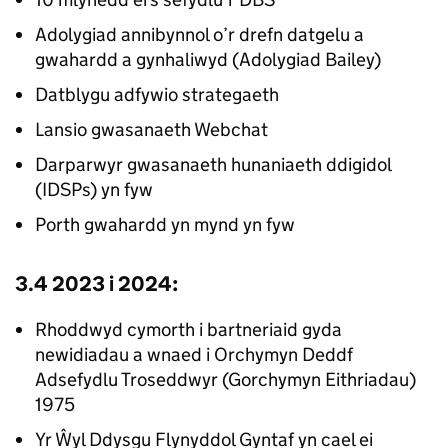
Adolygiad annibynnol o’r drefn datgelu a
gwahardd a gynhaliwyd (Adolygiad Bailey)
Datblygu adfywio strategaeth
Lansio gwasanaeth Webchat
Darparwyr gwasanaeth hunaniaeth ddigidol
(IDSPs) yn fyw
Porth gwahardd yn mynd yn fyw
3.4 2023 i 2024:
Rhoddwyd cymorth i bartneriaid gyda
newidiadau a wnaed i Orchymyn Deddf
Adsefydlu Troseddwyr (Gorchymyn Eithriadau)
1975
Yr Ŵyl Ddysgu Flynyddol Gyntaf yn cael ei