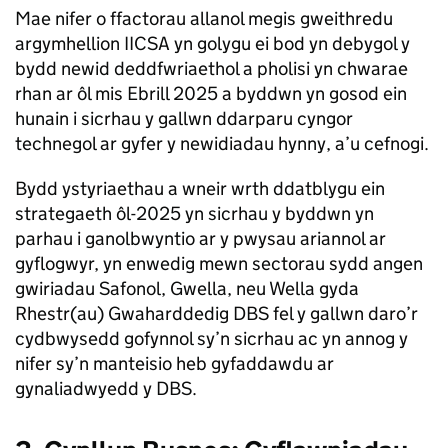
Mae nifer o ffactorau allanol megis gweithredu
argymhellion IICSA yn golygu ei bod yn debygol y
bydd newid deddfwriaethol a pholisi yn chwarae
rhan ar ôl mis Ebrill 2025 a byddwn yn gosod ein
hunain i sicrhau y gallwn ddarparu cyngor
technegol ar gyfer y newidiadau hynny, a’u cefnogi.
Bydd ystyriaethau a wneir wrth ddatblygu ein
strategaeth ôl-2025 yn sicrhau y byddwn yn
parhau i ganolbwyntio ar y pwysau ariannol ar
gyflogwyr, yn enwedig mewn sectorau sydd angen
gwiriadau Safonol, Gwella, neu Wella gyda
Rhestr(au) Gwaharddedig DBS fel y gallwn daro’r
cydbwysedd gofynnol sy’n sicrhau ac yn annog y
nifer sy’n manteisio heb gyfaddawdu ar
gynaliadwyedd y DBS.