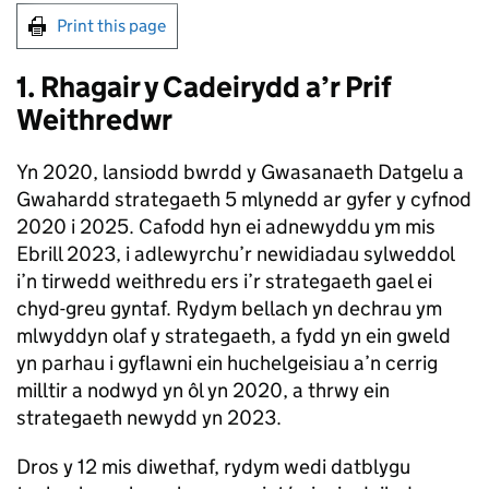
Print this page
1. Rhagair y Cadeirydd a’r Prif
Weithredwr
Yn 2020, lansiodd bwrdd y Gwasanaeth Datgelu a
Gwahardd strategaeth 5 mlynedd ar gyfer y cyfnod
2020 i 2025. Cafodd hyn ei adnewyddu ym mis
Ebrill 2023, i adlewyrchu’r newidiadau sylweddol
i’n tirwedd weithredu ers i’r strategaeth gael ei
chyd-greu gyntaf. Rydym bellach yn dechrau ym
mlwyddyn olaf y strategaeth, a fydd yn ein gweld
yn parhau i gyflawni ein huchelgeisiau a’n cerrig
milltir a nodwyd yn ôl yn 2020, a thrwy ein
strategaeth newydd yn 2023.
Dros y 12 mis diwethaf, rydym wedi datblygu