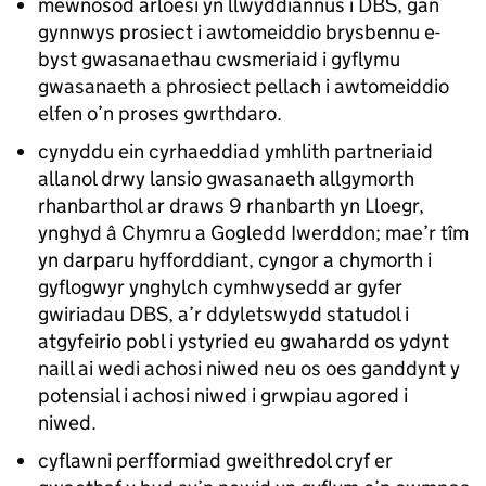
mewnosod arloesi yn llwyddiannus i DBS, gan
gynnwys prosiect i awtomeiddio brysbennu e-
byst gwasanaethau cwsmeriaid i gyflymu
gwasanaeth a phrosiect pellach i awtomeiddio
elfen o’n proses gwrthdaro.
cynyddu ein cyrhaeddiad ymhlith partneriaid
allanol drwy lansio gwasanaeth allgymorth
rhanbarthol ar draws 9 rhanbarth yn Lloegr,
ynghyd â Chymru a Gogledd Iwerddon; mae’r tîm
yn darparu hyfforddiant, cyngor a chymorth i
gyflogwyr ynghylch cymhwysedd ar gyfer
gwiriadau DBS, a’r ddyletswydd statudol i
atgyfeirio pobl i ystyried eu gwahardd os ydynt
naill ai wedi achosi niwed neu os oes ganddynt y
potensial i achosi niwed i grwpiau agored i
niwed.
cyflawni perfformiad gweithredol cryf er