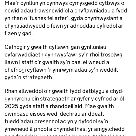
Mae’r cynllun yn cynnwys cymysgedd cytbwys o
newidiadau trawsnewidiol a chyflawniadau a fydd
yn rhan o ‘fusnes fel arfer’, gyda chynhwysiant a
chynaliadwyedd o fewn yr adnoddau cyfredol ar
flaen y gad.
Cefnogir y gwaith cyflawni gan gynlluniau
cyfarwyddiaeth gynhwysfawr sy’n rhoi trosolwg
llawn i staff o’r gwaith sy’n cael ei wneud a
chefnogi cyflawni’r ymrwymiadau sy’n weddill
gyda’n strategaeth.
Rhan allweddol o’r gwaith fydd datblygu a chyd-
gynhyrchu ein strategaeth ar gyfer y cyfnod ar ôl
2025 gyda staff a rhanddeiliaid. Mae gwaith
cwmpasu eisoes wedi dechrau ar ddeall
tueddiadau presennol ac yn y dyfodol sy’n
ymwneud â phobl a chymdeithas, yr amgylchedd