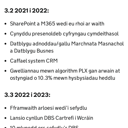
3.2 2021 i 2022:
SharePoint a M365 wedi eu rhoi ar waith
Cynyddu presenoldeb cyfryngau cymdeithasol
Datblygu adnoddau/gallu Marchnata Masnachol
a Datblygu Busnes
Caffael system CRM
Gwelliannau mewn algorithm PLX gan arwain at
ostyngiad o 10.3% mewn hysbysiadau heddlu
3.3 2022 i 2023:
Fframwaith arloesi wedi’i sefydlu
Lansio cynllun DBS Cartrefi i Wcráin
10 mlynedd ers sefydlu’r DBS