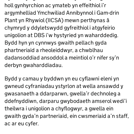
holl gynhyrchion ac ymateb yn effeithiol i’r
argymhelliad Ymchwiliad Annibynnol i Gam-drin
Plant yn Rhywiol (IICSA) mewn perthynas â
chymryd y ddyletswydd gyfreithiol i atgyfeirio
unigolion at DBS i’w hystyried yn waharddedig.
Bydd hyn yn cynnwys gwaith pellach gyda
phartneriaid a rheoleiddwyr, a chwblhau
dadansoddiad ansoddol a meintiol o’r nifer sy’n
derbyn gwaharddiadau.
Bydd y camau y byddwn yn eu cyflawni eleni yn
gwneud cyfraniadau ystyrlon at wella ansawdd y
gwasanaeth a ddarparwn, gwella’r dechnoleg a
ddefnyddiwn, darparu gwybodaeth amserol wedi’i
theilwra i unigolion a chyflogwyr, a gwella ein
gwaith gyda’n partneriaid, ein cwsmeriaid a’n staff,
ac ar eu cyfer.