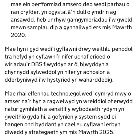
mae ein perfformiad amseroldeb wedi parhau o
ran cryfder, yn ogystal â’n dull o ymdrin ag
ansawdd, heb unrhyw gamgymeriadau i’w gweld
mewn samplau dip a gynhaliwyd ers mis Mawrth
2020.
Mae hyn i gyd wedi’i gyflawni drwy weithlu penodol
tra hefyd yn cyflawni’r nifer uchaf erioed o
wiriadau’r DBS flwyddyn ar ôl blwyddyn a
chynnydd sylweddol yn nifer yr achosion a
dderbyniwyd i’w hystyried yn waharddedig.
Mae rhai elfennau technolegol wedi cymryd mwy o
amser na’r hyn a ragwelwyd yn wreiddiol oherwydd
natur gymhleth a sensitif y wybodaeth rydym yn
gweithio gyda hi, a gofynion y system sydd ei
hangen ond byddant yn cael eu cyflawni erbyn
diwedd y strategaeth ym mis Mawrth 2025.