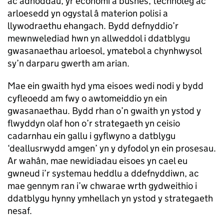
ac adnoddau, yr economi a busnes, technoleg ac
arloesedd yn ogystal â materion polisi a
llywodraethu ehangach. Bydd defnyddio’r
mewnwelediad hwn yn allweddol i ddatblygu
gwasanaethau arloesol, ymatebol a chynhwysol
sy’n darparu gwerth am arian.
Mae ein gwaith hyd yma eisoes wedi nodi y bydd
cyfleoedd am fwy o awtomeiddio yn ein
gwasanaethau. Bydd rhan o’n gwaith yn ystod y
flwyddyn olaf hon o’r strategaeth yn ceisio
cadarnhau ein gallu i gyflwyno a datblygu
‘deallusrwydd amgen’ yn y dyfodol yn ein prosesau.
Ar wahân, mae newidiadau eisoes yn cael eu
gwneud i’r systemau heddlu a ddefnyddiwn, ac
mae gennym ran i’w chwarae wrth gydweithio i
ddatblygu hynny ymhellach yn ystod y strategaeth
nesaf.