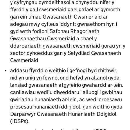
y cyfryngau cymdeithasol a chynyddu nifer y
ffyrdd y gall cwsmeriaid gael gafael ar gymorth
gan ein timau Gwasanaeth Cwsmeriaid ar
adegau mwy cyfleus iddynt; gwnaethom hyn i
gyd wrth fodloni Safonau Rhagoriaeth
Gwasanaethau Cwsmeriaid a chael y
ddarpariaeth gwasanaeth cwsmeriaid gorau yn y
sector cyhoeddus gan y Sefydliad Gwasanaeth
Cwsmeriaid
addasu ffyrdd o weithio i gefnogi byd rhithwir,
nid yn unig yn fewnol ond hefyd yn allanol gyda
lansiad gwasanaeth atgyfeirio gwahardd ar-lein,
canllawiau wedi’u diweddaru i alluogi i gwblhau
gwiriadau hunaniaeth ar-lein, ac wedi croesawu
prosesau hunaniaeth ddigidol, gan weithio gyda
Darparwyr Gwasanaeth Hunaniaeth Ddigidol
(IDSPs).