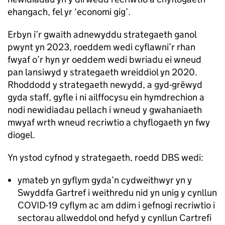
ehangach, fel yr ‘economi gig’.
Erbyn i’r gwaith adnewyddu strategaeth ganol
pwynt yn 2023, roeddem wedi cyflawni’r rhan
fwyaf o’r hyn yr oeddem wedi bwriadu ei wneud
pan lansiwyd y strategaeth wreiddiol yn 2020.
Rhoddodd y strategaeth newydd, a gyd-grëwyd
gyda staff, gyfle i ni ailffocysu ein hymdrechion a
nodi newidiadau pellach i wneud y gwahaniaeth
mwyaf wrth wneud recriwtio a chyflogaeth yn fwy
diogel.
Yn ystod cyfnod y strategaeth, roedd DBS wedi:
ymateb yn gyflym gyda’n cydweithwyr yn y
Swyddfa Gartref i weithredu nid yn unig y cynllun
COVID-19 cyflym ac am ddim i gefnogi recriwtio i
sectorau allweddol ond hefyd y cynllun Cartrefi