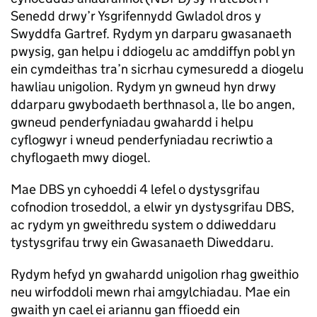
Senedd drwy’r Ysgrifennydd Gwladol dros y
Swyddfa Gartref. Rydym yn darparu gwasanaeth
pwysig, gan helpu i ddiogelu ac amddiffyn pobl yn
ein cymdeithas tra’n sicrhau cymesuredd a diogelu
hawliau unigolion. Rydym yn gwneud hyn drwy
ddarparu gwybodaeth berthnasol a, lle bo angen,
gwneud penderfyniadau gwahardd i helpu
cyflogwyr i wneud penderfyniadau recriwtio a
chyflogaeth mwy diogel.
Mae DBS yn cyhoeddi 4 lefel o dystysgrifau
cofnodion troseddol, a elwir yn dystysgrifau DBS,
ac rydym yn gweithredu system o ddiweddaru
tystysgrifau trwy ein Gwasanaeth Diweddaru.
Rydym hefyd yn gwahardd unigolion rhag gweithio
neu wirfoddoli mewn rhai amgylchiadau. Mae ein
gwaith yn cael ei ariannu gan ffioedd ein