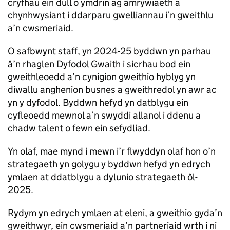
cryfhau ein dull o ymdrin ag amrywiaeth a
chynhwysiant i ddarparu gwelliannau i’n gweithlu
a’n cwsmeriaid.
O safbwynt staff, yn 2024-25 byddwn yn parhau
â’n rhaglen Dyfodol Gwaith i sicrhau bod ein
gweithleoedd a’n cynigion gweithio hyblyg yn
diwallu anghenion busnes a gweithredol yn awr ac
yn y dyfodol. Byddwn hefyd yn datblygu ein
cyfleoedd mewnol a’n swyddi allanol i ddenu a
chadw talent o fewn ein sefydliad.
Yn olaf, mae mynd i mewn i’r flwyddyn olaf hon o’n
strategaeth yn golygu y byddwn hefyd yn edrych
ymlaen at ddatblygu a dylunio strategaeth ôl-
2025.
Rydym yn edrych ymlaen at eleni, a gweithio gyda’n
gweithwyr, ein cwsmeriaid a’n partneriaid wrth i ni