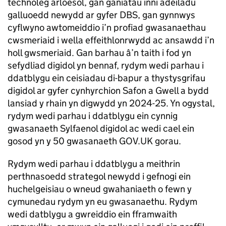
technoleg arloesol, gan ganiatáu inni adeiladu
galluoedd newydd ar gyfer DBS, gan gynnwys
cyflwyno awtomeiddio i’n profiad gwasanaethau
cwsmeriaid i wella effeithlonrwydd ac ansawdd i’n
holl gwsmeriaid. Gan barhau â’n taith i fod yn
sefydliad digidol yn bennaf, rydym wedi parhau i
ddatblygu ein ceisiadau di-bapur a thystysgrifau
digidol ar gyfer cynhyrchion Safon a Gwell a bydd
lansiad y rhain yn digwydd yn 2024-25. Yn ogystal,
rydym wedi parhau i ddatblygu ein cynnig
gwasanaeth Sylfaenol digidol ac wedi cael ein
gosod yn y 50 gwasanaeth GOV.UK gorau.
Rydym wedi parhau i ddatblygu a meithrin
perthnasoedd strategol newydd i gefnogi ein
huchelgeisiau o wneud gwahaniaeth o fewn y
cymunedau rydym yn eu gwasanaethu. Rydym
wedi datblygu a gwreiddio ein fframwaith