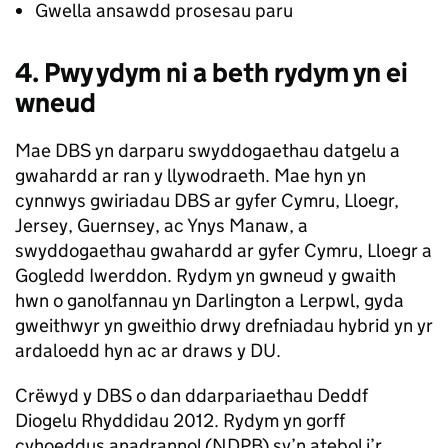
Gwella ansawdd prosesau paru
4. Pwy ydym ni a beth rydym yn ei
wneud
Mae DBS yn darparu swyddogaethau datgelu a
gwahardd ar ran y llywodraeth. Mae hyn yn
cynnwys gwiriadau DBS ar gyfer Cymru, Lloegr,
Jersey, Guernsey, ac Ynys Manaw, a
swyddogaethau gwahardd ar gyfer Cymru, Lloegr a
Gogledd Iwerddon. Rydym yn gwneud y gwaith
hwn o ganolfannau yn Darlington a Lerpwl, gyda
gweithwyr yn gweithio drwy drefniadau hybrid yn yr
ardaloedd hyn ac ar draws y DU.
Crëwyd y DBS o dan ddarpariaethau Deddf
Diogelu Rhyddidau 2012. Rydym yn gorff
cyhoeddus anadrannol (NDPB) sy’n atebol i’r