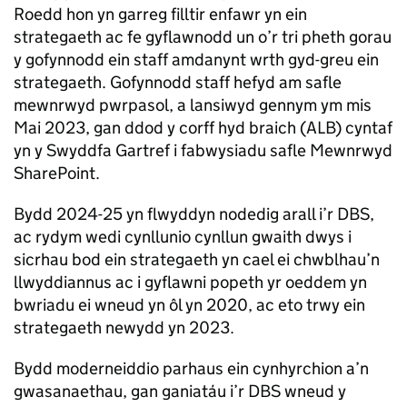
Roedd hon yn garreg filltir enfawr yn ein
strategaeth ac fe gyflawnodd un o’r tri pheth gorau
y gofynnodd ein staff amdanynt wrth gyd-greu ein
strategaeth. Gofynnodd staff hefyd am safle
mewnrwyd pwrpasol, a lansiwyd gennym ym mis
Mai 2023, gan ddod y corff hyd braich (ALB) cyntaf
yn y Swyddfa Gartref i fabwysiadu safle Mewnrwyd
SharePoint.
Bydd 2024-25 yn flwyddyn nodedig arall i’r DBS,
ac rydym wedi cynllunio cynllun gwaith dwys i
sicrhau bod ein strategaeth yn cael ei chwblhau’n
llwyddiannus ac i gyflawni popeth yr oeddem yn
bwriadu ei wneud yn ôl yn 2020, ac eto trwy ein
strategaeth newydd yn 2023.
Bydd moderneiddio parhaus ein cynhyrchion a’n
gwasanaethau, gan ganiatáu i’r DBS wneud y