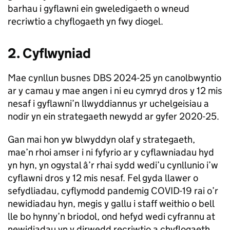
barhau i gyflawni ein gweledigaeth o wneud
recriwtio a chyflogaeth yn fwy diogel.
2. Cyflwyniad
Mae cynllun busnes DBS 2024-25 yn canolbwyntio
ar y camau y mae angen i ni eu cymryd dros y 12 mis
nesaf i gyflawni’n llwyddiannus yr uchelgeisiau a
nodir yn ein strategaeth newydd ar gyfer 2020-25.
Gan mai hon yw blwyddyn olaf y strategaeth,
mae’n rhoi amser i ni fyfyrio ar y cyflawniadau hyd
yn hyn, yn ogystal â’r rhai sydd wedi’u cynllunio i’w
cyflawni dros y 12 mis nesaf. Fel gyda llawer o
sefydliadau, cyflymodd pandemig COVID-19 rai o’r
newidiadau hyn, megis y gallu i staff weithio o bell
lle bo hynny’n briodol, ond hefyd wedi cyfrannu at
newidiadau yn y dirwedd recriwtio a chyflogaeth