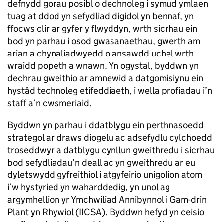
defnydd gorau posibl o dechnoleg i symud ymlaen
tuag at ddod yn sefydliad digidol yn bennaf, yn
ffocws clir ar gyfer y flwyddyn, wrth sicrhau ein
bod yn parhau i osod gwasanaethau, gwerth am
arian a chynaliadwyedd o ansawdd uchel wrth
wraidd popeth a wnawn. Yn ogystal, byddwn yn
dechrau gweithio ar amnewid a datgomisiynu ein
hystâd technoleg etifeddiaeth, i wella profiadau i’n
staff a’n cwsmeriaid.
Byddwn yn parhau i ddatblygu ein perthnasoedd
strategol ar draws diogelu ac adsefydlu cylchoedd
troseddwyr a datblygu cynllun gweithredu i sicrhau
bod sefydliadau’n deall ac yn gweithredu ar eu
dyletswydd gyfreithiol i atgyfeirio unigolion atom
i’w hystyried yn waharddedig, yn unol ag
argymhellion yr Ymchwiliad Annibynnol i Gam-drin
Plant yn Rhywiol (IICSA). Byddwn hefyd yn ceisio