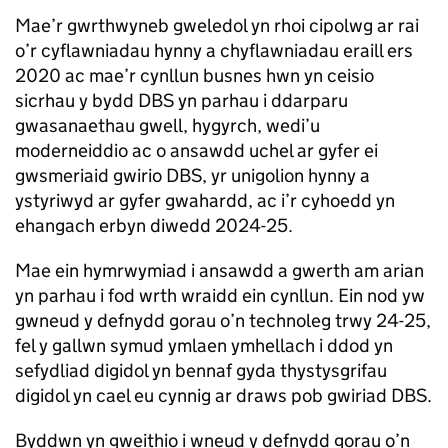
Mae’r gwrthwyneb gweledol yn rhoi cipolwg ar rai
o’r cyflawniadau hynny a chyflawniadau eraill ers
2020 ac mae’r cynllun busnes hwn yn ceisio
sicrhau y bydd DBS yn parhau i ddarparu
gwasanaethau gwell, hygyrch, wedi’u
moderneiddio ac o ansawdd uchel ar gyfer ei
gwsmeriaid gwirio DBS, yr unigolion hynny a
ystyriwyd ar gyfer gwahardd, ac i’r cyhoedd yn
ehangach erbyn diwedd 2024-25.
Mae ein hymrwymiad i ansawdd a gwerth am arian
yn parhau i fod wrth wraidd ein cynllun. Ein nod yw
gwneud y defnydd gorau o’n technoleg trwy 24-25,
fel y gallwn symud ymlaen ymhellach i ddod yn
sefydliad digidol yn bennaf gyda thystysgrifau
digidol yn cael eu cynnig ar draws pob gwiriad DBS.
Byddwn yn gweithio i wneud y defnydd gorau o’n