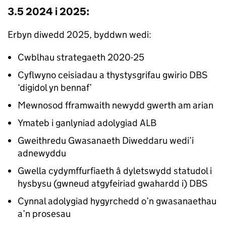
3.5 2024 i 2025:
Erbyn diwedd 2025, byddwn wedi:
Cwblhau strategaeth 2020-25
Cyflwyno ceisiadau a thystysgrifau gwirio DBS
‘digidol yn bennaf’
Mewnosod fframwaith newydd gwerth am arian
Ymateb i ganlyniad adolygiad ALB
Gweithredu Gwasanaeth Diweddaru wedi’i
adnewyddu
Gwella cydymffurfiaeth â dyletswydd statudol i
hysbysu (gwneud atgyfeiriad gwahardd i) DBS
Cynnal adolygiad hygyrchedd o’n gwasanaethau
a’n prosesau