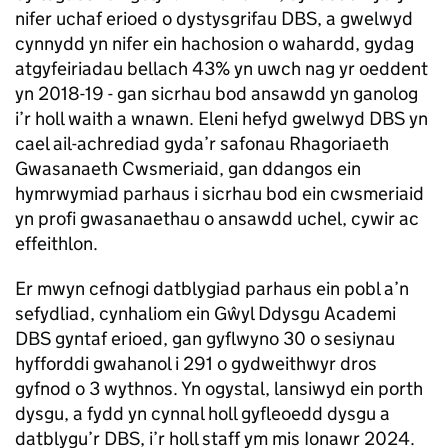
nifer uchaf erioed o dystysgrifau DBS, a gwelwyd
cynnydd yn nifer ein hachosion o wahardd, gydag
atgyfeiriadau bellach 43% yn uwch nag yr oeddent
yn 2018-19 - gan sicrhau bod ansawdd yn ganolog
i’r holl waith a wnawn. Eleni hefyd gwelwyd DBS yn
cael ail-achrediad gyda’r safonau Rhagoriaeth
Gwasanaeth Cwsmeriaid, gan ddangos ein
hymrwymiad parhaus i sicrhau bod ein cwsmeriaid
yn profi gwasanaethau o ansawdd uchel, cywir ac
effeithlon.
Er mwyn cefnogi datblygiad parhaus ein pobl a’n
sefydliad, cynhaliom ein Gŵyl Ddysgu Academi
DBS gyntaf erioed, gan gyflwyno 30 o sesiynau
hyfforddi gwahanol i 291 o gydweithwyr dros
gyfnod o 3 wythnos. Yn ogystal, lansiwyd ein porth
dysgu, a fydd yn cynnal holl gyfleoedd dysgu a
datblygu’r DBS, i’r holl staff ym mis Ionawr 2024.