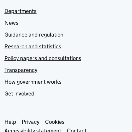
Departments
News
Guidance and regulation
Research and statistics
Policy papers and consultations
Transparency
How government works
Get involved
Support links
Help
Privacy
Cookies
Accessibility statement
Contact