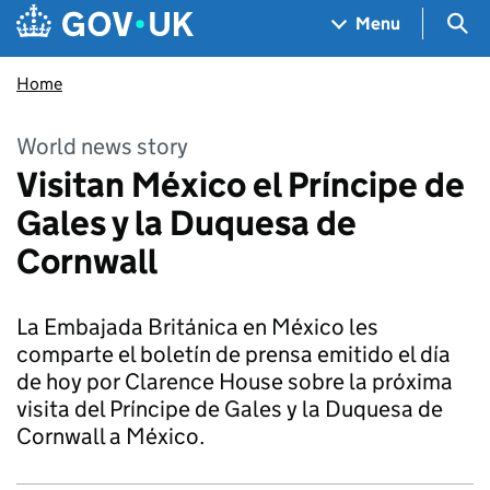
Skip to main content
Navigation menu
Sea
Menu
Home
World news story
Visitan México el Príncipe de
Gales y la Duquesa de
Cornwall
La Embajada Británica en México les
comparte el boletín de prensa emitido el día
de hoy por Clarence House sobre la próxima
visita del Príncipe de Gales y la Duquesa de
Cornwall a México.