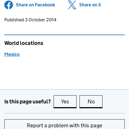
Share on Facebook
(opens in new tab)
Share on X
(opens in ne
Updates to this page
Published 3 October 2014
World locations
Mexico
Is this page useful?
Yes
this page is useful
No
this page is no
Report a problem with this page