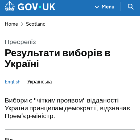
Skip to main content
Navigation menu
Sea
Menu
Home
Scotland
Пресреліз
Результати виборів в
Україні
English
Українська
Вибори є "чітким проявом" відданості
України принципам демократії, відзначає
Прем’єр-міністр.