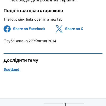
Поділіться цією сторінкою
The following links open in a new tab
Share on Facebook
(opens in new tab)
Share on X
(opens in ne
Updates to this page
Опубліковано 27 Жовтня 2014
Дослідити тему
Scotland