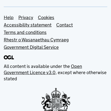
Support links
Help
Privacy
Cookies
Accessibility statement
Contact
Terms and conditions
Rhestr o Wasanaethau Cymraeg
Government Digital Service
All content is available under the
Open
Government Licence v3.0
, except where otherwise
stated