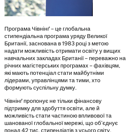
Програма Чівнінґ – це глобальна
стипендіальна програма уряду Великої
Британії, заснована в 1983 році з метою
надати можливість отримати освіту у вищих
навчальних закладах Британії – переважно на
річних магістерських програмах – фахівцям,
які мають потенціал стати майбутніми
лідерами, управлінцями та тими, хто
формують суспільну думку.
Чівнінґ пропонує не тільки фінансову
підтримку для здобуття освіти, але й
можливість стати частиною впливової та
шанованої глобальної мережі, що об’єднує
понад 42 тис. стипендіатів з усього світу.