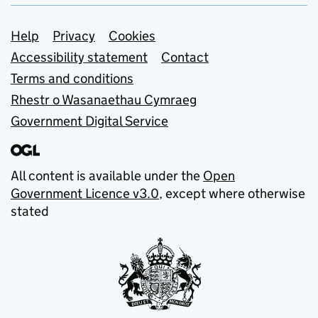
Support links
Help
Privacy
Cookies
Accessibility statement
Contact
Terms and conditions
Rhestr o Wasanaethau Cymraeg
Government Digital Service
All content is available under the
Open
Government Licence v3.0
, except where otherwise
stated