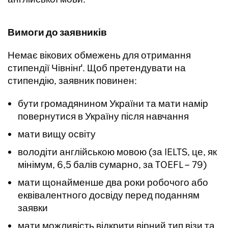
Вимоги до заявників
Немає вікових обмежень для отримання
стипендії Чівнінґ. Щоб претендувати на
стипендію, заявник повинен:
бути громадянином України та мати намір
повернутися в Україну після навчання
мати вищу освіту
володіти англійською мовою (за IELTS, це, як
мінімум, 6,5 балів сумарно, за TOEFL – 79)
мати щонайменше два роки робочого або
еквівалентного досвіду перед поданням
заявки
мати можливість відкрити вірний тип візи та