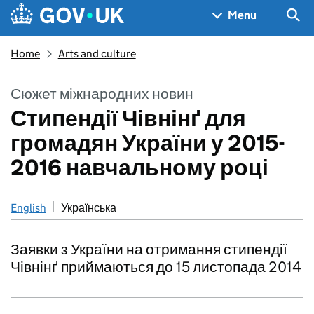
Skip to main content
Navigation menu
Sea
Menu
Home
Arts and culture
Сюжет міжнародних новин
Стипендії Чівнінґ для
громадян України у 2015-
2016 навчальному році
English
Українська
Заявки з України на отримання стипендії
Чівнінґ приймаються до 15 листопада 2014