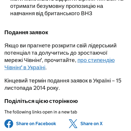
отримати безумовну пропозицію на
навчання від британського ВНЗ
Подання заявок
Якщо ви прагнете розкрити свій лідерський
потенціал та долучитись до зростаючої
мережі Чівнінґ, прочитайте,
про стипендію
Чівнінґ в Україні
.
Кінцевий термін подання заявок в Україні – 15
листопада 2014 року.
Поділіться цією сторінкою
The following links open in a new tab
Share on Facebook
(opens in new tab)
Share on X
(opens in ne