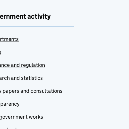
ernment activity
rtments
s
nce and regulation
rch and statistics
y papers and consultations
sparency
government works