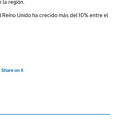
 la región.
l Reino Unido ha crecido más del 10% entre el
new tab)
Share on X
(opens in new tab)