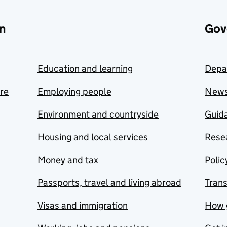
n
Gov
Education and learning
Depa
are
Employing people
New
Environment and countryside
Guida
Housing and local services
Resea
Money and tax
Polic
Passports, travel and living abroad
Tran
Visas and immigration
How 