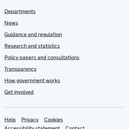
Departments
News
Guidance and regulation
Research and statistics
Policy papers and consultations
Transparency
How government works
Get involved
Support links
Help
Privacy
Cookies
Accessibility statement
Contact