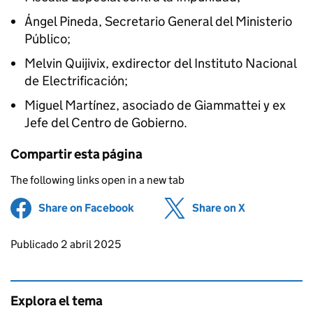
Ángel Pineda, Secretario General del Ministerio
Público;
Melvin Quijivix, exdirector del Instituto Nacional
de Electrificación;
Miguel Martínez, asociado de Giammattei y ex
Jefe del Centro de Gobierno.
Compartir esta página
The following links open in a new tab
Share on Facebook
(opens in new tab)
Share on X
(opens in ne
Updates to this page
Publicado 2 abril 2025
Explora el tema