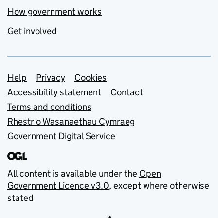
How government works
Get involved
Support links
Help
Privacy
Cookies
Accessibility statement
Contact
Terms and conditions
Rhestr o Wasanaethau Cymraeg
Government Digital Service
All content is available under the
Open
Government Licence v3.0
, except where otherwise
stated