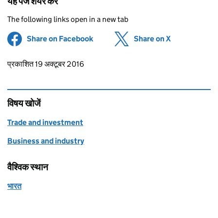
यह पेज शेयर करें
The following links open in a new tab
Share on Facebook
(opens in new tab)
Share on X
(opens in ne
Updates to this page
प्रकाशित 19 अक्टूबर 2016
विषय खोजें
Trade and investment
Business and industry
वैश्विक स्थान
भारत