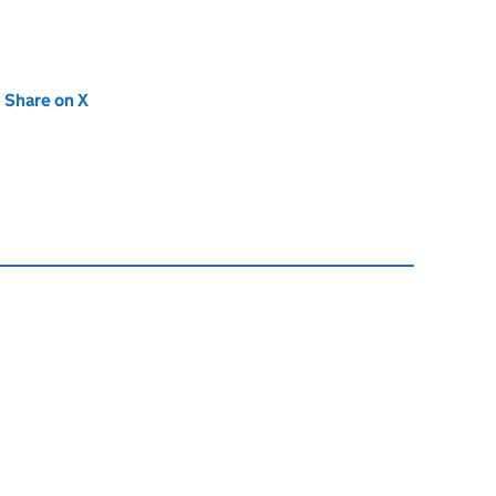
new tab)
Share on X
(opens in new tab)