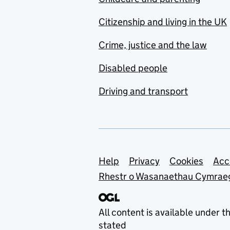
Citizenship and living in the UK
Crime, justice and the law
Disabled people
Driving and transport
Support links
Help
Privacy
Cookies
Acc
Rhestr o Wasanaethau Cymrae
All content is available under t
stated