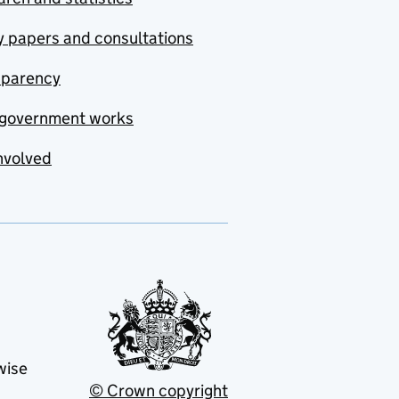
y papers and consultations
sparency
government works
nvolved
wise
© Crown copyright