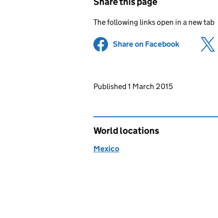
Share this page
The following links open in a new tab
Share on Facebook
(opens in 
Updates to this page
Published 1 March 2015
World locations
Mexico