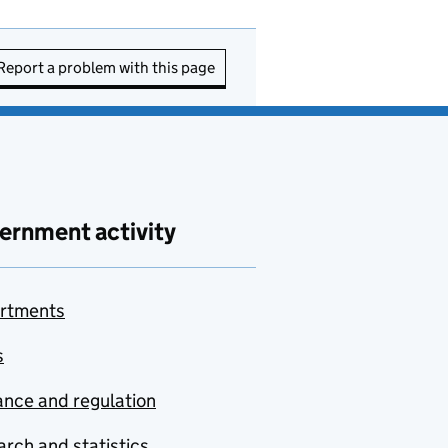
Report a problem with this page
ernment activity
rtments
s
nce and regulation
rch and statistics