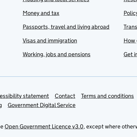
Money and tax
Polic
Passports, travel and living abroad
Tran
Visas and immigration
How 
Working, jobs and pensions
Get i
essibility statement
Contact
Terms and conditions
g
Government Digital Service
he
Open Government Licence v3.0
, except where other