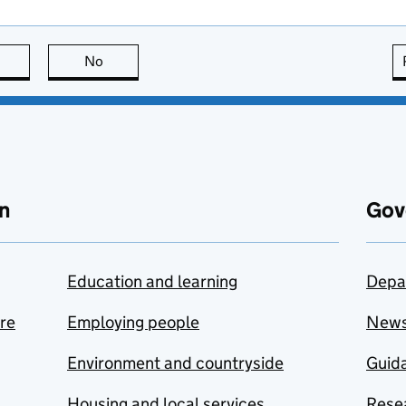
this page is useful
No
this page is not useful
n
Gov
Education and learning
Depa
are
Employing people
New
Environment and countryside
Guida
Housing and local services
Resea