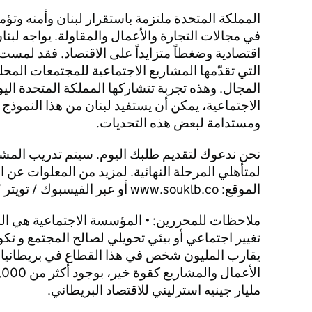
المملكة المتحدة ملتزمة باستقرار لبنان وأمنه وتؤمن
في مجالات التجارة والأعمال والمقاولة. يواجه لبنان
اقتصادية وضغطاً متزايداً على الاقتصاد. فقد لمست 
التي تقدّمها المشاريع الاجتماعية للمجتمعات المح
المجال. وهذه تجربة تتشاركها المملكة المتحدة اليو
الاجتماعية، يمكن أن يستفيد لبنان من هذا النموذج 
ومستدامة لبعض هذه التحديات.
نحن ندعوك لتقديم طلبك اليوم. سيتم تدريب المش
لمتأهلي المرحلة النهائية. لمزيد من المعلوات عن ا
الموقع: www.souklb.co أو عبر الفيسبوك / تويتر / إنستاجرام: souklbco
ملاحظات للمحررين: • المؤسسة الاجتماعية هي ا
تغيير اجتماعي أو بيئي تحويلي لصالح المجتمع و تكو
يقارب المليون شخص في هذا القطاع في بريطانيا 
مليار جينيه استرليني للاقتصاد البريطاني.