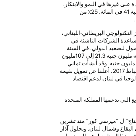
على غيرها في النمو والابتكار.
وهي تقود الطريق نحو التنوع، حيث تقود النساء نسبة 41 في المائة. 25٪ من
 المركز التكنولوجي البريطاني-اللبناني،
مساعدة الشركات الناشئة في
وصول للصعيد الدولي. في السنة
الأولى تمت مساعدة 70 شركة لبنانية بقيمة جماعية مليون جنيه 21.3 إلى 107مليون
نيه وقد ساهم هذا في نمو إجمالي الإيرادات 10.3 مليون جنيه. وقد أنشأت ثماني
شركات لبنانية نفسها في لندن عبر المركز. وفي شباط 2017، أعلننا عن تمويل بقيمة
ولوجيا في لبنان لدعم اقتصاد
 المشاريع التي تدعمها المملكة المتحدة
نتاج” ل “ميرسي كور” منذ تشرين
 في البقاع وشمال لبنان. وبحلول آذار