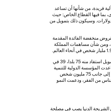
ية فريدة، من شأنها أن تساعد
 بما فيها القطاع الخاص: حيث
بل كل دولار تتعهد دولة بتقديمه، يمكن إنفاق 4 دولارات. وسيكون ذلك بتمويل من
لقروض منخفضة الفائدة المقدمة
، ومن شأن مساهمات المملكة
نموذج البنك الدولي هذا قدم 93 مليار دولار من التمويل استفاد منه 75 بلدا، 39 في
لفترة، ساعدت المؤسسة الدولية للتنمية
أكثر من 86.5 مليون طفل بتوفير تعليم أفضل لهم، إلى جانب 75 مليون شخص
الناس من الفقر، ودعمت النمو
 الشريحة الدنيا يصب في مصلحة