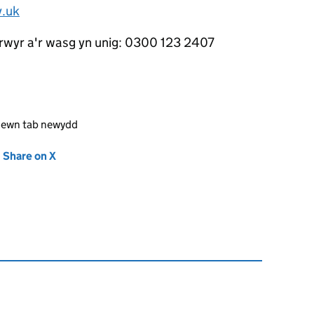
v.uk
rwyr a'r wasg yn unig: 0300 123 2407
mewn tab newydd
new tab)
Share on X
(opens in new tab)