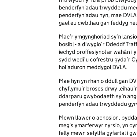
benderfyniadau trwyddedu med
penderfyniadau hyn, mae DVLA y
gael eu cwblhau gan feddyg ne
Mae’r ymgynghoriad sy’n lansio 
bosibl - a diwygio’r Ddeddf Traf
iechyd proffesiynol ar wahân 
sydd wedi’u cofrestru gyda’r C
holiaduron meddygol DVLA.
Mae hyn yn rhan o ddull gan D
chyflymu’r broses drwy leihau’r
ddarparu gwybodaeth sy’n angen
penderfyniadau trwyddedu gyrwy
Mewn llawer o achosion, byddai 
megis ymarferwyr nyrsio, yn cym
felly mewn sefyllfa gyfartal i g