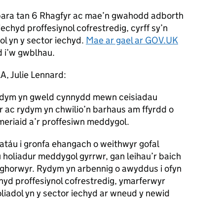
para tan 6 Rhagfyr ac mae’n gwahodd adborth
echyd proffesiynol cofrestredig, cyrff sy’n
l yn y sector iechyd.
Mae ar gael ar GOV.UK
 i’w gwblhau.
, Julie Lennard:
ydym yn gweld cynnydd mewn ceisiadau
 ac rydym yn chwilio’n barhaus am ffyrdd o
meriaid a’r proffesiwn meddygol.
atáu i gronfa ehangach o weithwyr gofal
 holiadur meddygol gyrrwr, gan leihau’r baich
ghorwyr. Rydym yn arbennig o awyddus i ofyn
hyd proffesiynol cofrestredig, ymarferwyr
liadol yn y sector iechyd ar wneud y newid