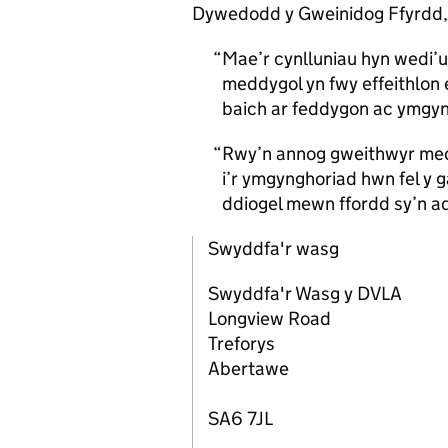
Dywedodd y Gweinidog Ffyrdd, 
Mae’r cynlluniau hyn wedi’
meddygol yn fwy effeithlon 
baich ar feddygon ac ymgy
Rwy’n annog gweithwyr meddy
i’r ymgynghoriad hwn fel y 
ddiogel mewn ffordd sy’n a
Swyddfa'r wasg
Swyddfa'r Wasg y DVLA
Longview Road
Treforys
Abertawe
SA6 7JL