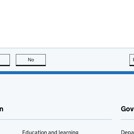
this page is useful
No
this page is not useful
n
Gov
Education and learning
Depa