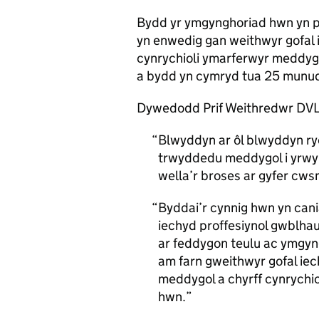
Bydd yr ymgynghoriad hwn yn 
yn enwedig gan weithwyr gofal i
cynrychioli ymarferwyr meddygo
a bydd yn cymryd tua 25 munud
Dywedodd Prif Weithredwr DVLA
Blwyddyn ar ôl blwyddyn r
trwyddedu meddygol i yrwyr
wella’r broses ar gyfer cws
Byddai’r cynnig hwn yn cani
iechyd proffesiynol gwblhau
ar feddygon teulu ac ymgyn
am farn gweithwyr gofal iec
meddygol a chyrff cynrychio
hwn.