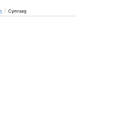
h
Cymraeg