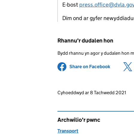
E-bost
press.office@dvla.go
Dim ond ar gyfer newyddiadu
Rhannu'r dudalen hon
Bydd rhannu yn agor y dudalen hon 
Share on Facebook
(opens in 
Updates to this page
Cyhoeddwyd ar 8 Tachwedd 2021
Archwilio'r pwnc
Transport