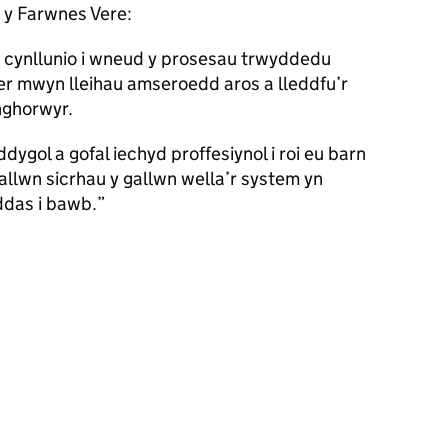
y Farwnes Vere:
u cynllunio i wneud y prosesau trwyddedu
er mwyn lleihau amseroedd aros a lleddfu’r
nghorwyr.
gol a gofal iechyd proffesiynol i roi eu barn
gallwn sicrhau y gallwn wella’r system yn
ddas i bawb.