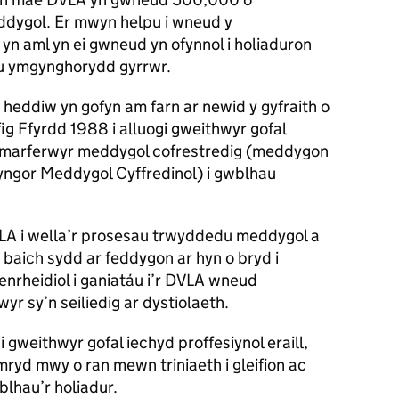
dygol. Er mwyn helpu i wneud y
n aml yn ei gwneud yn ofynnol i holiaduron
u ymgynghorydd gyrrwr.
heddiw yn gofyn am farn ar newid y gyfraith o
fig Ffyrdd 1988 i alluogi gweithwyr gofal
i ymarferwyr meddygol cofrestredig (meddygon
yngor Meddygol Cyffredinol) i gwblhau
VLA i wella’r prosesau trwyddedu meddygol a
 baich sydd ar feddygon ar hyn o bryd i
rheidiol i ganiatáu i’r DVLA wneud
r sy’n seiliedig ar dystiolaeth.
gweithwyr gofal iechyd proffesiynol eraill,
ryd mwy o ran mewn triniaeth i gleifion ac
wblhau’r holiadur.