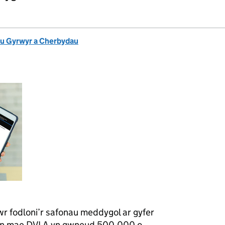
u Gyrwyr a Cherbydau
rrwr fodloni’r safonau meddygol ar gyfer
ddyn mae DVLA yn gwneud 500,000 o