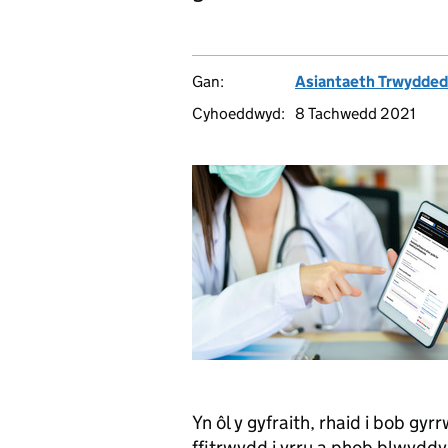
Gan:
Asiantaeth Trwydded
Cyhoeddwyd:
8 Tachwedd 2021
Yn ôl y gyfraith, rhaid i bob gy
ffitrwydd i yrru a phob blwy