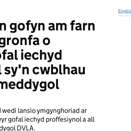
Englis
n gofyn am farn
 gronfa o
fal iechyd
l sy'n cwblhau
 meddygol
wedi lansio ymgynghoriad ar
r gofal iechyd proffesiynol a all
dygol DVLA.