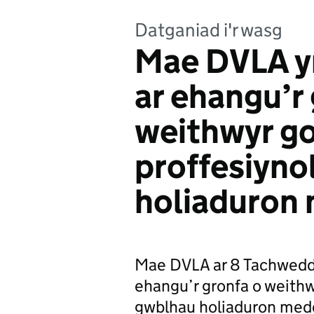
Datganiad i'r wasg
Mae DVLA y
ar ehangu’r
weithwyr go
proffesiyno
holiaduron
Mae DVLA ar 8 Tachwedd 
ehangu’r gronfa o weithwy
gwblhau holiaduron med